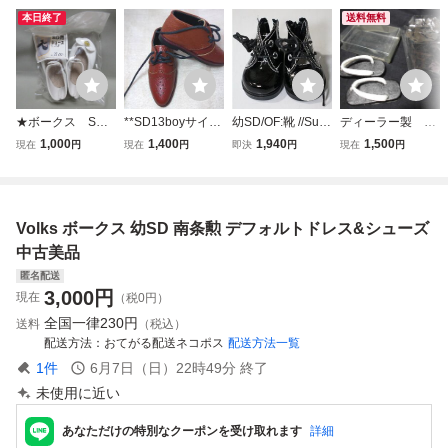
本日終了
送料無料
★ボークス SD
**SD13boyサイズ
幼SD/OF:靴 //Sup
ディーラー製 聖
SD13用 シュ
の靴 茶色**
erDollfie スーパー
魔離宮 １／３ド
1,000
1,400
1,940
1,500
現在
円
現在
円
即決
円
現在
円
ーズ★ホワイト★
ドルフィー// U-25-
ール用 メンズ
04-01-090-KD-ZU
用 草履 SD13
男 少々裏に汚れ
あり
Volks ボークス 幼SD 南条勲 デフォルトドレス&シューズ
中古美品
匿名配送
3,000
円
現在
（税0円）
全国一律
230円
送料
（税込）
配送方法
おてがる配送ネコポス
配送方法一覧
1
件
6月7日（日）22時49分
終了
未使用に近い
あなただけの特別なクーポンを受け取れます
詳細