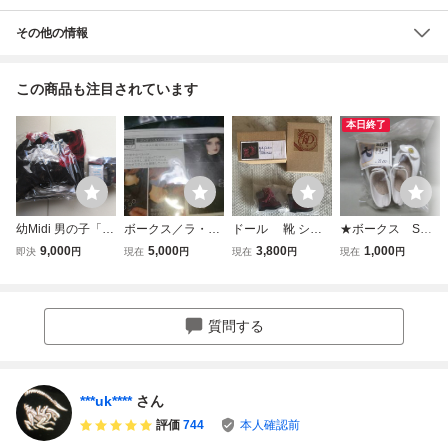
その他の情報
この商品も注目されています
本日終了
幼Midi 男の子「キ
ボークス／ラ・ペ
ドール 靴 シュ
★ボークス SD
ャプテンセシル」
ルソナーレコレク
ーズ ブーツ 幼S
SD13用 シュ
9,000
5,000
3,800
1,000
即決
円
現在
円
現在
円
現在
円
衣装一式+ブー
ション ブラックレ
D YOSD Doll Hea
ーズ★ホワイト★
ツ デフォル
ーベル／ジャケッ
rt ②
ト衣装セット
ト＆ハーネスセッ
幼SDサイズ VO
ト／スーパードル
質問する
LKS Captain Ce
フィー
cile
***uk****
さん
評価
744
本人確認前