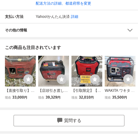
配送方法の詳細、都道府県を変更
支払い方法
Yahoo!かんたん決済
詳細
その他の情報
この商品も注目されています
【直接引取り】ワ
【店頭引き渡し】
【引取限定】【ジ
WAKITA ワキタ M
キタ HPG3000iS
【中古品】★ワキ
ャンク】【配送不
EIHO インバータ
33,000
39,329
32,010
35,500
現在
円
現在
円
現在
円
現在
円
インバーター発電
タ インバーター式
可】★WAKITA(ワ
ー発電機 HPG300
機 3.0kVA リコイ
ガソリン発電機 H
キタ) インバータ
0i ガソリンエンジ
ル始動確認済み
PG2300iS 奥行56.
ー式ガソリン発電
ン
【青森県弘前市】
5×高さ46.7×幅33.
機 HPG3000iS I
質問する
9cm ITDG7ZNN
T8PGSTKA4DU
THNC