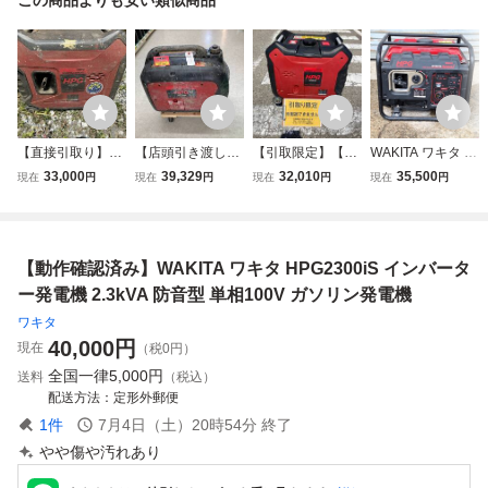
【直接引取り】ワ
【店頭引き渡し】
【引取限定】【ジ
WAKITA ワキタ M
キタ HPG3000iS
【中古品】★ワキ
ャンク】【配送不
EIHO インバータ
33,000
39,329
32,010
35,500
現在
円
現在
円
現在
円
現在
円
インバーター発電
タ インバーター式
可】★WAKITA(ワ
ー発電機 HPG300
機 3.0kVA リコイ
ガソリン発電機 H
キタ) インバータ
0i ガソリンエンジ
ル始動確認済み
PG2300iS 奥行56.
ー式ガソリン発電
ン
【青森県弘前市】
5×高さ46.7×幅33.
機 HPG3000iS I
【動作確認済み】WAKITA ワキタ HPG2300iS インバータ
9cm ITDG7ZNN
T8PGSTKA4DU
THNC
ー発電機 2.3kVA 防音型 単相100V ガソリン発電機
ワキタ
40,000
円
現在
（税0円）
全国一律
5,000円
送料
（税込）
配送方法
定形外郵便
1
件
7月4日（土）20時54分
終了
やや傷や汚れあり