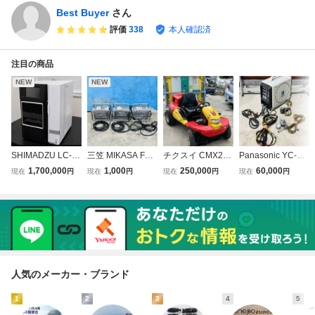
Best Buyer
さん
評価
338
本人確認済
注目の商品
NEW
NEW
SHIMADZU LC-20
三笠 MIKASA FU-
チクスイ CMX220
Panasonic YC-15
30C ガスクロマト
161 高周波インバ
2 芝刈機・草刈機
0TRS DC TIG溶接
1,700,000
1,000
250,000
60,000
現在
円
現在
円
現在
円
現在
円
グラフ GC 分析計
ーター 100V 電源
エンジン始動確認
機 100V/200V対応
測装置 通電確認
3台セット 動作確
前後進確認 セル付
単相 フルセット
パスワード有 付属
認済
き 現状品 引取可
トーチ・アース線
品多数 シマズ
稼働時間計（885
付き 通電確認
時間）
人気のメーカー・ブランド
1
2
3
4
5