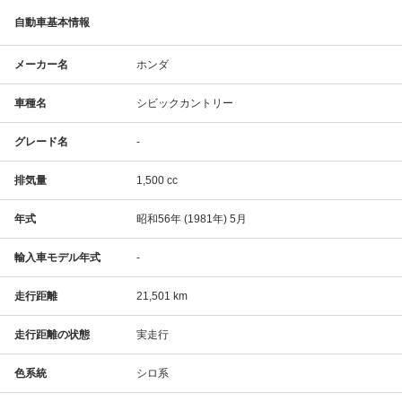
自動車基本情報
メーカー名
ホンダ
車種名
シビックカントリー
グレード名
-
排気量
1,500 cc
年式
昭和56年 (1981年) 5月
輸入車モデル年式
-
走行距離
21,501 km
走行距離の状態
実走行
色系統
シロ系