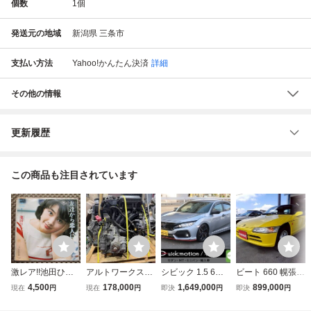
個数
1
個
発送元の地域
新潟県 三条市
支払い方法
Yahoo!かんたん決済
詳細
その他の情報
更新履歴
この商品も注目されています
激レア!!池田ひろ
アルトワークス
シビック 1.5 6速M
ビート 660 幌張替
子 EPレコード
HA36S 中古エン
T ターボ 無限フル
済 社外アルミ&
4,500
178,000
1,649,000
899,000
現在
円
現在
円
即決
円
即決
円
『友達から恋人
ジン＆ミッション
バケS 無限テール
マフラー
に』
マニュアルミッシ