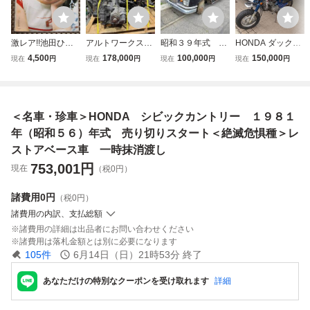
激レア!!池田ひろ
アルトワークス
昭和３９年式 W
HONDA ダックス
子 EPレコード
HA36S 中古エン
111 220SE
レストアベース
4,500
178,000
100,000
150,000
現在
円
現在
円
現在
円
現在
円
『友達から恋人
ジン＆ミッション
ハネベン レスト
車 エンジン実働
に』
マニュアルミッシ
アベース 部品取
ョン 補機類付
り 不動車 書類
27600Km
付き
＜名車・珍車＞HONDA シビックカントリー １９８１
年（昭和５６）年式 売り切りスタート＜絶滅危惧種＞レ
ストアベース車 一時抹消渡し
753,001
円
現在
（税0円）
諸費用
0円
（税0円）
諸費用の内訳、支払総額
諸費用の詳細は出品者にお問い合わせください
諸費用は落札金額とは別に必要になります
105
件
6月14日（日）21時53分
終了
あなただけの特別なクーポンを受け取れます
詳細