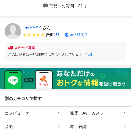
ンダセンシング
真多数●純正ナビ
ワンオーナー 分割
装備 パワスラ ホ
商品への質問（3件）
テレビ●値段交渉
払OK(2回) 全国OK
ンダセンシング 走
可●下取り大歓迎
EGスタータ 横浜
行中テレビok
jos********
さん
評価
467
本人確認済
スピード発送
この出品者は平均24時間以内に発送しています
詳細
別のカテゴリで探す
コンピュータ
家電、AV、カメラ
音楽
本、雑誌