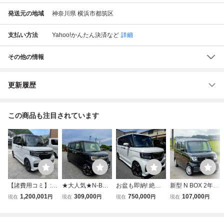
発送元の地域
神奈川県 横浜市都筑区
支払い方法
Yahoo!かんたん決済
など
詳細
その他の情報
更新履歴
この商品も注目されています
【諸費用コミ】:令
★大人気★N-BOX
お盆も即納! 絶好
新型 N BOX 2年本
和2年 ホンダ N-B
カスタム GLター
調! 上級グレード!
車検付き 内装クリ
1,200,001
309,000
750,000
107,000
現在
円
現在
円
現在
円
現在
円
OXカスタム G L
ボ ホンダセンシン
N-BOXカスタムG
ーニング済【デカ
ターボ ホンダセン
グ●ワンオーナー●
Lターボ ホンダセ
ナビ/エマ-ブレ-キ/
シング ターボ ホ
両側パワスラ●写
ンシング 車検付
レーンキープ 豪華