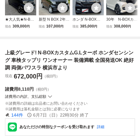
★大人気★N-BOX
新型 N BOX 2年本
ホンダ N-BOXカ
30年 N-BOXカス
カスタム GLター
車検付き 内装クリ
スタム JF3 G・L
タム G・Lホンダ
309,000
107,000
385,000
308,000
現在
円
現在
円
現在
円
現在
円
ボ ホンダセンシン
ーニング済【デカ
ターボ ホンダセン
センシング パー
グ●ワンオーナー●
ナビ/エマ-ブレ-キ/
シング 自走可能
ル パワスラ・ク
両側パワスラ●写
レーンキープ 豪華
書類付き
ルコン・ナビ・T
真多数●純正ナビ
装備 パワスラ ホ
V・純正アルミ・E
上級グレード! N-BOXカスタムG.Lターボ ホンダセンシン
テレビ●値段交渉
ンダセンシング 走
TC・安全装備充
可●下取り大歓迎
行中テレビok
実！車検：令和10
グ 車検タップリ ワンオーナー 装備満載 全国発送OK 絶好
年8月
調 両側パワスラ 横浜市より
672,000
円
現在
（税0円）
諸費用
8,110円
（税0円）
諸費用の内訳、支払総額
諸費用の詳細は出品者にお問い合わせください
諸費用は落札金額とは別に必要になります
144
件
6月7日（日）22時30分
終了
あなただけの特別なクーポンを受け取れます
詳細