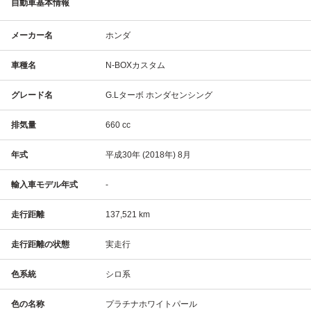
自動車基本情報
メーカー名
ホンダ
車種名
N-BOXカスタム
グレード名
G.Lターボ ホンダセンシング
排気量
660 cc
年式
平成30年 (2018年) 8月
輸入車モデル年式
-
走行距離
137,521 km
走行距離の状態
実走行
色系統
シロ系
色の名称
プラチナホワイトパール