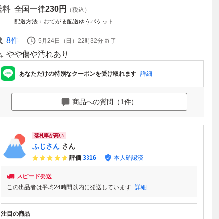
送料
全国一律
230円
（税込）
配送方法
おてがる配送ゆうパケット
8
件
5月24日（日）22時32分
終了
やや傷や汚れあり
あなただけの特別なクーポンを受け取れます
詳細
商品への質問（1件）
落札率が高い
ふじさん
さん
評価
3316
本人確認済
スピード発送
この出品者は平均24時間以内に発送しています
詳細
注目の商品