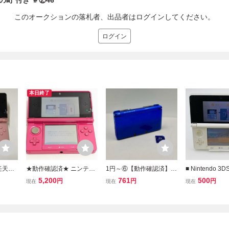
町 付き ＃②46
このオークションの落札者、出品者はログインしてください。
ログイン
本日終了
 任天堂
★動作確認済★ ニンテン
1円～⑥【動作確認済】Ni
■ Nintendo 3D
ンドー3
ドー3DS グロスピンク C
ntendo ニンテンドー3DS
ニンテンドー3D
5,200
761
500
円
円
円
現在
現在
現在
CTR-
TR-001 本体のみ タッチ
CTR-001 コバルトブルー
NINTENDO 
帯ゲーム
ペン 充電器なし ピンク
本体 2GB SDカード 付き
ワイト系色 本体
 レトロ
任天堂 レトロゲーム Nint
任天堂 タッチペン無し #
ド無 タッチペン
endo A11
④12
認済 初期化済