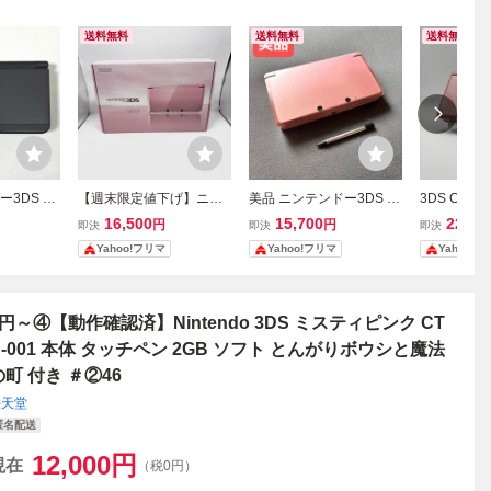
送料無料
送料無料
送料無料
ー3DS ブ
【週末限定値下げ】ニン
美品 ニンテンドー3DS ミ
3DS CTR
endo 黒
テンドー 3DS 本体 ミス
スティピンク 本体 タッチ
ティピンク
16,500
15,700
22,00
円
円
即決
即決
即決
ティピンク CTR-001
ペン付き 任天堂 上下液晶
ニンテンド
Yahoo!フリマ
Yahoo!フリマ
Yahoo!
フィルム貼付
1円～④【動作確認済】Nintendo 3DS ミスティピンク CT
R-001 本体 タッチペン 2GB ソフト とんがりボウシと魔法
の町 付き ＃②46
任天堂
匿名配送
12,000
円
現在
（税0円）