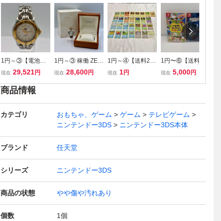
1円～③【電池交
1円～③ 稼働 ZENI
1円～④【送料230
1円〜⑥【送料230
1
換済】稼働 TAG H
TH ゼニス 腕時計
円】ポケモンカー
円】 Nintendo Swi
認
29,521
28,600
1
5,000
円
円
円
円
現在
現在
現在
現在
現
EUER タグホイヤ
クロノマスター T
ド 旧裏面 29枚ま
tch ソフト 2本ま
wi
ー セル プロフェ
03.1230.4002 エ
とめ そらをとぶピ
とめ売り トモダチ
0
商品情報
ッショナル 200m
ル・プリメロ Cal.
カチュウ サーフィ
コレクション ワク
プ
S95.815 コンビ 白
4002 内外箱付き
ンのピカチュウ ラ
ワク生活 Pokmon
S
カテゴリ
文字盤 デイト レ
クロノメーター 裏
おもちゃ、ゲーム
プラス イーブイ #
ゲーム
テレビゲーム
LEGENDS Z-A #
天
ディース #④118
スケ #④09
④17
④103
#
ニンテンドー3DS
ニンテンドー3DS本体
ブランド
任天堂
シリーズ
ニンテンドー3DS
商品の状態
やや傷や汚れあり
個数
1
個