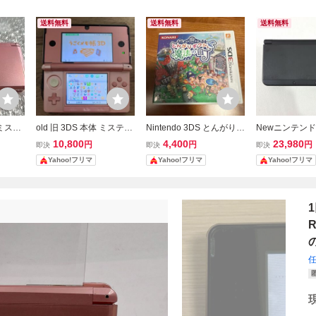
送料無料
送料無料
送料無料
ミステ
old 旧 3DS 本体 ミスティ
Nintendo 3DS とんがりボ
Newニンテンド
001
ピンク ジャンク CTR-001
ウシと魔法の町
ラック 本体 Nint
10,800
4,400
23,980
円
円
円
即決
即決
即決
タッチペン
Yahoo!フリマ
Yahoo!フリマ
Yahoo!フリマ