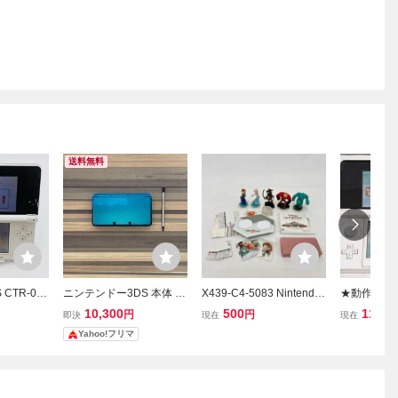
送料無料
S CTR-001
ニンテンドー3DS 本体 C
X439-C4-5083 Nintendo
★動作確認
S 任天堂
TR-001 アクアブルー Nin
ニンテンドー 3DS 本体 C
バンク ポ
10,300
500
11
円
円
円
即決
現在
現在
ゲーム機 ホ
tendo 3DS タッチペン付
TR-001 ミスティピンク/
内蔵 3DS
Yahoo!フリマ
 充電コー
き
ソフト ディズニーインフ
CTR-001
無 通電確
ィニティトイボックスチ
付 任天堂 
ャレンジ 通電OK OC
ケムーバー 