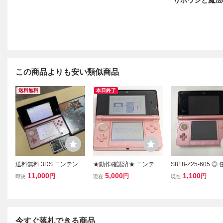
りボウシと魔法の
この商品よりも安い類似商品
送料無料
本日終了
送料無料 3DS ニンテンド
★動作確認済★ ニンテン
S818-Z25-605 ◎
ー3DS 本体 ミスティピン
ドー3DS ミスティピンク
Nintendo ニンテ
11,000
5,000
1,100
円
円
円
即決
現在
現在
ク タッチペン等付 CTR-0
CTR-001 本体のみ タッチ
DS ミスティピンク 
01 NINTENDO ニンテン
ペン 充電器なし ピンク
001 本体 初代 携
ドー NINTENDO3DS 任
任天堂 レトロゲーム Nint
機 タッチペン付き
天堂3DS DS NDS
endo A10
ND
今すぐ落札できる商品