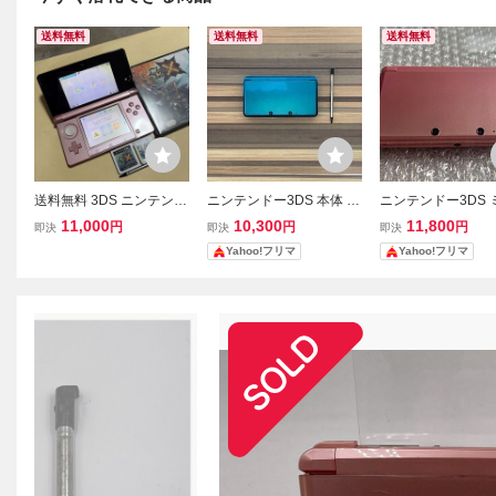
送料無料
送料無料
送料無料
送料無料 3DS ニンテンド
ニンテンドー3DS 本体 C
ニンテンドー3DS 
ー3DS 本体 ミスティピン
TR-001 アクアブルー Nin
ィピンク 本体 CTR-
11,000
10,300
11,800
円
円
円
即決
即決
即決
ク タッチペン等付 CTR-0
tendo 3DS タッチペン付
任天堂
Yahoo!フリマ
Yahoo!フリマ
01 NINTENDO ニンテン
き
ドー NINTENDO3DS 任
天堂3DS DS NDS