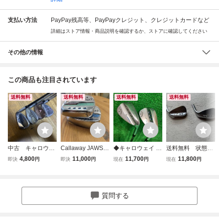
支払い方法
PayPay残高等、PayPayクレジット、クレジットカードなど
詳細はストア情報・商品説明を確認するか、ストアに確認してください
その他の情報
この商品も注目されています
送料無料
送料無料
送料無料
送料無料
中古 キャロウェ
Callaway JAWS
◆キャロウェイ J
送料無料 状態ま
イ・X TOUR FOR
ウェッジ 2本セッ
AWS RAW ウェッ
ずまず良好 キャ
4,800
11,000
11,700
11,800
即決
円
即決
円
現在
円
現在
円
GED レガシー
ト 48度/10S 52度/
ジ 50度・56度 N.
ロウェイ JAWS
ジョーズ ウエッ
12W
S.PRO 2本セット:
RAW 50°/10S 56°/
ジ 4本セット 5
C000561-022◆
10S クロムメッ
2度/56度/58度
キ ヘッド ジョ
質問する
ーズ ロウ