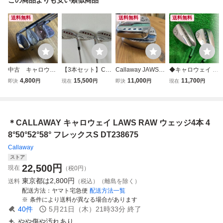
送料無料
送料無料
送料無料
中古 キャロウェ
【3本セット】Cal
Callaway JAWS
◆キャロウェイ J
イ・X TOUR FOR
laway JAWS FOR
ウェッジ 2本セッ
AWS RAW ウェッ
4,800
15,500
11,000
11,700
即決
円
現在
円
即決
円
現在
円
GED レガシー
GED 48 52 58 / N.
ト 48度/10S 52度/
ジ 50度・56度 N.
ジョーズ ウエッ
S PRO 950 GH ne
12W
S.PRO 2本セット:
ジ 4本セット 5
o S
C000561-022◆
2度/56度/58度
＊CALLAWAY キャロウェイ LAWS RAW ウェッジ4本 4
8°50°52°58° フレックスS DT238675
Callaway
ストア
22,500
円
現在
（税0円）
東京都は
2,800円
送料
（税込）（離島を除く）
配送方法
ヤマト宅急便
配送方法一覧
条件により送料が異なる場合があります
40
件
5月21日（木）21時33分
終了
やや傷や汚れあり