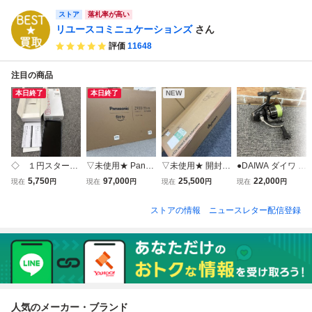
ストア
落札率が高い
リユースコミニュケーションズ
さん
評価
11648
注目の商品
本日終了
本日終了
NEW
◇ １円スター
▽未使用★ Panas
▽未使用★ 開封の
●DAIWA ダイワ L
ト Redmi 12 5G
onic パナソニック
み Dyson ダイソ
UVIAS LT4000-X
5,750
97,000
25,500
22,000
現在
円
現在
円
現在
円
現在
円
128GB スカイブ
TV-55Z90B 55V型
ン SV46 V12s コ
H ルビアス スピニ
ルー GT198847
4K有機ELテレビ
ードレスクリーナ
ングリール 釣具
ストアの情報
ニュースレター配信登録
VIERA KB253124
ー 掃除機 KB2510
釣り具 釣り用品 H
34
S252539
人気のメーカー・ブランド