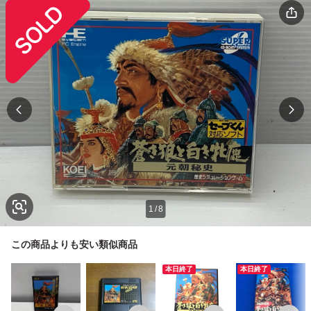
1
/
8
この商品よりも安い類似商品
本日終了
本日終了