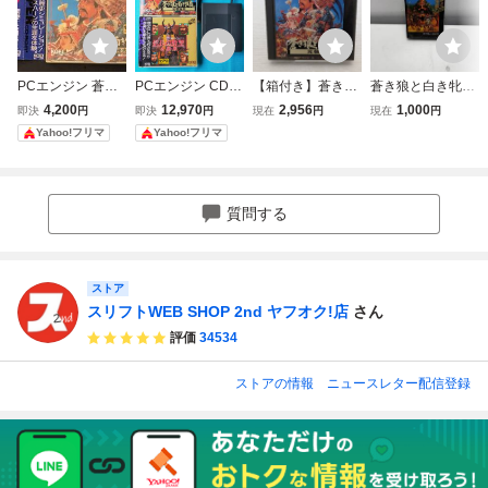
PCエンジン 蒼き
PCエンジン CD-R
【箱付き】蒼き狼
蒼き狼と白き牝鹿
狼と白き牝鹿
OM2『蒼き狼と白
と白き牝鹿・元朝
ジンギスカン 光栄
4,200
12,970
2,956
1,000
即決
円
即決
円
現在
円
現在
円
き牝鹿 元朝秘史』
秘史 PS1
KOEI 任天堂フ
Yahoo!フリマ
Yahoo!フリマ
『信長の野望 全国
ァミリーコンピュ
版』＋セーブくん
ーターソフト
セット 動きます！
質問する
ストア
スリフトWEB SHOP 2nd ヤフオク!店
さん
評価
34534
ストアの情報
ニュースレター配信登録