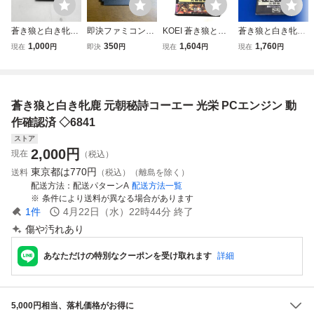
蒼き狼と白き牝鹿
即決ファミコンソ
KOEI 蒼き狼と白
蒼き狼と白き牝鹿
ジンギスカン 光栄
フト 蒼き狼と白き
き牝鹿 元朝秘史
元朝秘史
1,000
350
1,604
1,760
現在
円
即決
円
現在
円
現在
円
KOEI 任天堂フ
牝鹿 ジンギスカン
メガドライブ用ソ
ァミリーコンピュ
フト 動作未確認
ーターソフト
箱・説明書付き 光
栄
蒼き狼と白き牝鹿 元朝秘詩コーエー 光栄 PCエンジン 動
作確認済 ◇6841
ストア
2,000
円
現在
（税込）
東京都は
770円
送料
（税込）（離島を除く）
配送方法
配送パターンA
配送方法一覧
条件により送料が異なる場合があります
1
件
4月22日（水）22時44分
終了
傷や汚れあり
あなただけの特別なクーポンを受け取れます
詳細
5,000円相当、落札価格がお得に