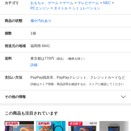
カテゴリ
おもちゃ、ゲーム
ゲーム
テレビゲーム
NEC
PCエンジン
タイトル
シミュレーション
商品の状態
傷や汚れあり
個数
1
個
発送元の地域
福岡県 6841
送料
東京都は
770円
（税込）（離島を除く）
詳細
支払い方法
PayPay残高等、PayPayクレジット、クレジットカードなど
詳細はストア情報・商品説明を確認するか、ストアに確認してください
その他の情報
この商品も注目されています
送料無料
送料無料
本日終了