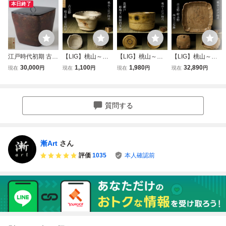
本日終了
江戸時代初期 古備
【LIG】桃山～江
【LIG】桃山～江
【LIG】桃山～江
前 四方水指 桂又
戸時代 古志野 絵
戸時代 黄瀬戸 彫
戸時代 古志野 絵
30,000
1,100
1,980
32,890
現在
円
現在
円
現在
円
現在
円
三郎鑑定箱 茶道具
志野 三足向付 箱
梅文 胴締筒茶碗
志野 四方三足鉢
細密細工 古美術品
付 美濃国古陶磁器
時代箱 膽礬 油揚
時代箱 菓子器 美
[e857]
古美術品 茶器 火
手 時代茶道具 古
濃国古陶磁器 古美
入 数奇者収蔵品2
美術品 数奇者収蔵
術品 骨董品 茶道
質問する
607.788
品2607.792
具 数奇者収蔵品2
606.688
漸Art
さん
評価
1035
本人確認前