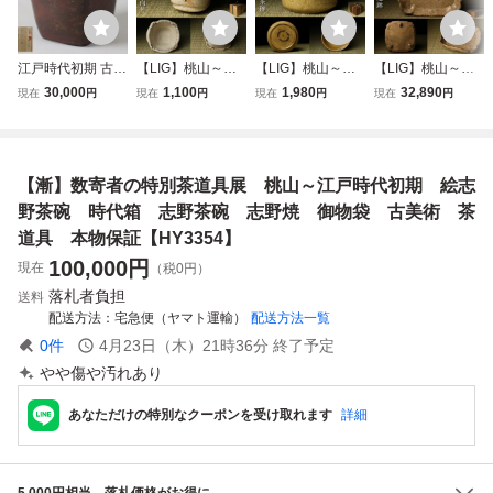
江戸時代初期 古備
【LIG】桃山～江
【LIG】桃山～江
【LIG】桃山～江
前 四方水指 桂又
戸時代 古志野 絵
戸時代 黄瀬戸 彫
戸時代 古志野 絵
30,000
1,100
1,980
32,890
現在
円
現在
円
現在
円
現在
円
三郎鑑定箱 茶道具
志野 三足向付 箱
梅文 胴締筒茶碗
志野 四方三足鉢
細密細工 古美術品
付 美濃国古陶磁器
時代箱 膽礬 油揚
時代箱 菓子器 美
[e857]
古美術品 茶器 火
手 時代茶道具 古
濃国古陶磁器 古美
入 数奇者収蔵品2
美術品 数奇者収蔵
術品 骨董品 茶道
【漸】数寄者の特別茶道具展 桃山～江戸時代初期 絵志
607.788
品2607.792
具 数奇者収蔵品2
606.688
野茶碗 時代箱 志野茶碗 志野焼 御物袋 古美術 茶
道具 本物保証【HY3354】
100,000
円
現在
（税0円）
落札者負担
送料
配送方法
宅急便（ヤマト運輸）
配送方法一覧
0
件
4月23日（木）21時36分
終了予定
やや傷や汚れあり
あなただけの特別なクーポンを受け取れます
詳細
5,000円相当、落札価格がお得に