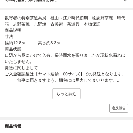
数寄者の特別茶道具展 桃山～江戸時代初期 絵志野茶碗 時代
箱 志野茶碗 志野焼 古美術 茶道具 本物保証
商品説明
寸法
幅約12.8㎝ 高さ約8.3㎝
商品状態
口辺から胴にかけて入有。長時間水を張りましたが現状水漏れは
いたしません。
発送に関しまして
ご入金確認後は【ヤマト運輸 60サイズ】での発送となります。
無事に届きますよう、梱包には尽力してまいります。...
もっと読む
違反報告
商品情報