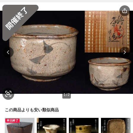
1
/
2
この商品よりも安い類似商品
本日終了