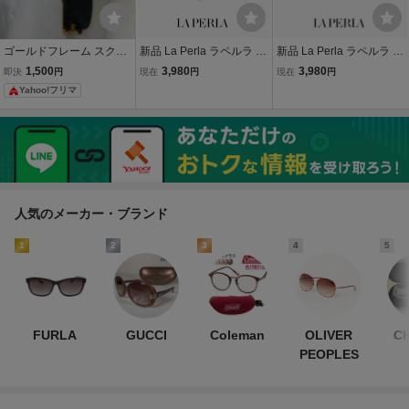
ゴールドフレーム スクエ
新品 La Perla ラペルラ サ
新品 La Perla ラペルラ サ
ア型 サングラス メンズ
ングラス spe505-q93 オ
ングラス spe505-584 オ
1,500
3,980
3,980
即決
円
現在
円
現在
円
ーバル 型 レディース メン
ーバル 型 レディース メン
Yahoo!フリマ
ズ ユニセックスモデル メ
ズ ユニセックスモデル メ
タル フレーム イタリア製
タル フレーム イタリア製
バネ蝶番
バネ蝶番
人気のメーカー・ブランド
1
2
3
4
5
FURLA
GUCCI
Coleman
OLIVER
C
PEOPLES