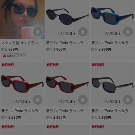
レーム イタリア製 ブラッ
レーム イタリア製
リア製 クリアブルー カラ
ク
ー
スクエア型 サングラス ブ
新品 La Perla ラペルラ サ
新品 La Perla ラペルラ サ
ラックフレーム ユニセッ
ングラス spe505-k78 オ
ングラス spe017-t31 スク
899
3,980
3,980
即決
円
現在
円
現在
円
クス
ーバル 型 レディース メン
エア 型 レディース メンズ
Yahoo!フリマ
ズ ユニセックスモデル メ
ユニセックスモデル フレ
タル フレーム イタリア製
ーム イタリア製
送料無料
送料無料
送料無料
バネ蝶番
新品 La Perla ラペルラ サ
新品 La Perla ラペルラ サ
新品 La Perla ラペルラ サ
ングラス spe017-v64 ス
ングラス spe008-v64 ス
ングラス spe503-t29 レデ
3,980
3,980
3,980
現在
円
現在
円
現在
円
クエア 型 レディース メン
クエア 型 レディース メン
ィース メンズ ユニセック
ズ ユニセックスモデル フ
送料無料
ズ ユニセックスモデル フ
送料無料
スモデル スクエア 型 セル
送料無料
レーム イタリア製
レーム イタリア製
巻き フレーム イタリア製