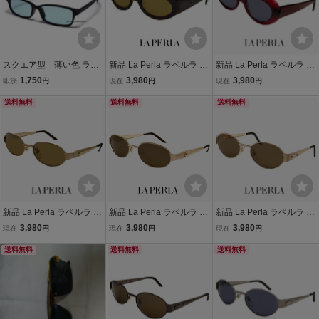
スクエア型 薄い色 ライ
新品 La Perla ラペルラ サ
新品 La Perla ラペルラ サ
トグリーンレンズ サング
ングラス spe003 722 オ
ングラス spe010-954 オ
1,750
3,980
3,980
即決
円
現在
円
現在
円
ラス ／ メンズ レディー
ーバル 型 レディース メン
ーバル 型 レディース メン
ス兼用 ブラックフレーム
送料無料
ズ ユニセックスモデル フ
送料無料
ズ ユニセックスモデル フ
送料無料
目が透ける 知的 かっこい
レーム イタリア製
レーム イタリア製
い 緑 23055
新品 La Perla ラペルラ サ
新品 La Perla ラペルラ サ
新品 La Perla ラペルラ サ
ングラス spe500-r09 オー
ングラス spe500-349 オ
ングラス spe505-349 オ
3,980
3,980
3,980
現在
円
現在
円
現在
円
バル 型 レディース メンズ
ーバル 型 レディース メン
ーバル 型 レディース メン
ユニセックスモデル メタ
送料無料
ズ ユニセックスモデル メ
送料無料
ズ ユニセックスモデル メ
送料無料
ル フレーム イタリア製 バ
タル フレーム イタリア製
タル フレーム イタリア製
ネ蝶番
バネ蝶番
バネ蝶番