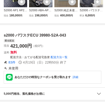
S2000 AP1 AP2
S2000 ABA-AP2
S2000 純正未使用
S2000 パワステコ
パワステ コンピュ
純正 パワステコン
EPS 39980-S2A-0
ンピュータ カバー
180,000
198,000
400,000
6,000
現在
円
現在
円
現在
円
即決
円
ーター コントロー
ピューター 39980
43 電動パワース
ルユニット EPS
-S2A-043 動作確
テアリング（EP
ホンダ HONDA F2
認済 (AP1/PS
S）コントロール
0C 39980-S2A-01
ユニット パワステ
s2000 パワステECU 39980-S2A-043
3
コンピューター
匿名配送
421,000
円
現在
（税0円）
無料
送料
配送方法
おてがる配送宅急便
配送方法一覧
83
件
4月19日（日）22時50分
終了
未使用
あなただけの特別なクーポンを受け取れます
詳細
5,000円相当、落札価格がお得に