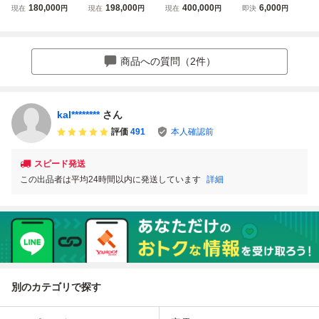
パワステ コンピュ
純正 パワステコン
EPS 39980-S2A-0
ンピュータ カバー
180,000
198,000
400,000
6,000
現在
円
現在
円
現在
円
即決
円
ーター コントロー
ピューター 39980
43 電動パワース
ルユニット EPS
-S2A-043 動作確
テアリング（EP
ホンダ HONDA F2
認済 (AP1/PS
S）コントロール
0C 39980-S2A-01
ユニット パワステ
商品への質問（2件）
3
コンピューター
kal********
さん
評価
491
本人確認前
スピード発送
この出品者は平均24時間以内に発送しています
詳細
別のカテゴリで探す