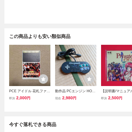
この商品よりも安い類似商品
PCE アイドル 花札ファン
動作品 PCエンジン HORI
【説明書/マニュア
クラブ PCエンジン ソ
ファイティングコマンダ
エンジン★プライ
2,000
2,980
2,500
円
円
円
即決
現在
即決
フトのみ 中古
ーPC HPJ-07
アイドル(NEC)ア
チャー/レトロゲー
決(24.6
今すぐ落札できる商品