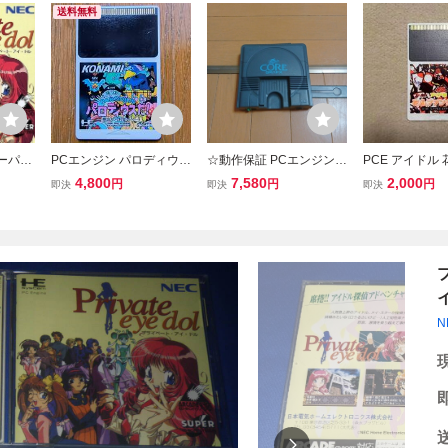
送料無料
ーパー
PCエンジン パロディウス
☆動作保証 PCエンジン C
PCE アイドル
ベー
だ！
OREGRAFIX コアグラフ
クラブ PCエ
4,800
7,580
2,000
円
円
円
即決
即決
即決
ィックス Ext bus付き
フトのみ 中古
N