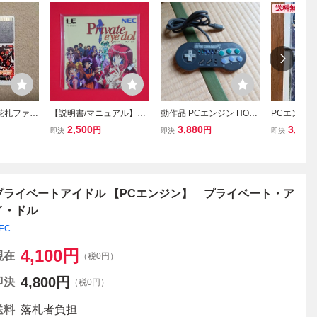
送料無料
 花札ファン
【説明書/マニュアル】PC
動作品 PCエンジン HORI
PCエンジン
ンジン ソ
エンジン★プライベート
ファイティングコマンダ
& イースⅢ
2,500
3,880
3,950
円
円
即決
即決
即決
アイドル(NEC)アドベン
ーPC HPJ-07
チャー/レトロゲーム★即
決(24.6
プライベートアイドル 【PCエンジン】 プライベート・ア
イ・ドル
EC
4,100
円
現在
（税0円）
4,800
円
即決
（税0円）
送料
落札者負担