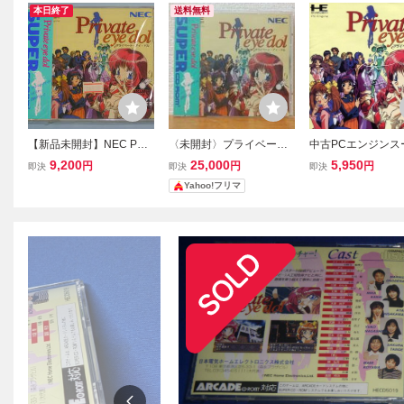
本日終了
送料無料
【新品未開封】NEC PC
〈未開封〉プライベー
中古PCエンジンス
エンジン プライベート ア
ト・アイ・ドル Private e
CDソフト プライ
9,200
25,000
5,950
円
円
円
即決
即決
即決
イドル Private eye dol
ye dol NEC 日本電気ホー
ト・アイ・ドル
Yahoo!フリマ
ム SUPER-ROM2 PCエン
ジン