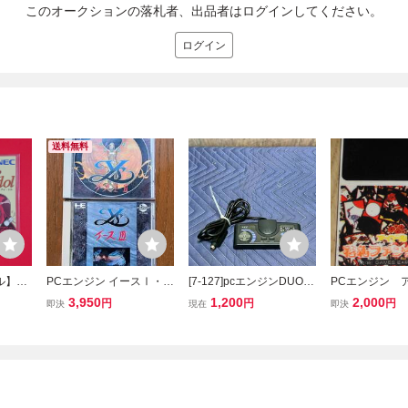
このオークションの落札者、出品者はログインしてください。
ログイン
送料無料
ル】PC
PCエンジン イースⅠ・Ⅱ
[7-127]pcエンジンDUOコ
PCエンジン 
ベート
& イースⅢ セット
ントローラー
札ファンクラブ
3,950
1,200
2,000
円
円
円
即決
現在
即決
ドベン
のみ) GEMES 
ム★即
S