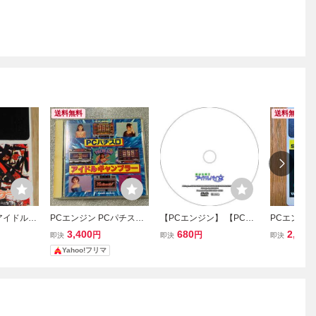
送料無料
送料無料
アイドル花
PCエンジン PCパチスロ
【PCエンジン】 【PCE
PCエンジン 
(Huカード
アイドルギャンブラー Hu
CDROM2】 美少女雀士
用 システムカ
3,400
680
2,200
円
円
即決
即決
即決
EXPRES
CARD PCE ソフト
アイドルパイ 【攻略DV
0
Yahoo!フリマ
D】