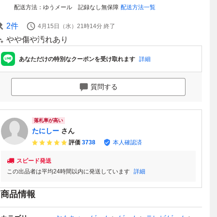
配送方法
ゆうメール 記録なし無保障
配送方法一覧
2
件
4月15日（水）21時14分
終了
やや傷や汚れあり
あなただけの特別なクーポンを受け取れます
詳細
質問する
落札率が高い
たにしー
さん
評価
3738
本人確認済
スピード発送
この出品者は平均24時間以内に発送しています
詳細
商品情報