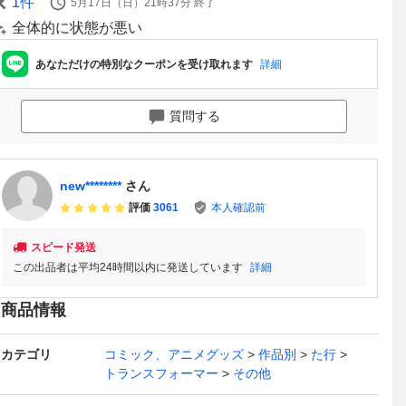
1
件
5月17日（日）21時37分
終了
全体的に状態が悪い
あなただけの特別なクーポンを受け取れます
詳細
質問する
new********
さん
評価
3061
本人確認前
スピード発送
この出品者は平均24時間以内に発送しています
詳細
商品情報
カテゴリ
コミック、アニメグッズ
作品別
た行
トランスフォーマー
その他