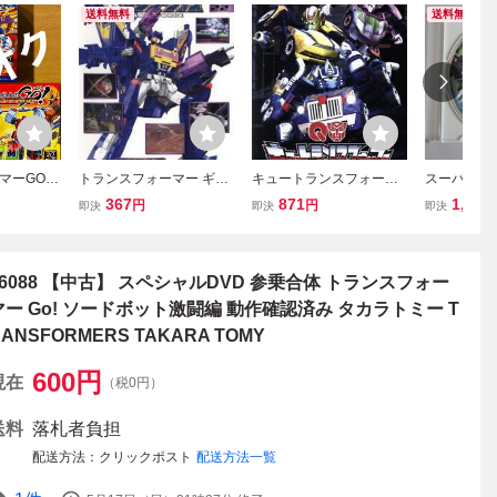
送料無料
送料無料
マーGO
トランスフォーマー ギャ
キュートランスフォーマ
スーパー変
 新品未開
ラクシーフォース 22 レン
ー 帰ってきたコンボイの
トヒーロー
367
871
1,000
円
円
即決
即決
即決
合体トラン
タル落ち 中古 DVD ケー
謎/細谷佳正(オプティマス
D トラン
O
ス無
プライム),木村良平(
ー、ドライ
ンカリオン
06088 【中古】 スペシャルDVD 参乗合体 トランスフォー
マー Go! ソードボット激闘編 動作確認済み タカラトミー T
ANSFORMERS TAKARA TOMY
600
円
現在
（税0円）
送料
落札者負担
配送方法
クリックポスト
配送方法一覧