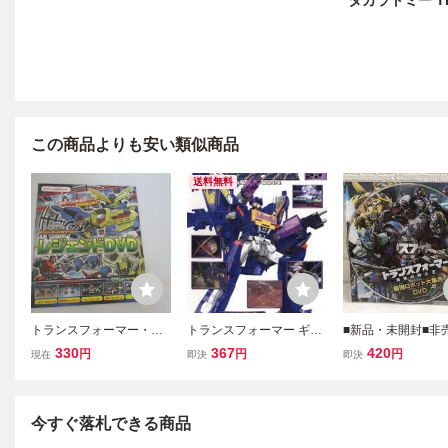
タカラトミー TR
この商品よりも安い類似商品
送料無料
トランスフォーマー・レ
トランスフォーマー ギャ
■新品・未開封■非売
ジエンドDVDテレビくん
ラクシーフォース 22 レン
カラトミー★トラ
330
367
420
円
円
円
現在
即決
即決
ふろく
タル落ち 中古 DVD ケー
ォーマー★最後の
ス無
★最強ロボット大
スペシャルDVD■数
今すぐ落札できる商品