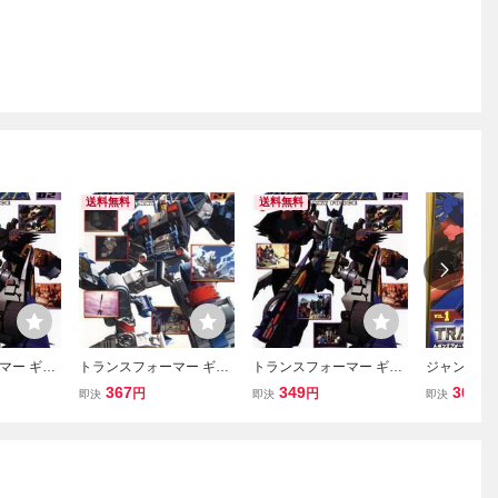
送料無料
送料無料
マー ギャ
トランスフォーマー ギャ
トランスフォーマー ギャ
ジャンク D
2 (第3
ラクシーフォース 21 レン
ラクシーフォース 2 (第3
フォーマー
367
349
300
円
円
円
即決
即決
即決
ンタル落ち
タル落ち 中古 DVD ケー
話～第4話) レンタル落ち
ド Vol.1」
ス無
中古 DVD ケース無