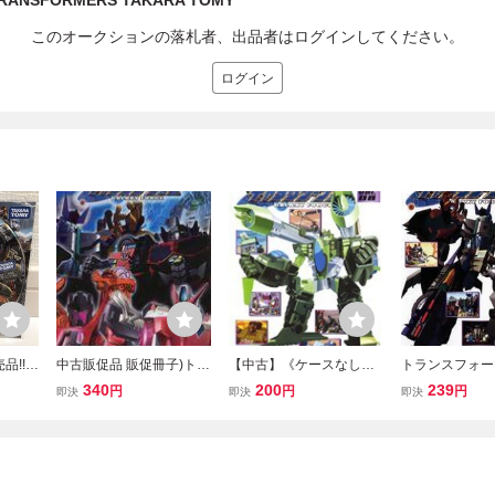
ANSFORMERS TAKARA TOMY
このオークションの落札者、出品者はログインしてください。
ログイン
品!!タ
中古販促品 販促冊子)トラ
【中古】《ケースなし》
トランスフォー
ンスフ
ンスフォーマー ギャラク
トランスフォーマー ギャ
ラクシーフォース 
340
200
239
円
円
円
即決
即決
即決
騎士王
シーフォース Vol.2 (謎の
ラクシーフォース Vol.8 b
話～第4話) レ
集合★
新コンボイを手に入れ
12909／VIBF-30078【中
中古 DVD
量5■
ろ!!)
古DVDレンタル専用】