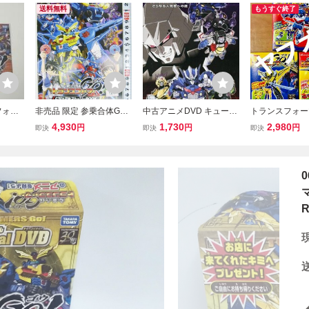
送料無料
もうすぐ終了
フォー
非売品 限定 参乗合体GO!
中古アニメDVD キュート
トランスフォー
ードボ
トランスフォーマー ビジ
ランスフォーマー さらな
食玩 全3種類
4,930
1,730
2,980
円
円
円
即決
即決
即決
ルDV
ュアルストーリーBOOK
る人気者への道 [初回限定
封 カバヤ 参乗
S GO
Ⅱ ～ソードボット参上編
版]
スフォーマーG
tion
～ #1357
R