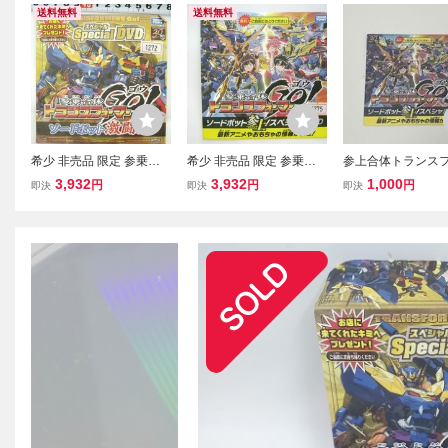
送料無料
送料無料
希少 非売品 限定 参乗合
希少 非売品 限定 参乗合
参上合体トランス
体GO! トランスフォーマ
体GO! トランスフォーマ
マーGO！ゴウ ソ
3,932
3,932
1,000
円
円
円
即決
即決
即決
ー ソードボット激闘編 非
ー ソードボット参上!スペ
ット参上！スペシャ
売品 スペシャルDVD #12
シャルDVD #1276
D TRANSFORMER
72
ANIME &TOY promo
DVD 非売品