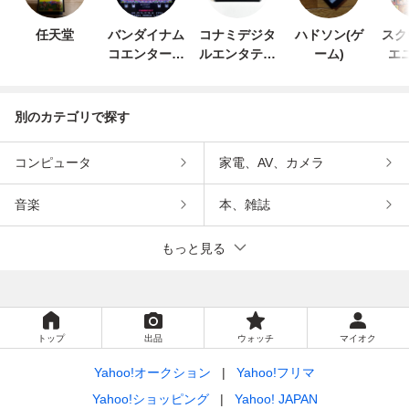
任天堂
バンダイナム
コナミデジタ
ハドソン(ゲ
スク
コエンターテ
ルエンタテイ
ーム)
エ
インメント
ンメント
別のカテゴリで探す
コンピュータ
家電、AV、カメラ
音楽
本、雑誌
もっと見る
トップ
出品
ウォッチ
マイオク
Yahoo!オークション
Yahoo!フリマ
Yahoo!ショッピング
Yahoo! JAPAN