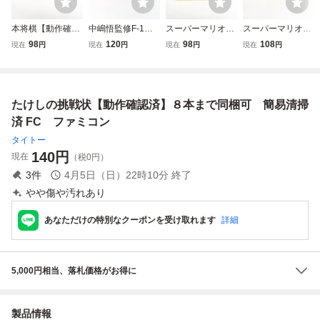
本将棋【動作確認
中嶋悟監修F-1ヒ
スーパーマリオブ
スーパーマリオブ
済】８本まで同梱
ーロー2 中嶋悟 F1
ラザーズ３【動作
ラザーズ【動作確
98
120
98
108
現在
円
現在
円
現在
円
現在
円
可 簡易清掃済 F
ヒーロー2【動作
確認済】８本まで
認済】８本まで同
C ファミコン
確認済】８本まで
同梱可 簡易清掃
梱可 簡易清掃済
同梱可 簡易清掃
済 FC ファミコ
FC ファミコン
済 FC ファミコ
ン
たけしの挑戦状【動作確認済】８本まで同梱可 簡易清掃
ン
済 FC ファミコン
タイトー
140
円
現在
（税0円）
3
件
4月5日（日）22時10分
終了
やや傷や汚れあり
あなただけの特別なクーポンを受け取れます
詳細
5,000円相当、落札価格がお得に
製品情報