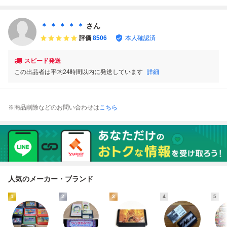
易清掃済 FC フ
簡易清掃済 FC
済 FC ファミコ
の挑戦状』 コレ
ァミコン
ファミコン
ン
クター・マニア必
見・まとめて・大
＊ ＊ ＊ ＊ ＊
さん
量
評価
8506
本人確認済
スピード発送
この出品者は平均24時間以内に発送しています
詳細
※商品削除などのお問い合わせは
こちら
人気のメーカー・ブランド
1
2
3
4
5