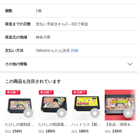
個数
1
個
発送までの日数
支払い手続きから2～3日で発送
発送元の地域
神奈川県
支払い方法
Yahoo!かんたん決済
詳細
その他の情報
この商品も注目されています
本日終了
本日終了
本日終了
たけしの挑戦状
たけしの戦国風雲
ハットリス【動作
【良品・清掃＆動
【動作確認済】８
児【動作確認済】
確認済】８本まで
作確認済】FC フ
150
180
180
330
現在
円
現在
円
現在
円
現在
円
本まで同梱可 簡
８本まで同梱可
同梱可 簡易清掃
ァミコン『たけし