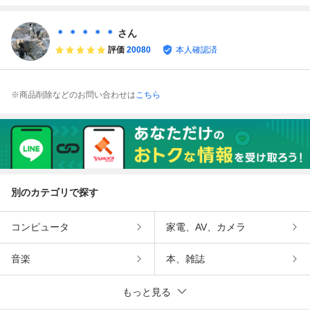
ト 箱・説明書付き
フト 箱付き【送料
カンフー ソフト
オブラザーズ ソフ
【送料無料】AAL
無料】AAL0624/
箱・説明書付き
ト 箱・説明書付き
0624/小5615/080
小5622/0801
【送料無料】AAL
【送料無料】AAL
＊ ＊ ＊ ＊ ＊
さん
1
0624/小5611/080
0624/小5613/080
評価
20080
本人確認済
1
1
※商品削除などのお問い合わせは
こちら
別のカテゴリで探す
コンピュータ
家電、AV、カメラ
音楽
本、雑誌
もっと見る