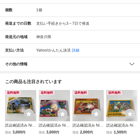
個数
1
個
発送までの日数
支払い手続きから3～7日で発送
発送元の地域
神奈川県
支払い方法
Yahoo!かんたん決済
詳細
その他の情報
この商品も注目されています
送料無料
送料無料
送料無料
送料無料
読込確認済み Nint
読込確認済み Nint
読込確認済み Nint
読込確認済み Nint
endo ファミコン
endo ファミコン
endo ファミコン
endo ファミコン
3,000
3,000
2,000
1,500
現在
円
現在
円
現在
円
現在
円
FC 戦場の狼 ソフ
FC パックマン ソ
FC イー・アル・
FC スーパーマリ