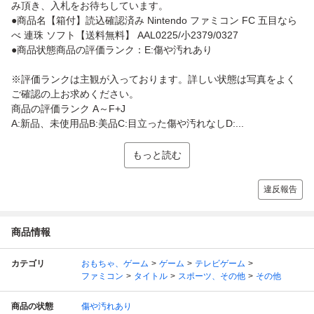
み頂き、入札をお待ちしています。
●商品名【箱付】読込確認済み Nintendo ファミコン FC 五目なら
べ 連珠 ソフト【送料無料】 AAL0225/小2379/0327
●商品状態商品の評価ランク：E:傷や汚れあり
※評価ランクは主観が入っております。詳しい状態は写真をよく
ご確認の上お求めください。
商品の評価ランク A～F+J
A:新品、未使用品B:美品C:目立った傷や汚れなしD:...
もっと読む
違反報告
商品情報
カテゴリ
おもちゃ、ゲーム
ゲーム
テレビゲーム
ファミコン
タイトル
スポーツ、その他
その他
商品の状態
傷や汚れあり