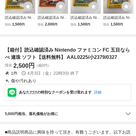
読込確認済み Nint
読込確認済み Nint
読込確認済み Nint
読込確認済み Nint
endo ファミコン
endo ファミコン
endo ファミコン
endo ファミコン
1,500
2,000
1,500
1,500
現在
円
現在
円
現在
円
現在
円
FC スーパーマリ
FC イー・アル・
FC スーパーマリ
FC スーパーマリ
オブラザーズ ソフ
カンフー ソフト
オブラザーズ ソフ
オブラザーズ ソフ
ト 箱・説明書付き
箱・説明書付き
ト 箱・説明書付き
ト 箱・説明書付き
【送料無料】AAL
【送料無料】AAL
【送料無料】AAL
【送料無料】AAL
【箱付】読込確認済み Nintendo ファミコン FC 五目なら
0624/小5613/080
0624/小5611/080
0624/小5609/080
0624/小5610/080
1
1
1
1
べ 連珠 ソフト【送料無料】 AAL0225/小2379/0327
2,500
円
現在
（税0円）
1
件
4月3日（金）22時3分
終了
傷や汚れあり
あなただけの特別なクーポンを受け取れます
詳細
5,000円相当、落札価格がお得に
■商品説明商品に興味を持って頂き、有難うございます。以下お読