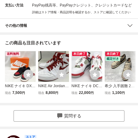
支払い方法
PayPay残高等、PayPayクレジット、クレジットカードなど
詳細はストア情報・商品説明を確認するか、ストアに確認してください
その他の情報
この商品も注目されています
送料無料
本日終了
本日終了
鑑定付き
NIKE ナイキ DX4
NIKE Air Jordan 1
NIKE ナイキ DC7
希少 入手困難 25
981-006 Air Jorda
High OG Metallic
770-160 エア ジョ
年製 NIKE ナイキ
7,500
8,800
22,000
1,100
現在
円
現在
円
現在
円
現在
円
n 1 Low KO Bred
Red 555088-103
ーダン 4 レトロ O
× Rui Hachimura
エアジョーダン ロ
ナイキ エア ジョ
G ファイアレッド
八村塁 AIR JORD
ーカット スニーカ
ーダン 1 ハイ OG
シューズ 靴 スニ
AN 1 RETRO LO
ー 26.5cm ブラッ
メタリック レッド
ーカー サイズ表記
W OG SP エアジ
質問する
ク レッド 黒 赤 メ
メンズ スニーカー
約29.5cm 〓U836
ョーダン スニーカ
ンズ 靴
28cm
7
ー 28cm HV8293-
100
ストア