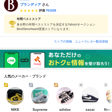
ブランディア
さん
評価
761026
年間ベストストア
各分野の年間ベストストアを決定するYahoo!オークション
BestStoreAward受賞ストアになります。
ストアの情報
ニュースレター配信登録
人気のメーカー・ブランド
1
2
3
4
5
NIKE
Supreme
adidas
sacai
New 