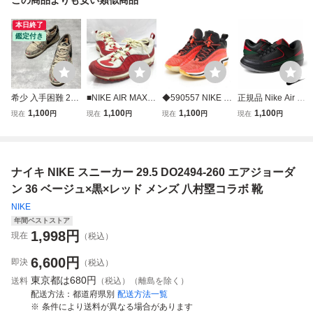
本日終了
鑑定付き
希少 入手困難 25
■NIKE AIR MAX
◆590557 NIKE ナ
正規品 Nike Air Jo
年製 NIKE ナイキ
ナイキ エアマック
イキ ◇スニーカー
rdan 2 Low Origin
1,100
1,100
1,100
1,100
現在
円
現在
円
現在
円
現在
円
× Rui Hachimura
ス 98 640744-802
Air Jordan 36 Low
s DV9956-006 ナ
八村塁 AIR JORD
スニーカー 靴 レ
Infrared エアジョ
イキ エアジョーダ
AN 1 RETRO LO
ッドカラー サイズ
ーダン DH0832-6
ン2 ロー オリジン
W OG SP エアジ
27ｃｍ メンズ
60 サイズ27.5cm
ズ レザー スニー
ナイキ NIKE スニーカー 29.5 DO2494-260 エアジョーダ
ョーダン スニーカ
メンズ ピンク系
カー メンズ シュ
ー 28cm HV8293-
ーズ
ン 36 ベージュ×黒×レッド メンズ 八村塁コラボ 靴
100
NIKE
年間ベストストア
1,998
円
現在
（税込）
6,600
円
即決
（税込）
東京都は
680円
送料
（税込）（離島を除く）
配送方法
都道府県別
配送方法一覧
条件により送料が異なる場合があります