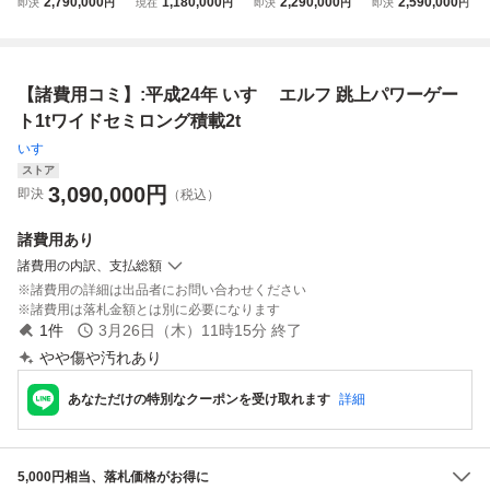
2,790,000
1,180,000
2,290,000
2,590,000
即決
円
現在
円
即決
円
即決
円
ルフ 冷蔵冷凍車
23年 いすゞ エル
ルフ 冷蔵冷凍車
ルフ 冷蔵冷凍車
ワイドロングパワ
フ アルミブロック
ワイドロング低温
低温冷蔵冷凍パワ
ーゲート-5度冷蔵
平 パワーゲート M
冷蔵冷凍パワーゲ
ーゲートワイドロ
冷凍
T 深アオリ キャン
ート
ング
【諸費用コミ】:平成24年 いすゞ エルフ 跳上パワーゲー
ター 2t
ト1tワイドセミロング積載2t
いすゞ
ストア
3,090,000
円
即決
（税込）
諸費用
あり
諸費用の内訳、支払総額
諸費用の詳細は出品者にお問い合わせください
諸費用は落札金額とは別に必要になります
1
件
3月26日（木）11時15分
終了
やや傷や汚れあり
あなただけの特別なクーポンを受け取れます
詳細
5,000円相当、落札価格がお得に