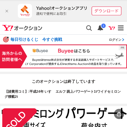
i
毎日引けるくじ 今すぐ挑戦
ログイン
このオークションは終了しています
【諸費用コミ】:平成24年 いすゞ エルフ 跳上パワーゲート1tワイドセミロン
グ積載2t