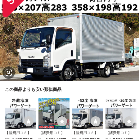
1
/
10
この商品よりも安い類似商品
【諸費用コミ】:平
【諸費用コミ】:☆
【諸費用コミ】:平
【諸費用コミ】:平
成29年 いすゞ エ
車検1年付☆ 平成
成28年 いすゞ エ
成31年 いすゞ エ