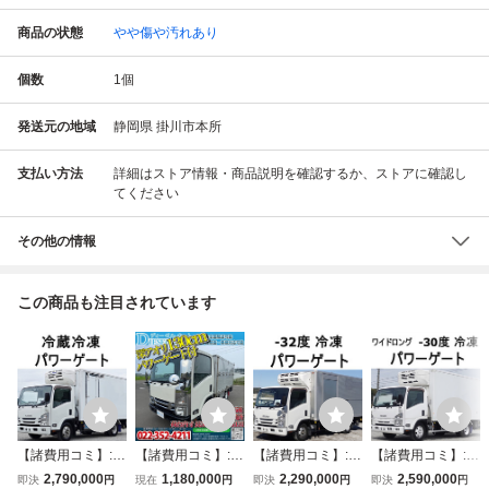
商品の状態
やや傷や汚れあり
個数
1
個
発送元の地域
静岡県 掛川市本所
支払い方法
詳細はストア情報・商品説明を確認するか、ストアに確認し
てください
その他の情報
この商品も注目されています
【諸費用コミ】:平
【諸費用コミ】:☆
【諸費用コミ】:平
【諸費用コミ】:平
成29年 いすゞ エ
車検1年付☆ 平成
成28年 いすゞ エ
成31年 いすゞ エ
2,790,000
1,180,000
2,290,000
2,590,000
即決
円
現在
円
即決
円
即決
円