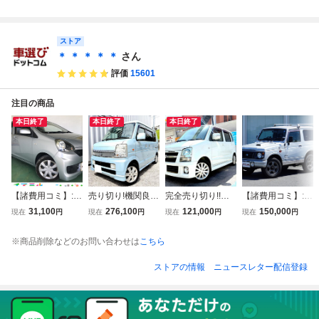
ルフ 冷蔵冷凍車
23年 いすゞ エル
ルフ 冷蔵冷凍車
ルフ 冷蔵冷凍車
ワイドロングパワ
フ アルミブロック
ワイドロング低温
低温冷蔵冷凍パワ
ーゲート-5度冷蔵
平 パワーゲート M
冷蔵冷凍パワーゲ
ーゲートワイドロ
冷凍
ストア
T 深アオリ キャン
ート
ング
ター 2t
＊ ＊ ＊ ＊ ＊
さん
評価
15601
注目の商品
本日終了
本日終了
本日終了
【諸費用コミ】:沖
売り切り!機関良
完全売り切り!!車
【諸費用コミ】:青
縄県発 現状販売
好!選べる納車プラ
検取り立てR10年
森県 八戸発 H9年
31,100
276,100
121,000
150,000
現在
円
現在
円
現在
円
現在
円
業販 平成27年 ダ
ン!名義変更時から
7月迄!美車&機関
ジムニー ワイルド
イハツ ミライース
車検スタート!エブ
良好☆後期型上級
ウインド 4WD E-J
※商品削除などのお問い合わせは
こちら
L 銀 164,621km
リイワゴン PZタ
グレードターボ車
A22W オートマ 車
一時抹消 DBA-LA
ーボスペシャル ハ
☆ワゴンR☆RRLT
検R10年3月付き
ストアの情報
ニュースレター配信登録
300S
イルーフ
D☆HID HDDナビ
走行24万KM
ETC