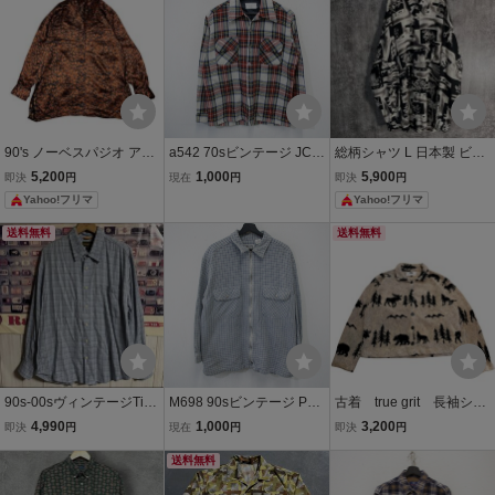
サーフ L
90's ノーベスパジオ アニ
a542 70sビンテージ JCペ
総柄シャツ L 日本製 ビス
マル柄 シルク シャツ M
ニー 長袖シャツ■1970年
コース100% モノトーン
5,200
1,000
5,900
即決
円
現在
円
即決
円
ブラウン 総柄 長袖シャツ
代製 Lサイズくらい 赤 ウ
アート柄 90sモード 長袖
Yahoo!フリマ
Yahoo!フリマ
ビンテージ レトロ 古着 ヴ
ール チェック アメカジ 激
総柄 ヴィンテージ 古着 シ
ィンテージ 絹
安 ヴィンテージ 希少 80s
ャツ 一点物
送料無料
送料無料
90s
90s-00sヴィンテージTim
M698 90sビンテージ PR
古着 true grit 長袖シャ
berlandチェック柄長袖シ
OPERTY 長袖ヘビーネル
ツ パイル 総柄 アニ
4,990
1,000
3,200
即決
円
現在
円
即決
円
ャツY2K OLDオールド
シャツ■1990年代製 表記
マル柄 ヴィンテージ 9
XLサイズ ブルー チェック
送料無料
0s アメリカ製
フルジップ 柄 アメカジ 古