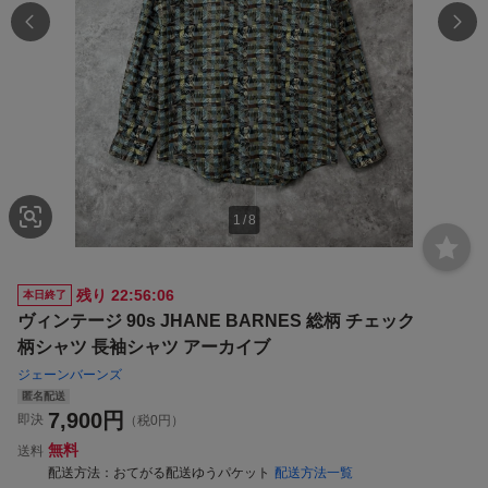
1
/
8
残り
22:56:06
本日終了
ヴィンテージ 90s JHANE BARNES 総柄 チェック
柄シャツ 長袖シャツ アーカイブ
ジェーンバーンズ
匿名配送
7,900
円
即決
（税0円）
無料
送料
配送方法
おてがる配送ゆうパケット
配送方法一覧