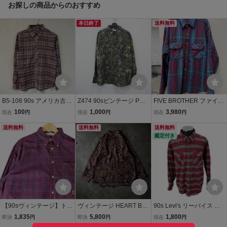
お探しの商品からのおすすめ
本日終了
送料無料
B5-108 90s アメリカ古着
Z474 90sビンテージ POR
FIVE BROTHER ファイブ
マルチチェック柄 長袖 カ
CINI 長袖シルクシャツ■1
ブラザー ヘビーネルシャ
100
1,000
3,980
現在
円
現在
円
現在
円
ジュアル シャツ オレンジ
990年代製 表記Lサイズ
ツ チェック柄 長袖 USA
メンズ
送料無料
ネイビー 総柄 アメカジ ス
送料無料
製 90s ビンテージ 80s ヴ
送料無料
鑑定付き
トリート 古着 古着卸 ヴィ
ィンテージ 古着 five broth
ンテージ
er キムタク着
【90sヴィンテージ】トミ
ヴィンテージ HEART BR
90s Levi's リーバイス オ
ーヒルフィガー 刺繍 紋章
EAKER 総柄シャツ レト
レンジタブ ネルシャツ チ
1,835
5,800
1,800
即決
円
即決
円
現在
円
ロゴ 長袖シャツ L ボルド
ロ柄 幾何学デザイン L
ェック柄 古着 チェックシ