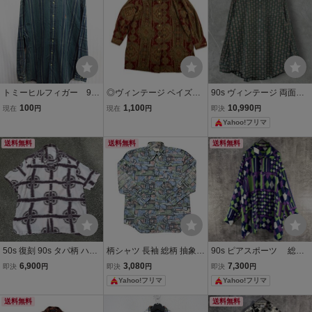
トミーヒルフィガー 90s
◎ヴィンテージ ペイズリ
90s ヴィンテージ 両面ペ
ヴィンテージ 長袖ボタ
ー柄 シャツ ジャケット 長
イズリー柄 小紋柄 総柄 コ
100
1,100
10,990
現在
円
現在
円
即決
円
ンダウンシャツ メンズ
袖 ボルドー 総柄 金ボタン
ットン 長袖シャツ グリー
Yahoo!フリマ
M 紺緑チェック柄ストラ
レトロ 昭和レトロ 古着 レ
ン系XL
イプ柄シャツ ロゴ刺繍シ
ディース メンズ
送料無料
送料無料
送料無料
ャツ 襟付き04142
50s 復刻 90s タパ柄 ハワ
柄シャツ 長袖 総柄 抽象柄
90s ピアスポーツ 総柄
イアンシャツ レプリカ ア
vintage 90s レトロ マルチ
アートシャツ LL 幾何学
6,900
3,080
7,300
即決
円
即決
円
即決
円
ロハシャツ ヴィンテージ
カラー Lサイズ ヴィンテ
ビッグシルエット 派手柄
Yahoo!フリマ
Yahoo!フリマ
総柄 アメリカ古着 開襟シ
ージ
長袖 古着 シャツ 総柄 ヴ
ャツ オープンカラー サン
ィンテージ 柄シャツ
送料無料
送料無料