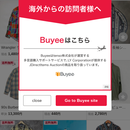
ー チェック柄 オールドト
サイズ相当 テロテロ 長袖
送料無料
ャツ ヴィンテージ 長袖 si
送料無料
ミー ビッグシルエット 古
シャツ 古着 90s アート
ze:M ■0823KH①
着 チェック
Wrangler ラングラー 長袖
USA製 90s 古着 アロハシ
ヴィンテージ 長袖シャ
シャツ ネイティブ柄 15 1/
ャツ XL トリリチャード
ツ 90s ネイティブ柄
1,480
4,980
8,198
現在
円
即決
円
即決
円
2-34 総柄 シャツ ヴィン
ローンコットン ブロック
民族 ダブルポケット
テージ 80～90s 古着 派手
送料無料
チェック 総柄 幾何学 ヴィ
コットン 総柄 オルテ
送料無料
柄 カウボーイ ウエスタン
ンテージ 柄シャツ 【E35
ガ 全面柄 太襟 カウ
〇279y
9】
ボーイ ブルー XL
close
Go to Buyee site
90s Burberrys ノバチェッ
★ 90s vintage ヴィンテー
90s puritan ピューリ
ク シャツ 長袖 ロゴ 刺繍
ジ ETRO エトロ 長袖シャ
タン 長袖シャツ ボタ
13,300
440
2,780
即決
円
現在
円
現在
円
総柄 90年代 ヴィンテージ
ツ トップス チェック柄 デ
ンダウンシャツ チェッ
ビンテージ vintage ボタ
送料無料
ザイン ペガサス 刺繍 ロゴ
送料無料
ク柄 ヴィンテージ
ンダウン BD L バーバリー
マルチカラー 40 メンズ
緑 グリーン XLサイ