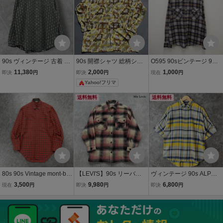
着 激安
90s ヴィンテージ 古着 両
90s 開襟シャツ 総柄シャ
O595 90sビンテージ 911
面ペイズリー柄 小紋柄 総
ツ アートシャツ サイケデ
長袖チェックシャツ■199
11,380
2,000
1,000
即決
円
即決
円
現在
円
柄 コットン 長袖シャツ 緑
リック柄 長袖シャツ オー
0年代製 表記Lサイズ ネイ
Yahoo!フリマ
グリーン系XL
プンカラーシャツ レトロ
ビー 紺 柄 アメカジ スト
シャツ 古着 ヴィンテージ
リート 古着 激安 ヴィンテ
送料無料
送料無料
ージ
80s 90s Vintage mont-bel
【LEVI'S】90s リーバイ
ヴィンテージ 90s ALPHA
l モンベル 丸文字 三角タ
ス アラスカシャツ ネルシ
NUMERIC チェック柄 リ
3,500
9,980
6,800
現在
円
即決
円
即決
円
グ 長袖シャツ フランネル
ャツ オンブレ ウール フラ
ップストップ 半袖シャツ
シャツ チェック柄 オーロ
ンネルシャツ 長袖シャツ
メッシュ アーカイブ
ン ヴィンテージ ビンテー
チェック柄 90年代 ヴィン
ジ メンズ
テージ レア