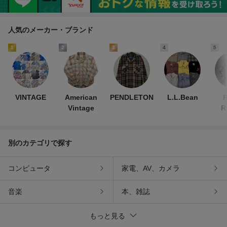
人気のメーカー・ブランド
1
2
3
4
5
VINTAGE
American
PENDLETON
L.L.Bean
Vintage
R
L
別のカテゴリで探す
コンピュータ
家電、AV、カメラ
音楽
本、雑誌
もっと見る