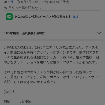
0
件
8月7日（金）17時10分
終了予定
目立った傷や汚れなし
あなただけの特別なクーポンを受け取れます
詳細
5,000円相当、落札価格がお得に
JHANE BARNESは、1976年にアメリカで設立された、テキスタ
イル開発に強みを持つデザイナーズブランドです。数学的アプロ
ーチで生み出される独創的なジャカード織りや、幾何学模様、細
やかなグラデーションを用いた総柄シャツやニットが有名です。
それぞれ色と柄の違うチェック柄が組み合わさった総柄デザイ
ン。見えにくいですが、左胸にポケットが付いています。Sサイズ
表記にしては大きめのサイズ感です。
[size] S
肩幅 : 約50cm