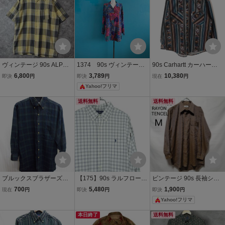
ズ
ズ 古着
ヴィンテージ 90s ALPHA
1374 90s ヴィンテージ
90s Carhartt カーハート
NUMERIC チェック柄 オ
ナイガイ 総柄 長袖 シャツ
ネイティブ柄 長袖 フラン
6,800
3,789
10,380
即決
円
即決
円
現在
円
ープンカラーシャツ 開襟
ブラウス レトロ マルチカ
ネルシャツ(メンズ L)総柄
Yahoo!フリマ
半袖シャツ アーカイブ
ラー 開襟 派手柄 昭和レト
ヴィンテージ オールド
ロ レディース
送料無料
送料無料
ブルックスブラザーズ 9
【175】90s ラルフローレ
ビンテージ 90s 長袖シャ
0sヴィンテージ 長袖ボ
ン Ralph Lauren BLAIRE
ツ ヴィンテージ 玉虫色 総
700
5,480
1,900
現在
円
即決
円
即決
円
タンダウンシャツ メン
チェック 長袖 ボタンダウ
柄 幾何学模様 レーヨンシ
Yahoo!フリマ
ズM 緑チェック柄シャツ
ン シャツ メンズ XXL 3XL
ャツ 長袖 古着 ブラウン
襟付き長袖カットソー 長
相当 ヴィンテージ ビンテ
光沢 ヘリンボーン柄
本日終了
送料無料
袖シャツ 05221
ージ