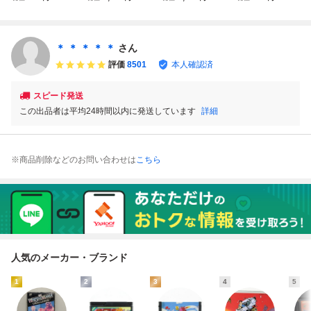
ゴルフ ベースボー
スト Ⅰ Ⅱ Ⅲ Ⅳレ
易動作確認 簡易清
梱可 簡易清掃済
ル サッカー セッ
ア物? 簡易清掃・
掃済み♪
FC ファミコン
ト【動作確認済】
動作確認 経年ジャ
８本まで同梱可
ンク品♪
＊ ＊ ＊ ＊ ＊
さん
簡易清掃済 FC
評価
8501
本人確認済
ファミコン
スピード発送
この出品者は平均24時間以内に発送しています
詳細
※商品削除などのお問い合わせは
こちら
人気のメーカー・ブランド
1
2
3
4
5