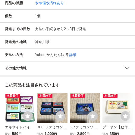
商品の状態
やや傷や汚れあり
個数
1
個
発送までの日数
支払い手続きから2～3日で発送
発送元の地域
神奈川県
支払い方法
Yahoo!かんたん決済
詳細
その他の情報
この商品も注目されています
本日終了
本日終了
本日終了
本日終了
エキサイトバイク
♪FC ファミコンソ
♪ファミコンソフ
プーヤン【動作確
Ｆ１レース テニス
フト ドラゴンクエ
ト 悪魔城伝説 簡
認済】８本まで同
580
1,000
2,800
350
現在
円
現在
円
現在
円
現在
円