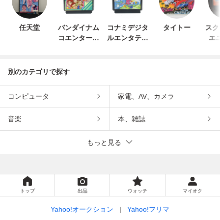
任天堂
バンダイナム
コナミデジタ
タイトー
スク
コエンターテ
ルエンタテイ
エ
インメント
ンメント
別のカテゴリで探す
コンピュータ
家電、AV、カメラ
音楽
本、雑誌
もっと見る
トップ
出品
ウォッチ
マイオク
Yahoo!オークション
Yahoo!フリマ