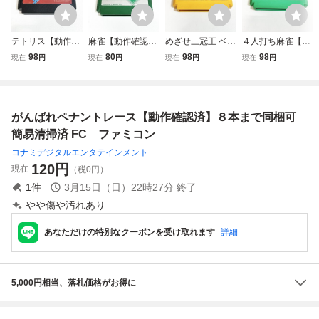
テトリス【動作確
麻雀【動作確認
めざせ三冠王 ベー
４人打ち麻雀【動
認済】８本まで同
済】８本まで同梱
スボールスター
作確認済】８本ま
98
80
98
98
現在
円
現在
円
現在
円
現在
円
梱可 簡易清掃済
可 簡易清掃済 F
【動作確認済】８
で同梱可 簡易清
FC ファミコン
C ファミコン
本まで同梱可 簡
掃済 FC ファミ
易清掃済 FC フ
コン
ァミコン
がんばれペナントレース【動作確認済】８本まで同梱可
簡易清掃済 FC ファミコン
コナミデジタルエンタテインメント
120
円
現在
（税0円）
1
件
3月15日（日）22時27分
終了
やや傷や汚れあり
あなただけの特別なクーポンを受け取れます
詳細
5,000円相当、落札価格がお得に