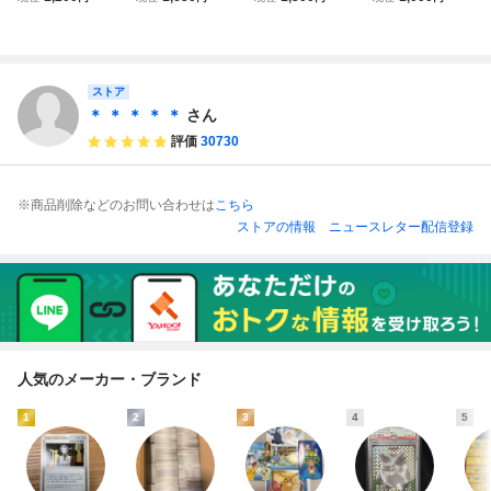
6/DP-P プロモ 20
046/DP-P プロモ
P80 046/DP-P プ
6/DP-P プロモ 20
07年 劇場版
劇場版 ポケモン
ロモ
07年 映画特典 劇
入場者特典 ポケカ
場入場者プレゼン
ト 当時物 ポケカ
希少 T1
ストア
＊ ＊ ＊ ＊ ＊
さん
評価
30730
※商品削除などのお問い合わせは
こちら
ストアの情報
ニュースレター配信登録
人気のメーカー・ブランド
1
2
3
4
5