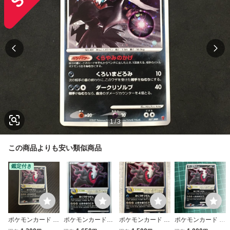
1
/
3
この商品よりも安い類似商品
鑑定付き
ポケモンカード ダ
ポケモンカード◆
ポケモンカード ダ
ポケモンカード ダ
ークライ LV.50 04
ダークライ Lv.50
ークライ LV.50 H
ークライ LV.50 04