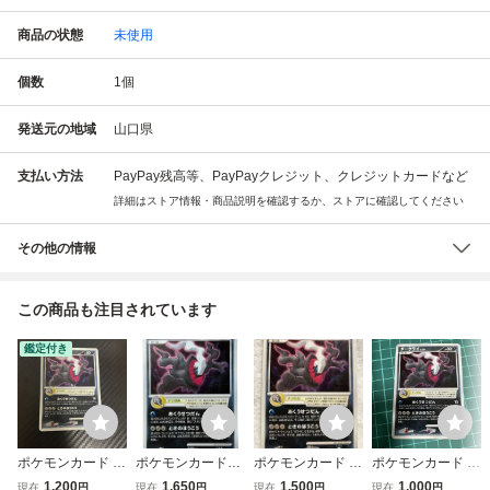
商品の状態
未使用
個数
1
個
発送元の地域
山口県
支払い方法
PayPay残高等、PayPayクレジット、クレジットカードなど
詳細はストア情報・商品説明を確認するか、ストアに確認してください
その他の情報
この商品も注目されています
鑑定付き
ポケモンカード ダ
ポケモンカード◆
ポケモンカード ダ
ポケモンカード ダ
ークライ LV.50 04
ダークライ Lv.50
ークライ LV.50 H
ークライ LV.50 04
1,200
1,650
1,500
1,000
現在
円
現在
円
現在
円
現在
円