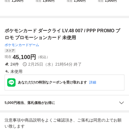
1,200
1,650
1,500
1,000
現在
円
現在
円
現在
円
現在
円
6/DP-P プロモ 20
046/DP-P プロモ
P80 046/DP-P プ
6/DP-P プロモ 20
07年 劇場版
劇場版 ポケモン
ロモ
07年 映画特典 劇
入場者特典 ポケカ
場入場者プレゼン
ト 当時物 ポケカ
希少 T1
ポケモンカード ダークライ LV.48 007 / PPP PROMO プ
ロモ プロモーションカード 未使用
ポケモンカードゲーム
ストア
45,100
円
現在
（税込）
24
件
2月25日（水）21時54分
終了
未使用
あなただけの特別なクーポンを受け取れます
詳細
5,000円相当、落札価格がお得に
注意事項や商品説明をよくご確認頂き、ご落札は同意の上でお願
い致します