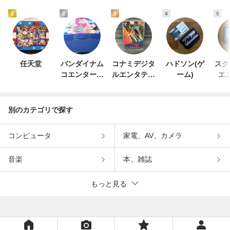
1
2
3
4
5
任天堂
バンダイナム
コナミデジタ
ハドソン(ゲ
スク
コエンターテ
ルエンタテイ
ーム)
エ
インメント
ンメント
別のカテゴリで探す
コンピュータ
家電、AV、カメラ
音楽
本、雑誌
もっと見る