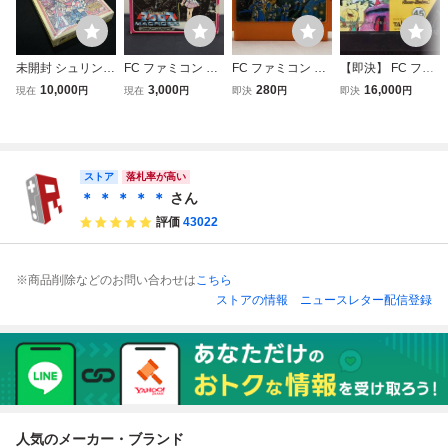
未開封 シュリンク
FC ファミコン 超
FC ファミコン フ
【即決】 FC ファ
付 FC 魔天童子 ま
時空要塞マクロス
ォーメーションZ
ミコン フリントス
10,000
3,000
280
16,000
現在
円
現在
円
即決
円
即決
円
てんどうじ ファミ
ソフト ハガキ 箱
トーン 動作確認済
コンソフト レトロ
説付 (08068米
クリーニング済
ゲーム 当時物 美
品 (08068米
ストア
落札率が高い
＊ ＊ ＊ ＊ ＊
さん
評価
43022
※商品削除などのお問い合わせは
こちら
ストアの情報
ニュースレター配信登録
人気のメーカー・ブランド