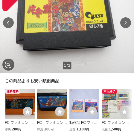
1
/
2
この商品よりも安い類似商品
送料無料
本日終了
FC ファミコン フ
FC ファミコン
動作品 FC ファミ
FC ファミコン
ォーメーションZ
ドラゴンクエスト
コン ディスクシス
リップルアイラン
280
200
1,100
1,500
即決
円
即決
円
現在
円
現在
円
Ⅱ kmg
テム 悪魔城ドラキ
ド 箱 ソフト 説