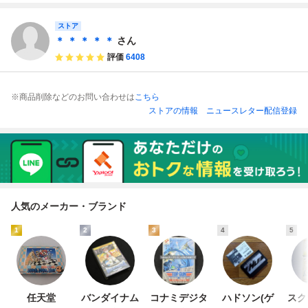
セット ゲーム
コン ツ32レ即発
コン ツ31レ即発
送 FC ソフト 動作
送 FC ソフト 動作
確認済み
確認済み
ストア
＊ ＊ ＊ ＊ ＊
さん
評価
6408
※商品削除などのお問い合わせは
こちら
ストアの情報
ニュースレター配信登録
人気のメーカー・ブランド
1
2
3
4
5
任天堂
バンダイナム
コナミデジタ
ハドソン(ゲ
スク