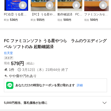
FC右② うる星や
【FC】うる星やつ
動作確認済 FC
ファミコンカセッ
つら ファミコン
ら ラムのウエディ
ファミコン ソフ
トのみ うる星やつ
536
555
500
500
即決
円
即決
円
現在
円
現在
円
ラムのウエディン
ングベル ファミ
トのみ 【 うる
ら ラムのウエディ
グベル ソフト カ
コン ジャレコ
星やつら ラムの
ングベル ジャレコ
セット ゲーム
ウエディングベ
1986年
ル 】 他同梱可
FC ファミコンソフト うる星やつら ラムのウエディング
能 ネコポス（２
３０円）
ベル ソフトのみ 起動確認済
任天堂
ストア
579
円
現在
（税込）
1
件
3月12日（木）21時44分
終了
やや傷や汚れあり
あなただけの特別なクーポンを受け取れます
詳細
5,000円相当、落札価格がお得に