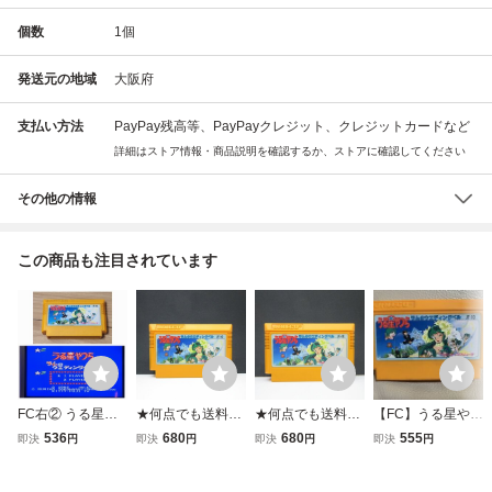
個数
1
個
発送元の地域
大阪府
支払い方法
PayPay残高等、PayPayクレジット、クレジットカードなど
詳細はストア情報・商品説明を確認するか、ストアに確認してください
その他の情報
この商品も注目されています
FC右② うる星や
★何点でも送料１
★何点でも送料１
【FC】うる星やつ
つら ファミコン
８５円★ うる星や
８５円★ うる星や
ら ラムのウエディ
536
680
680
555
即決
円
即決
円
即決
円
即決
円
ラムのウエディン
つら ラムのウエデ
つら ラムのウエデ
ングベル ファミ
グベル ソフト カ
ィングベル ファミ
ィングベル ファミ
コン ジャレコ