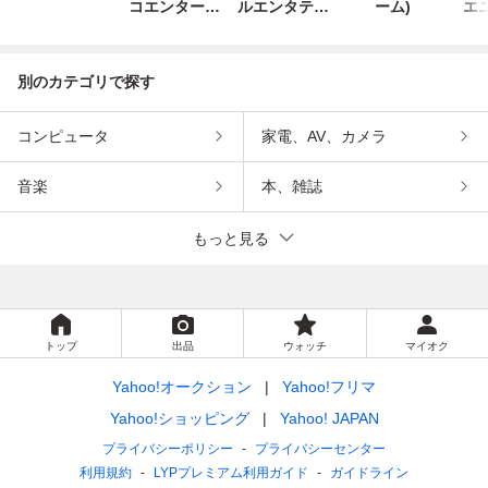
コエンターテ
ルエンタテイ
ーム)
エ
インメント
ンメント
別のカテゴリで探す
コンピュータ
家電、AV、カメラ
音楽
本、雑誌
もっと見る
トップ
出品
ウォッチ
マイオク
Yahoo!オークション
Yahoo!フリマ
Yahoo!ショッピング
Yahoo! JAPAN
プライバシーポリシー
プライバシーセンター
利用規約
LYPプレミアム利用ガイド
ガイドライン