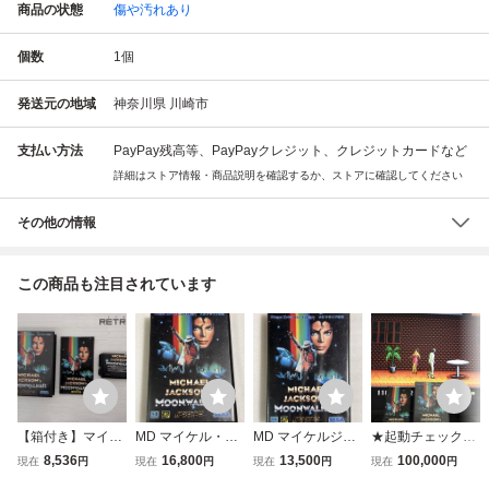
商品の状態
傷や汚れあり
個数
1
個
発送元の地域
神奈川県 川崎市
支払い方法
PayPay残高等、PayPayクレジット、クレジットカードなど
詳細はストア情報・商品説明を確認するか、ストアに確認してください
その他の情報
この商品も注目されています
【箱付き】マイケ
MD マイケル・ジ
MD マイケルジャ
★起動チェックO
ルジャクソンズ ム
ャクソンズ ムーン
クソンズ ムーンウ
K★マイケル・ジ
8,536
16,800
13,500
100,000
現在
円
現在
円
現在
円
現在
円
ーンウォーカー メ
ウォーカー メガド
ォーカー メガドラ
ャクソンズ ムーン