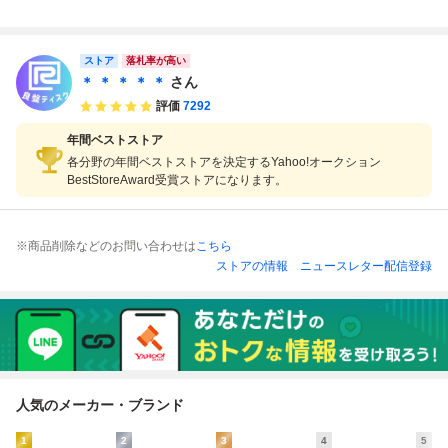
ガドライブ MD
ライブ
イブ マイケルジャ
ウォーカー Micha
クソン ②
el Jackson's MOO
NWALKER 箱説明
書あり
ストア
落札率が高い
＊ ＊ ＊ ＊ ＊
さん
評価
7292
年間ベストストア
各分野の年間ベストストアを決定するYahoo!オークション
BestStoreAward受賞ストアになります。
※商品削除などのお問い合わせは
こちら
ストアの情報
ニュースレター配信登録
人気のメーカー・ブランド
1
2
3
4
5