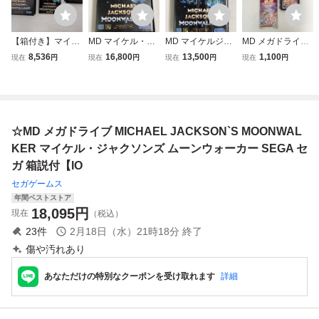
【箱付き】マイケ
MD マイケル・ジ
MD マイケルジャ
MD メガドライブ
ルジャクソンズ ム
ャクソンズ ムーン
クソンズ ムーンウ
GOLDEN AXE ゴ
8,536
16,800
13,500
1,100
現在
円
現在
円
現在
円
現在
円
ーンウォーカー メ
ウォーカー メガド
ォーカー メガドラ
ールデンアックス
ガドライブ MD
ライブ
イブ マイケルジャ
SEGA セガ 箱説付
クソン ②
【IO
☆MD メガドライブ MICHAEL JACKSON`S MOONWAL
KER マイケル・ジャクソンズ ムーンウォーカー SEGA セ
ガ 箱説付【IO
セガゲームス
年間ベストストア
18,095
円
現在
（税込）
23
件
2月18日（水）21時18分
終了
傷や汚れあり
あなただけの特別なクーポンを受け取れます
詳細