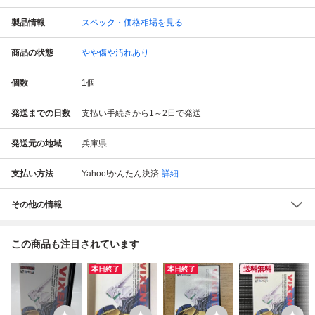
製品情報
スペック・価格相場を見る
商品の状態
やや傷や汚れあり
個数
1
個
発送までの日数
支払い手続きから1～2日で発送
発送元の地域
兵庫県
支払い方法
Yahoo!かんたん決済
詳細
その他の情報
この商品も注目されています
本日終了
本日終了
送料無料