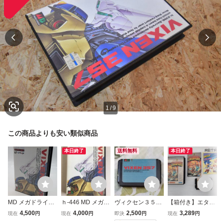
1
/
9
この商品よりも安い類似商品
本日終了
送料無料
本日終了
MD メガドライブ
ｈ-446 MD メガド
ヴィクセン３５７
【箱付き】エター
ヴィクセン357 VI
ライブ ヴィクセン
メガドライブ ソフ
ナルチャンピオン
4,500
4,000
2,500
3,289
現在
円
現在
円
即決
円
現在
円
XEN 357 メサイヤ
357 VIXEN357
トのみ MD
メガドライブ MD