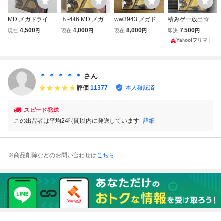
MD メガドライブ
ｈ-446 MD メガド
ww3943 メガドラ
積みゲー放出☆メ
ヴィクセン357 VI
ライブ ヴィクセン
イブ ヴィクセン3
ガドライブ専用ソ
4,500
4,000
8,000
7,500
現在
円
現在
円
現在
円
即決
円
XEN 357 メサイヤ
357 VIXEN357
57 MD
フト ヴィクセン3
Yahoo!フリマ
MASAYA 取説付②
57 VIXEN357 マ
サイヤ
＊ ＊ ＊ ＊ ＊
さん
評価
11377
本人確認済
スピード発送
この出品者は平均24時間以内に発送しています
詳細
※商品削除などのお問い合わせは
こちら