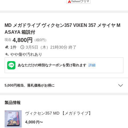
Yahoo!フリマ
MASAYA 取説付②
MD メガドライブ ヴィクセン357 VIXEN 357 メサイヤ M
ASAYA 箱説付
4,800
円
現在
（税0円）
1
件
3月5日（木）21時30分
終了
やや傷や汚れあり
あなただけの特別なクーポンを受け取れます
詳細
5,000円相当、落札価格がお得に
製品情報
ヴィクセン357 MD 【メガドライブ】
4,000
円〜