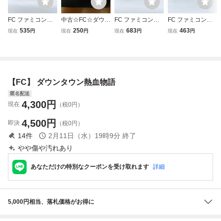
FC ファミコンソ
中古☆FC☆ダウン
FC ファミコンソ
FC ファミコンソ
フト ダウンタウン
タウン熱血物語☆
フト ダウンタウン
フト ダウンタウン
535
250
683
463
現在
円
現在
円
現在
円
現在
円
熱血物語 ソフトの
テクノスジャパン
熱血物語 ソフトの
熱血行進曲 それ
み 起動確認済
☆くにおくんシリ
み 起動確認済
ゆけ大運動会 ソフ
ーズ☆箱説なし☆
トのみ 起動確認済
カセットのみ☆レ
トロゲーム☆高価
【FC】 ダウンタウン熱血物語
買取☆ファミコン
匿名配送
4,300
円
現在
（税0円）
4,500
円
即決
（税0円）
14
件
2月11日（水）19時9分
終了
やや傷や汚れあり
あなただけの特別なクーポンを受け取れます
詳細
5,000円相当、落札価格がお得に