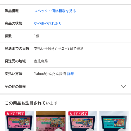
製品情報
スペック・価格相場を見る
商品の状態
やや傷や汚れあり
個数
1
個
発送までの日数
支払い手続きから2～3日で発送
発送元の地域
鹿児島県
支払い方法
Yahoo!かんたん決済
詳細
その他の情報
この商品も注目されています
もうすぐ終了
もうすぐ終了