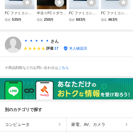
FC ファミコンソ
中古☆FC☆ダウン
FC ファミコンソ
FC ファミコンソ
フト ダウンタウン
タウン熱血物語☆
フト ダウンタウン
フト ダウンタウン
535
250
683
463
現在
円
現在
円
現在
円
現在
円
熱血物語 ソフトの
テクノスジャパン
熱血物語 ソフトの
熱血行進曲 それ
み 起動確認済
☆くにおくんシリ
み 起動確認済
ゆけ大運動会 ソフ
ーズ☆箱説なし☆
トのみ 起動確認済
カセットのみ☆レ
＊ ＊ ＊ ＊ ＊
さん
トロゲーム☆高価
評価
17
本人確認済
買取☆ファミコン
※商品削除などのお問い合わせは
こちら
別のカテゴリで探す
コンピュータ
家電、AV、カメラ