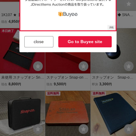
1K107 ★【未使用品】Sn
Snap-on スナップオン 7
◆即決！美中古◆ SNAP
ap-on スナップオン メタ
段 ツールキャビネット ボ
ON Snap-on スナップオ
4,950
85,500
6,600
現在
円
現在
円
即決
円
ルツールボックス KRA20
ックス レッド 工具箱 鍵1
ン ラチェット ハンドル ハ
7JK ★ 工具箱 ケース【ニ
本日終了
本 現状品 ハンドツール 工
本日終了
ンドツール 工具 F936
もうすぐ終了
ューポーン】
具 管理8Z0729B-oogata
close
Go to Buyee site
未使用 スナップオン Sna
スナップオン Snap-on メ
スナップオン Snap-on
p-on 緩衝材入り メタルケ
タルケース KRA104 ツー
工具箱用キーシリンダー
8,800
9,500
3,300
現在
円
現在
円
即決
円
ース KRA206 ツールボッ
ルボックス 工具箱 小物入
カバー 純正ドレスアッ
クス 工具箱 レッド レア品
れ メタルボックス
送料無料
プパーツ ブラック
送料無料