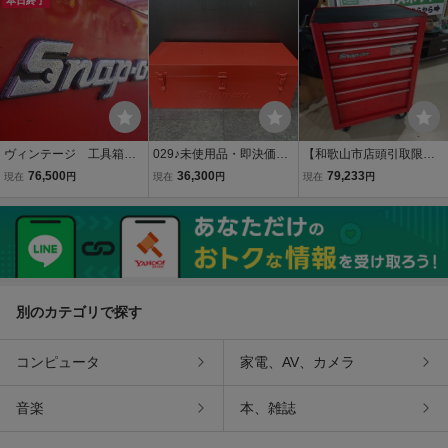
チェスト キャビネット ◆
本日終了
ン
工具箱 ビンテージ ガ
W 300 × D 210 × H 210
レージ 当時物 青色
◆
ヴィンテージ 工具箱 U
029♪未使用品・即決価格♪
【和歌山市店頭引取限
SA ツールボックス ガ
Snap-on スナップオン
定】【中古現状品】Snap-
76,500
36,300
79,233
現在
円
現在
円
現在
円
レージ キャビネット S
ツールボックス 工具箱
on スナップオン KRA
nap-on tools スナップオ
KRA24
4007B ロールキャブ
ン 旧車 アメ車整備
ツールキャビネット 工
ビッグブロック
具箱 鍵欠品しています
別のカテゴリで探す
コンピュータ
家電、AV、カメラ
音楽
本、雑誌