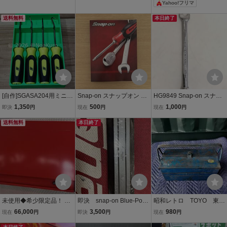
Yahoo!フリマ
ツールバッグ 検）マック
MAC 工具 箱 バック 道具
送料無料
本日終了
袋
[自作]SGASA204用ミニピ
Snap-on スナップオン 総
HG9849 Snap-on スナッ
ックツール トレー ホルダ
合カタログ 工具カタログ
プオン コンビネーション
1,350
500
1,000
即決
円
現在
円
現在
円
ー グリーン 工具 収納 キ
ハンドツール
レンチ SOEXM12 ギザ付
ャビネット スナップオン
送料無料
本日終了
工具 ハンドツール USA
Snap-on
現状品
未使用◆希少限定品！ ス
即決 snap-on Blue-Point
昭和レトロ TOYO 東洋
ナップオン【 Snap-on 】
KAMM122 マグネットツ
スチール PATENT 3段
66,000
3,500
980
現在
円
即決
円
現在
円
KMM731 工具箱 ツール
ールホルダー スナップオ
両開きツールボックス