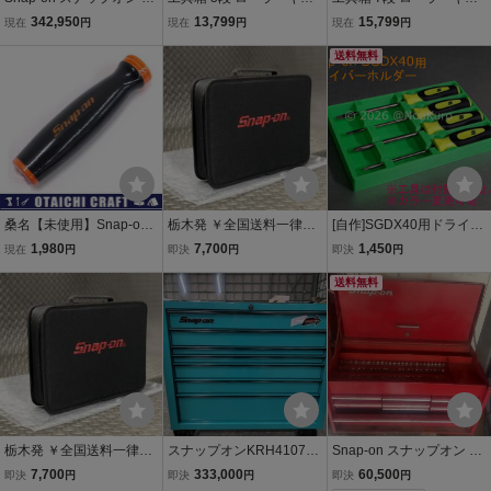
RH4210KZNH ロールキ
ビネット キャスター付き
ビネット キャスター付き
342,950
13,799
15,799
現在
円
現在
円
現在
円
ャビネット 10段 ディープ
ツールボックス ツールカ
ツールボックス ツールカ
クリアパープル 工具箱 現
ート キャビネット 工具入
ート キャビネット 工具入
送料無料
状品 管理8N0718A-Z
れ ガレージ 収納 ２色自由
れ ガレージ 収納 ２色自由
桑名【未使用】Snap-on
栃木発 ￥全国送料一律￥
[自作]SGDX40用ドライバ
(スナップオン) 1/2 交換用
スナップオン【Snap-o
ーホルダー グリーン Sna
1,980
7,700
1,450
現在
円
即決
円
即決
円
ソフトグリップハンドル
n】アタッシュケース型
p-on 工具 収納 グリーン
SH936-12 オレンジ【/D2
ツールバッグ 検）マック
キャビネット スナップオ
送料無料
0179900066411D/】
MAC 工具 箱 バック 道具
ン
袋
栃木発 ￥全国送料一律￥
スナップオンKRH4107K
Snap-on スナップオン ツ
スナップオン【Snap-o
BAT ツールキャビネット
ールボックス トップチェ
7,700
333,000
60,500
即決
円
即決
円
即決
円
n】アタッシュケース型
新品未使用 Snap-on
スト レッド 工具箱