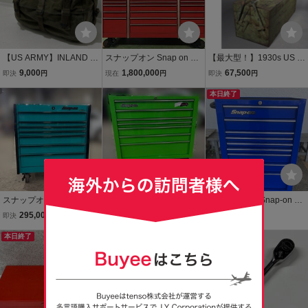
【US ARMY】INLAND M
スナップオン Snap on グ
【最大型！】1930s US ビ
FG CO INC M-1945 40年
ッズ 大型 工具箱 ツール
ンテージ Snap-on 工具箱
9,000
1,800,000
67,500
即決
円
現在
円
即決
円
代 ヴィンテージ フィール
キャビネット チェスト 上
スナップオン ハーレー ボ
ドパック ミリタリー バッ
下セット 当時物 Snap-on
バー チョッパー ガレージ
本日終了
グ ステンシル VINTAGE
引取限定
ホットロッド 店舗什器 キ
ャビネット
スナップオン 工具箱 Sna
スナップオン 工具箱 Sna
☆中古美品☆ Snap-on ス
p-on ツールボックス KR
p-on ツールボックス KR
ナップオン 工具箱 Herita
295,000
275,000
148,500
即決
円
即決
円
現在
円
L756 ティールグリーン
H4107 エクストリーム
ge シリーズ ブルー 9段 ツ
人気カラー マスターシ
本日終了
グリーン 未使用 人気
ールボックス キャビネッ
本日終了
リーズ 美品 中古
カラー！
ト KRHT4009KPCM(倉a
w