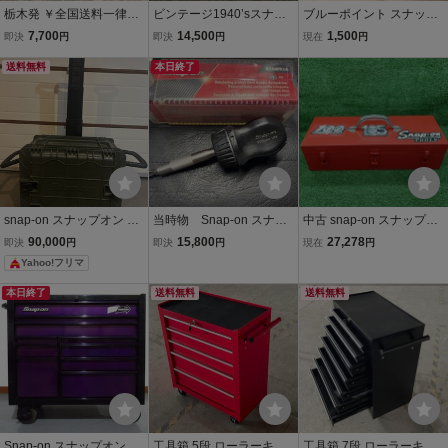
栃木発 ￥全国送料一律￥
ビンテージ1940’sスナッ
ブルーポイント スナップ
スナップオン【Snap-o
プオン メタルツールボッ
オン snap-on ツールポ
7,700
14,500
1,500
即決
円
即決
円
現在
円
n】アタッシュケース型
クス 工具箱 オールド Sna
ーチ 車載工具 工具ケ
ツールバッグ 検）マック
送料無料
p-on アメ車
本日終了
ース
MAC 工具 箱 バック 道具
袋
snap-on スナップオン ハ
当時物 Snap-on スナッ
中古 snap-on スナップオ
ードケース ツールボック
プオン SSDMR1A 旧グリ
ン 手持ち工具箱 ツールボ
90,000
15,800
27,278
即決
円
即決
円
現在
円
ス キャスター付 キャリー
ップラチェッティング ス
ックス 赤 レッド KRA250
Yahoo!フリマ
ケース 工具箱
タビ ドライバー #2
B
本日終了
送料無料
送料無料
Snap-on スナップオン K
工具箱 5段 ローラーキャ
工具箱 7段 ローラーキャ