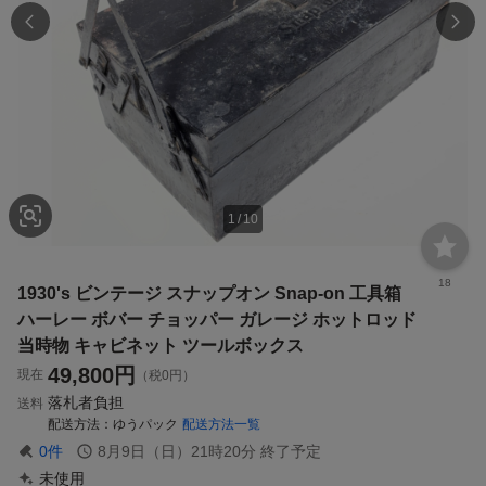
1
/
10
18
1930's ビンテージ スナップオン Snap-on 工具箱
ハーレー ボバー チョッパー ガレージ ホットロッド
当時物 キャビネット ツールボックス
49,800
円
現在
（税0円）
落札者負担
送料
配送方法
ゆうパック
配送方法一覧
0
件
8月9日（日）21時20分
終了予定
未使用