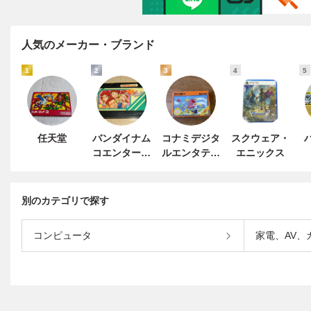
人気のメーカー・ブランド
1
2
3
4
5
任天堂
バンダイナム
コナミデジタ
スクウェア・
コエンターテ
ルエンタテイ
エニックス
インメント
ンメント
別のカテゴリで探す
コンピュータ
家電、AV、