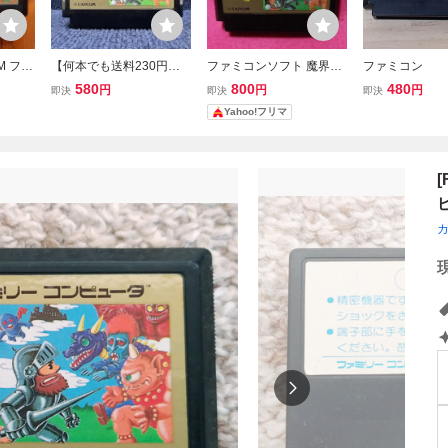
M ファ
【何本でも送料230円！
ファミコンソフト 魔界村
ファミコン
 ソフ
出品多数】魔界村 ファミ
CAPCOM 1986年
村
580
800
480
円
円
円
即決
即決
即決
コン FC ソフト 文7レ 動
動確認・端子清
Yahoo!フリマ
作確認済み