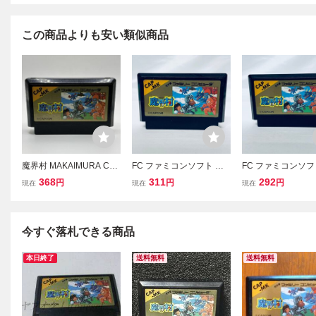
この商品よりも安い類似商品
魔界村 MAKAIMURA CAP
FC ファミコンソフト 魔
FC ファミコンソフ
COM カプコン ファミリ
界村 ソフトのみ 起動確認
界村 ソフトのみ 
368
311
292
円
円
円
現在
現在
現在
ーコンピュータ FAMILY C
済
済
OMPUTER ファミコン F
C ソフト カセット カート
リッジ
今すぐ落札できる商品
本日終了
送料無料
送料無料