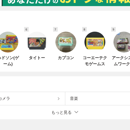
6
7
8
9
ハドソン(ゲ
タイトー
カプコン
コーエーテク
アークシ
ーム)
モゲームス
ムワーク
カメラ
音楽
もっと見る