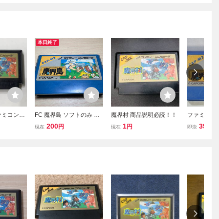
本日終了
ファミコン】
FC 魔界島 ソフトのみ 動
魔界村 商品説明必読！！
ファミコンA
トのみ
作確認済み ファミコン 任
つの島大冒
200
1
399
円
円
円
現在
現在
即決
作確認
天堂
のみ）] 動
品 レトロ
ションゲー