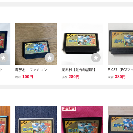
ト 魔
魔界村 ファミコン ソ
魔界村【動作確認済】８
E-037【FC/
起動確認
フト カプコン
本まで同梱可 簡易清掃
「魔界村」ソフ
100
280
380
円
円
円
現在
現在
現在
済 FC ファミコン
【起動・簡易動
済】中古・現状
ゲーム
送料無料