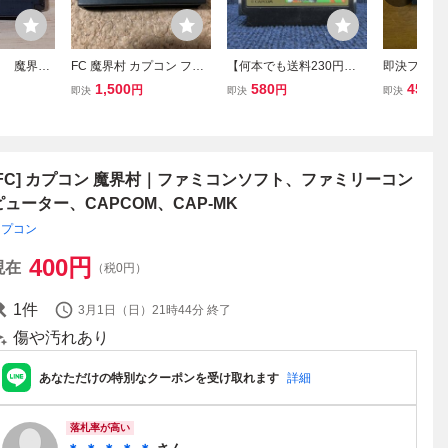
 魔界
FC 魔界村 カプコン ファ
【何本でも送料230円！
即決ファミ
 作
ミコン ファミカセ 同梱可
出品多数】魔界村 ファミ
界村
1,500
580
450
円
円
円
即決
即決
即決
掃済み
能
コン FC ソフト ⑦神2レ
動作確認済み
[FC] カプコン 魔界村｜ファミコンソフト、ファミリーコン
ピューター、CAPCOM、CAP-MK
カプコン
400
円
現在
（税0円）
1
件
3月1日（日）21時44分
終了
傷や汚れあり
あなただけの特別なクーポンを受け取れます
詳細
落札率が高い