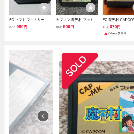
FC ソフト ファミリーコ
カプコン 魔界村 ファミリ
FC 魔界村 CAPCO
ンピュータ ソフト 魔界村
ーコンピュータ ファミコ
ミリーコンピュータ
980
500
670
円
円
円
即決
即決
即決
動作確認済み ソフトのみ
ン FC ソフト ジャンク
ト CAP-MK
Yahoo!フリマ