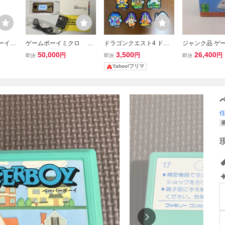
ボーイア
ゲームボーイミクロ フ
ドラゴンクエスト4 ドラ
ジャンク品 ゲー
ミコンカ
ァミコンカラー 送料無
クエ4 ゲームボーイアド
ボーイアドバンス
50,000
3,500
26,400
円
円
円
即決
即決
即決
源ケー
料
バンス GBA スーパーファ
P AGS-001 
Yahoo!フリマ
ミコン SFC フィギュア
ラー 箱・説・
キャラクターグッズ