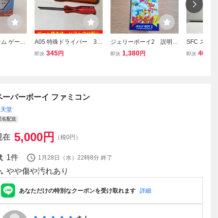
ム ゲーム
A05 特殊ドライバー 3.8
ジェリーボーイ2 説明
SFC スー
 本体 S
mm 4.5mm y字2.5mm 2本
書 スーパーファミコン
ソフト[マ
345
1,380
400
円
円
円
即決
即決
即決
ファミコンカ
セット 分解 スーパー
イ]
充電器付き
ファミコン ゲームボーイ
レトロゲーム 電池交換
修理
ペーパーボーイ ファミコン
任天堂
匿名配送
5,000
円
現在
（税0円）
1
件
1月28日（水）22時8分
終了
やや傷や汚れあり
あなただけの特別なクーポンを受け取れます
詳細