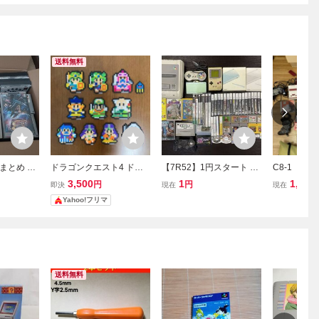
送料無料
まとめ ゲ
ドラゴンクエスト4 ドラ
【7R52】1円スタート ゲ
C8-1 【
ーパーファ
クエ4 ゲームボーイアド
ーム機 本体 ソフト まと
ク品】 Ninte
3,500
1
1,200
円
円
即決
現在
現在
テーショ
バンス GBA スーパーファ
め 60点以上 Nintendo フ
ゲームボー
Yahoo!フリマ
ミコン SFC フィギュア
ァミコン ゲームボーイ D
ーラー ス
キャラクターグッズ
S Lite 3DS PSP PS2 FC
ン ファミ
マリオ 任天堂
器 ソフト
送料無料