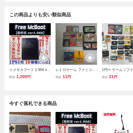
この商品よりも安い類似商品
☆メモカブート 1.966 sw
レトロゲーム ファミコン
1円〜 ゲームソフト
apmagic PS2 改造 freemc
ゲームボーイ ニンテンド
め 38点 ファミコン
1,200
11
21
円
円
円
即決
現在
現在
boot スーパー ファミコン
ー64 ゲームギア ソフト 1
パーファミコン ゲ
ゲームボーイ アドバンス
3本一式まとめ 815
ーイ GBA DS Wii
カラー メモリーカード 作
テ2 PSP 中古 動
成 fmcb
ジャンク Y161
今すぐ落札できる商品
送料無料