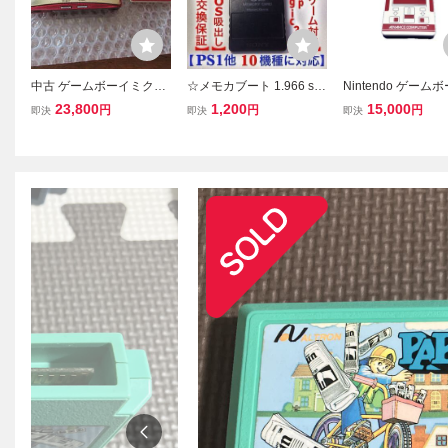
中古 ゲームボーイミクロ
☆メモカブート 1.966 sw
Nintendo ゲーム
本体 ファミコンバージョ
apmagic PS2 改造 freemc
ドバンスSP ファ
23,800
1,200
15,000
円
円
円
即決
即決
即決
ン 動作確認済 スーパーマ
boot スーパー ファミコン
ラー Cタイプ電
リオ ソフト おまけ ジャ
ゲームボーイ アドバンス
ブル付き
ンク ／ 即決 ファミコン
カラー メモリーカード 作
カラー GBA
成 fmcb