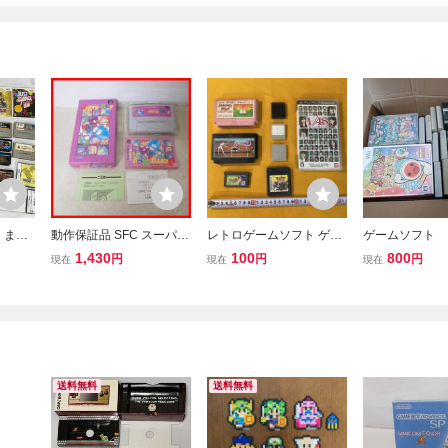
 まと
動作保証品 SFC スーパー
レトロゲームソフト ゲー
ゲームソフト 
 スー
ファミコン Jerry Boy ジ
ムキューブメモリーカー
ームボーイ ス
1,430
100
800
円
円
円
現在
現在
現在
ームボ
ェリーボーイ epic エピッ
ド まとめ ファミコ
ミコン プレス
 プレス
ク 箱説ハガキ付【10
ン ゲームボーイアドバ
ン
作未確認
ンス PSP バイナリィラン
ド ファミリーテニス
送料無料
送料無料