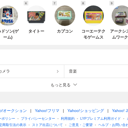
6
7
8
9
ハドソン(ゲ
タイトー
カプコン
コーエーテク
アークシ
ーム)
モゲームス
ムワーク
カメラ
音楽
もっと見る
oo!オークション
Yahoo!フリマ
Yahoo!ショッピング
Yahoo! 
ーポリシー
プライバシーセンター
利用規約
LYPプレミアム利用ガイド
定商取引法の表示
ストア出店について
ご意見・ご要望
ヘルプ・お問い合