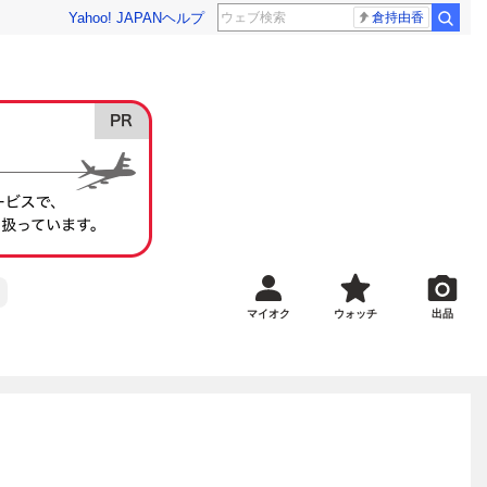
Yahoo! JAPAN
ヘルプ
倉持由香
マイオク
ウォッチ
出品