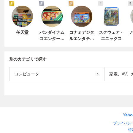
1
2
3
4
5
任天堂
バンダイナム
コナミデジタ
スクウェア・
コエンターテ
ルエンタテイ
エニックス
インメント
ンメント
別のカテゴリで探す
コンピュータ
家電、AV、
Yah
プライバシ
特