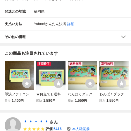
発送元の地域
福岡県
支払い方法
Yahoo!かんたん決済
詳細
その他の情報
この商品も注目されています
本日終了
送料無料
送料無料
即決ファミコンソ
★何点でも送料１
わんぱくダック夢
わんぱくダック夢
フト わんぱくダッ
８５円★ わんぱく
冒険 DUCKTALES
冒険 DUCKTALES
1,400
1,580
1,550
1,550
即決
円
即決
円
現在
円
現在
円
ク夢冒険 CAPCO
ダック夢冒険 ファ
ファミコン FC 41
ファミコン FC 66
M
ミコン チ34レ即
5
発送 FC ソフト 動
作確認済み
＊ ＊ ＊ ＊ ＊
さん
評価
5416
本人確認前