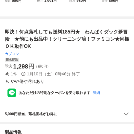
550
1,001
980
800
現在
円
現在
円
現在
円
即決
円
ト ゲーム わん
ック夢冒険 DUCK
売★多数出品中★
ク
ぱく ダック夢冒
TALES 3cm
険 DUCKTALES
当時物 任天
堂 ディズニー
即決！何点落札しても送料185円★ わんぱくダック夢冒
中古品 153588
険 ★他にも出品中！クリーニング済！ファミコン★同梱
ＯＫ動作OK
カプコン
匿名配送
1,298
円
即決
（税0円）
1
件
1月10日（土）0時46分
終了
やや傷や汚れあり
あなただけの特別なクーポンを受け取れます
詳細
5,000円相当、落札価格がお得に
製品情報