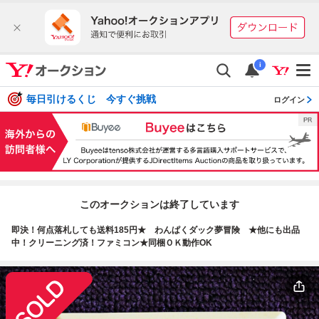
i
毎日引けるくじ 今すぐ挑戦
ログイン
このオークションは終了しています
即決！何点落札しても送料185円★ わんぱくダック夢冒険 ★他にも出品
中！クリーニング済！ファミコン★同梱ＯＫ動作OK