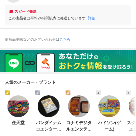
スピード発送
この出品者は平均24時間以内に発送しています
詳細
※商品削除などのお問い合わせは
こちら
人気のメーカー・ブランド
1
2
3
4
5
任天堂
バンダイナム
コナミデジタ
ハドソン(ゲ
スク
コエンターテ
ルエンタテイ
ーム)
エ
インメント
ンメント