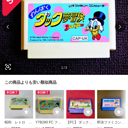
1
/
3
この商品よりも安い類似商品
本日終了
本日終了
昭和 レトロ フ
Y7B280 FC ファ
【FC】 ダックハ
即決ファミコンソ
ァミコン カセッ
ミコン わんぱくダ
ント 同梱可能★即
フト ドナルドダッ