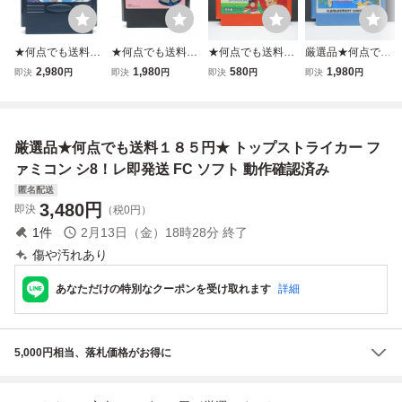
★何点でも送料１
★何点でも送料１
★何点でも送料１
厳選品★何点でも
８５円★ トップス
８５円★ ファミコ
８５円★ キャプテ
送料１８５円★
2,980
1,980
580
1,980
即決
円
即決
円
即決
円
即決
円
トライカー ファミ
ントップマネジメ
ン翼2 スーパース
ザ・トライアスロ
コン ツ14レ即発
ント ファミコン
トライカー ファミ
ン ファミコン シ2
送 FC ソフト 動作
ツ27レ即発送 FC
コン ツ15レ即発
0！レ即発送 FC
確認済み
ソフト 動作確認済
送 FC ソフト 動作
ソフト 動作確認済
厳選品★何点でも送料１８５円★ トップストライカー フ
み
確認済み
み
ァミコン シ8！レ即発送 FC ソフト 動作確認済み
匿名配送
3,480
円
即決
（税0円）
1
件
2月13日（金）18時28分
終了
傷や汚れあり
あなただけの特別なクーポンを受け取れます
詳細
5,000円相当、落札価格がお得に