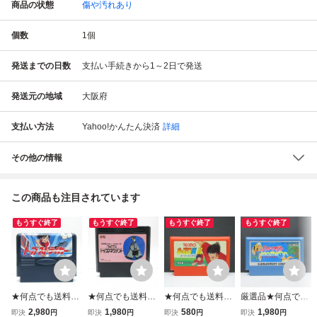
商品の状態
傷や汚れあり
個数
1
個
発送までの日数
支払い手続きから1～2日で発送
発送元の地域
大阪府
支払い方法
Yahoo!かんたん決済
詳細
その他の情報
この商品も注目されています
もうすぐ終了
もうすぐ終了
もうすぐ終了
もうすぐ終了
★何点でも送料１
★何点でも送料１
★何点でも送料１
厳選品★何点でも
８５円★ トップス
８５円★ ファミコ
８５円★ キャプテ
送料１８５円★
2,980
1,980
580
1,980
即決
円
即決
円
即決
円
即決
円