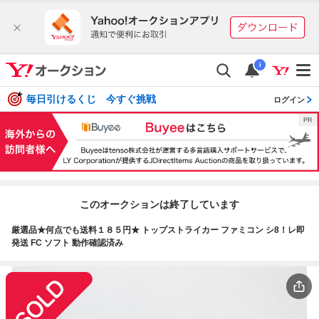
i
毎日引けるくじ 今すぐ挑戦
ログイン
このオークションは終了しています
厳選品★何点でも送料１８５円★ トップストライカー ファミコン シ8！レ即
発送 FC ソフト 動作確認済み