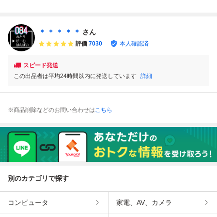
トライカー ファミ
ントップマネジメ
ン翼2 スーパース
ザ・トライアスロ
コン ツ14レ即発
ント ファミコン
トライカー ファミ
ン ファミコン シ2
送 FC ソフト 動作
ツ27レ即発送 FC
コン ツ15レ即発
0！レ即発送 FC
確認済み
ソフト 動作確認済
送 FC ソフト 動作
ソフト 動作確認済
＊ ＊ ＊ ＊ ＊
さん
み
確認済み
み
評価
7030
本人確認済
スピード発送
この出品者は平均24時間以内に発送しています
詳細
※商品削除などのお問い合わせは
こちら
別のカテゴリで探す
コンピュータ
家電、AV、カメラ