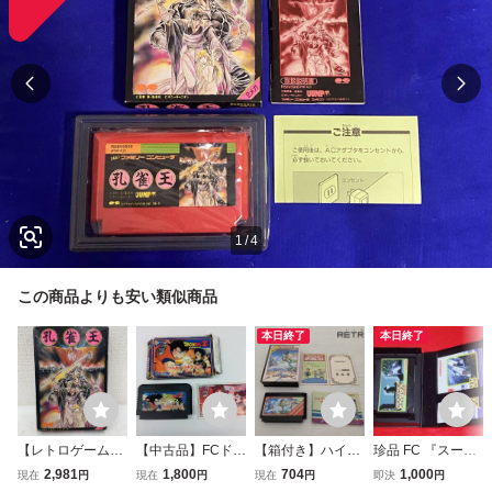
1
/
4
この商品よりも安い類似商品
本日終了
本日終了
【レトロゲーム】
【中古品】FCドラ
【箱付き】ハイド
珍品 FC 『スーパ
【FC】孔雀王 箱
ゴンボールZ 強
ライド3 ファミコ
ーゼビウス 黒カセ
2,981
1,800
704
1,000
現在
円
現在
円
現在
円
即決
円
説付 ニンテンドー
襲！サイヤ人
ン FC
ット版』 箱・説