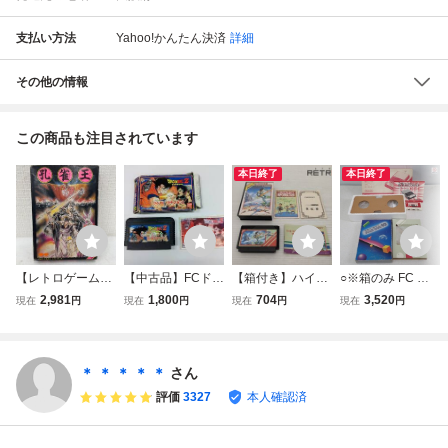
支払い方法
Yahoo!かんたん決済
詳細
その他の情報
この商品も注目されています
本日終了
本日終了
【レトロゲーム】
【中古品】FCドラ
【箱付き】ハイド
○※箱のみ FC フ
【FC】孔雀王 箱
ゴンボールZ 強
ライド3 ファミコ
ァミコン ファミリ
2,981
1,800
704
3,520
現在
円
現在
円
現在
円
現在
円
説付 ニンテンドー
襲！サイヤ人
ン FC
ーベーシック専用
任天堂 Nintendo
箱・説明書・ソフ
データレコーダ/フ
ソフト 0724
トあり 箱に難あ
ァミリーベーシッ
り
クV3 外箱 2点セッ
＊ ＊ ＊ ＊ ＊
さん
ト 任天堂 Nintend
評価
3327
本人確認済
o【20