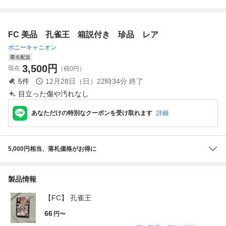
任天堂 Nintendo
箱・説明書・ソフ
付 ※中身・ラベル
ソフト 0724
トあり 箱に難あ
交換
り
FC 美品 孔雀王 箱説付き 珍品 レア
ポニーキャニオン
匿名配送
3,500
円
現在
（税0円）
5
件
12月28日（日）22時34分
終了
目立った傷や汚れなし
あなただけの特別なクーポンを受け取れます
詳細
5,000円相当、落札価格がお得に
製品情報
【FC】 孔雀王
66
円〜