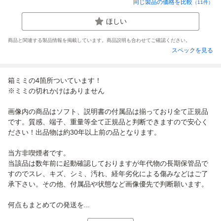
同じ製品の価格を比較
（
11
件）
ほしい
商品と関連する製品情報を掲載しています。商品説明も合わせてご確認ください。
スペックを見る
箱ミミの4箇所ついています！
※ミミの切れかけはありません
画像内の商品はソフト、説明書の付属品は揃っており全て正規品
です。質感、端子、重量等全て正規品と判断できますので安心く
ださい！出品物は約30年以上前の品となります。
当方非喫煙者です。
当該品は数年前に起動確認しておりますが年代物の長期保管品で
すのでスレ、キズ、シミ、汚れ、経年劣化による傷みなどはご了
承下さい。その他、付属品や状態など画像優先で判断願います。
何点もまとめての発送を...