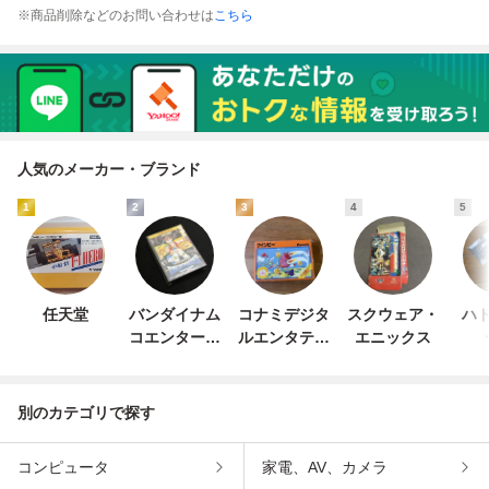
※商品削除などのお問い合わせは
こちら
人気のメーカー・ブランド
1
2
3
4
5
任天堂
バンダイナム
コナミデジタ
スクウェア・
ハド
コエンターテ
ルエンタテイ
エニックス
インメント
ンメント
別のカテゴリで探す
コンピュータ
家電、AV、カメラ