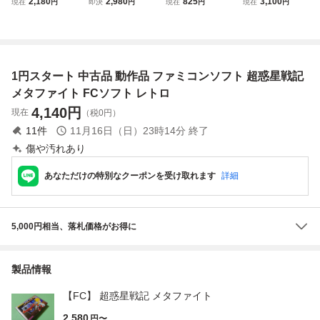
2,180
2,980
825
3,100
現在
円
即決
円
現在
円
現在
円
アスの戦い ファミ
記 メタファイト M
ミコン FC
ク夢冒険 DUCK
コンソフト レトロ
ETAFIGHT ファミ
TALES 外箱あり
ゲーム タカラ 当
コン チ21レ即発
時物 (08068米
送 FC ソフト 動作
確認済み
1円スタート 中古品 動作品 ファミコンソフト 超惑星戦記
メタファイト FCソフト レトロ
4,140
円
現在
（税0円）
11
件
11月16日（日）23時14分
終了
傷や汚れあり
あなただけの特別なクーポンを受け取れます
詳細
5,000円相当、落札価格がお得に
製品情報
【FC】 超惑星戦記 メタファイト
2,580
円〜