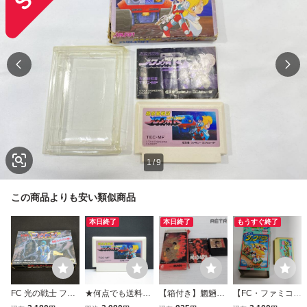
1
/
9
この商品よりも安い類似商品
本日終了
本日終了
もうすぐ終了
FC 光の戦士 フォ
★何点でも送料１
【箱付き】魍魎戦
【FC・ファミコ
トン 惑星ゾルディ
８５円★ 超惑星戦
記MADARA ファ
ン】 わんぱくダッ