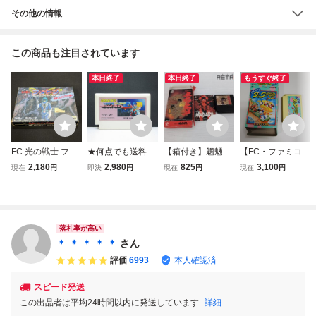
その他の情報
この商品も注目されています
本日終了
本日終了
もうすぐ終了
FC 光の戦士 フォ
★何点でも送料１
【箱付き】魍魎戦
【FC・ファミコ
トン 惑星ゾルディ
８５円★ 超惑星戦
記MADARA ファ
ン】 わんぱくダッ
2,180
2,980
825
3,100
現在
円
即決
円
現在
円
現在
円
アスの戦い ファミ
記 メタファイト M
ミコン FC
ク夢冒険 DUCK
コンソフト レトロ
ETAFIGHT ファミ
TALES 外箱あり
ゲーム タカラ 当
コン チ21レ即発
時物 (08068米
送 FC ソフト 動作
確認済み
落札率が高い
＊ ＊ ＊ ＊ ＊
さん
評価
6993
本人確認済
スピード発送
この出品者は平均24時間以内に発送しています
詳細