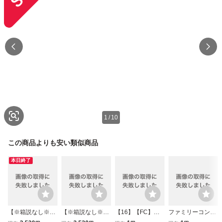
1
/
10
この商品よりも安い類似商品
本日終了
【※箱説なし※】
【※箱説なし※】
【16】【FC】フ
ファミリーコンピ
亀の恩返し
亀の恩返し
ァミコンソフト 5
ューター 忍者じゃ