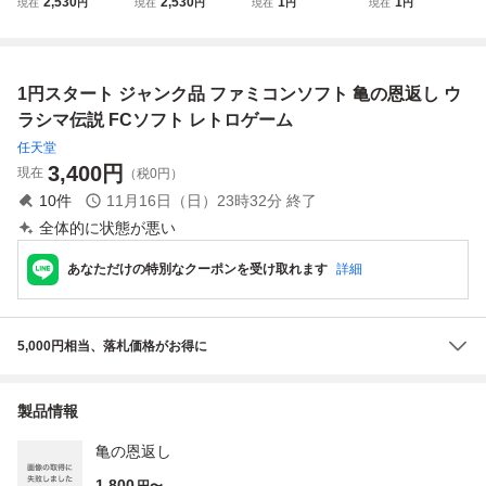
2,530
2,530
1
1
現在
円
現在
円
現在
円
現在
円
本 まとめセット
じゃ丸 他 ４点
ワルキューレの冒
ファミコン レトロ
険 DB3 究極ハリ
ゲーム 汚れあり
キリスタジアム Z
ファミコンソフト
1円スタート ジャンク品 ファミコンソフト 亀の恩返し ウ
ガンダム エキサイ
ファミリースタジ
トバイク
アム ファミスタ
ラシマ伝説 FCソフト レトロゲーム
任天堂
3,400
円
現在
（税0円）
10
件
11月16日（日）23時32分
終了
全体的に状態が悪い
あなただけの特別なクーポンを受け取れます
詳細
5,000円相当、落札価格がお得に
製品情報
亀の恩返し
1,800
円〜