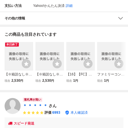
支払い方法
Yahoo!かんたん決済
詳細
その他の情報
この商品も注目されています
本日終了
【※箱説なし※】
【※箱説なし※】
【16】【FC】フ
ファミリーコンピ
亀の恩返し
亀の恩返し
ァミコンソフト 5
ューター 忍者じゃ
2,530
2,530
1
1
現在
円
現在
円
現在
円
現在
円
本 まとめセット
じゃ丸 他 ４点
ワルキューレの冒
ファミコン レトロ
険 DB3 究極ハリ
ゲーム 汚れあり
キリスタジアム Z
ファミコンソフト
落札率が高い
ガンダム エキサイ
ファミリースタジ
＊ ＊ ＊ ＊ ＊
さん
トバイク
アム ファミスタ
評価
6993
本人確認済
スピード発送