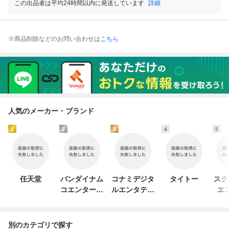
この出品者は平均24時間以内に発送しています
詳細
※商品削除などのお問い合わせは
こちら
人気のメーカー・ブランド
1
2
3
4
5
任天堂
バンダイナム
コナミデジタ
タイトー
スク
コエンターテ
ルエンタテイ
エ
インメント
ンメント
別のカテゴリで探す