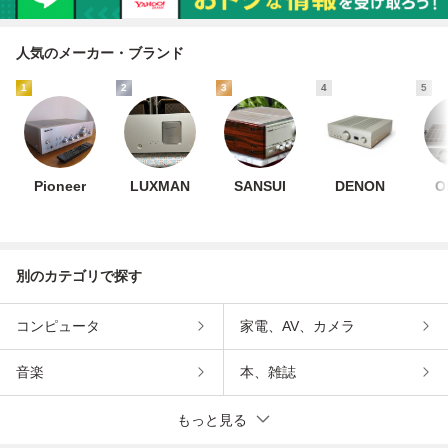
人気のメーカー・ブランド
1
2
3
4
5
Pioneer
LUXMAN
SANSUI
DENON
O
別のカテゴリで探す
コンピュータ
家電、AV、カメラ
音楽
本、雑誌
もっと見る