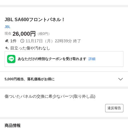
(米国/ロサンゼル
00回路 SA600パ
板 JBL SG520/SA
ontrol1 Xtreme Co
ス発)
ワー部回路 反転
600（プリ部）世
ntrol3 Pro 用 オリ
増幅回路のコピー
界の名器に挑戦と
ジナル クロスエッ
JBL SA600フロントパネル！
基板
同一配列基板 基板
ジ ブラック 2枚1
のみ
組！
JBL
26,000
円
現在
（税0円）
1
件
11月17日（月）22時39分
終了
目立った傷や汚れなし
あなただけの特別なクーポンを受け取れます
詳細
5,000円相当、落札価格がお得に
傷ついたパネルの交換に希少なパーツ(取り外し品)
違反報告
商品情報