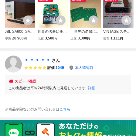
JBL SA600, SA66
世界の名器に挑
世界の名器に挑
VINTAGE ステレ
0 フロントパネル
戦 JBL・T型サー
戦 名器を自作 自
オ リメインアンプ
20,900
3,500
3,300
1,111
即決
円
現在
円
現在
円
現在
円
エッジカバー ペア
キット 名器 SE4
作用プリアンプ基
SA-600 MONARC
(米国/ロサンゼル
00回路 SA600パ
板 JBL SG520/SA
H JAPAN GRANS
ス発)
ワー部回路 反転
600（プリ部）世
ONIC 60s 70s ソ
増幅回路のコピー
界の名器に挑戦と
リッドステート ト
＊ ＊ ＊ ＊ ＊
さん
基板
同一配列基板 基板
ランジスタ オーデ
評価
1049
本人確認前
のみ
ィオ 現状渡し 音
出しOK
スピード発送
この出品者は平均24時間以内に発送しています
詳細
※商品削除などのお問い合わせは
こちら