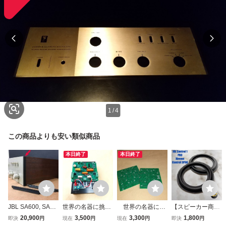
1
/
4
この商品よりも安い類似商品
本日終了
本日終了
JBL SA600, SA66
世界の名器に挑
世界の名器に挑
【スピーカー商
0 フロントパネル
戦 JBL・T型サー
戦 名器を自作 自
店！】 JBL Contro
20,900
3,500
3,300
1,800
即決
円
現在
円
現在
円
即決
円
エッジカバー ペア
キット 名器 SE4
作用プリアンプ基
l1 Control1 Pro C