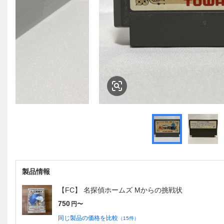
製品情報
【FC】 名探偵ホームズ Mからの挑戦状
750
円〜
同じ製品の価格を比較
（
15
件）