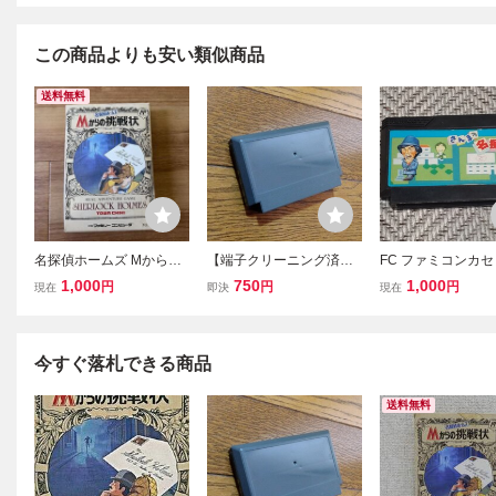
この商品よりも安い類似商品
送料無料
名探偵ホームズ Mからの
【端子クリーニング済
FC ファミコンカ
挑戦状 ファミコンソフト
み】FC 名探偵ホームズ
さんまの名探偵 ソ
1,000
750
1,000
円
円
円
現在
即決
現在
トーワチキ
Mからの挑戦状 ファミ
コンソフト
今すぐ落札できる商品
送料無料