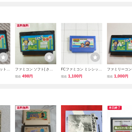
送料無料
セット
ファミコン ソフト[ さん
FCファミコン ミシシッピ
ファミリーコン
フト
まの名探偵 ]ナムコ 起動
ー殺人事件 定形外送料無
タ ゲームソフ
498
1,100
1,000
円
円
円
現在
現在
現在
実験済 カセットのみ 送料
料
まの名探偵 美
無料
未確認
送料無料
本日終了