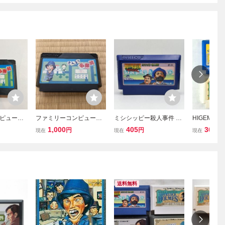
ピュー
ファミリーコンピュー
ミシシッピー殺人事件 19
HIGEMARU
ト さん
タ ソフト さんまの名
86 JARECO ジャレコ Nin
MZ & SHE
1,000
405
300
円
円
円
現在
現在
現在
品 動作
探偵 '3'20
tendo 任天堂 ファミリー
ES 伯爵令
コンピュータ ファミコン
C-SH まとめ 
FC ソフト カセット カー
C ファミコ
トリッジ
コンピュータ 
2
送料無料