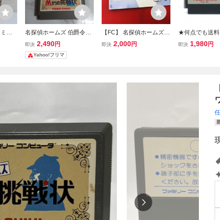
ァミコ
名探偵ホームズ 伯爵令嬢
【FC】 名探偵ホームズ M
★何点でも送料
ームズ
誘拐事件 Mからの挑戦状
からの挑戦状 説明書 同梱
★ 名探偵ホーム
2,490
2,000
1,980
円
円
円
即決
即決
即決
ャーロ
ファミコンソフト セット
可能★即売★多数出品中
ンドン殺人事件
Yahoo!フリマ
ット
ン ツ19レ即発送
ト 動作確認済