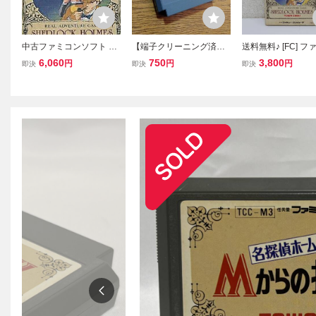
中古ファミコンソフト 名
【端子クリーニング済
送料無料♪ [FC] フ
探偵ホームズ Mからの挑
み】FC 名探偵ホームズ
ンソフト 名探偵ホ
6,060
750
3,800
円
円
円
即決
即決
即決
戦状
Mからの挑戦状 ファミ
Mからの挑戦状 シ
コンソフト
ック ホームズ カセ