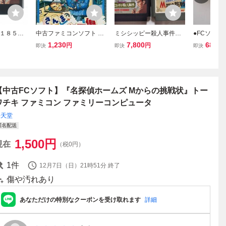
１８５円
中古ファミコンソフト さ
ミシシッピー殺人事件
●FCソフ
ズ 霧のロ
んまの名探偵
シャーロックホームズ
ーロックホ
1,230
7,800
680
円
円
円
即決
即決
即決
 ファミコ
伯爵令嬢誘拐事
嬢誘拐事件
 FC ソフ
件 霧のロンドン殺人事
ー殺人事件
み
件 Mからの挑戦状 4作
認済
まとめて FC
【中古FCソフト】『名探偵ホームズ Mからの挑戦状』トー
ワチキ ファミコン ファミリーコンピュータ
任天堂
匿名配送
1,500
円
現在
（税0円）
1
件
12月7日（日）21時51分
終了
傷や汚れあり
あなただけの特別なクーポンを受け取れます
詳細