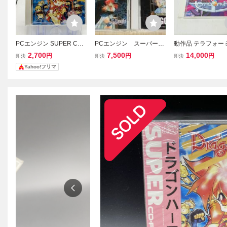
PCエンジン SUPER CD-
PCエンジン スーパーC
動作品 テラフォー
ROM2 ドラゴンハーフ Dr
D-ROM2 ドラゴンナイ
グ スーパーCD-R
2,700
7,500
14,000
円
円
円
即決
即決
即決
agon Half
トⅡ&Ⅲ 2枚セット NEC
２ PCエンジン 
Yahoo!フリマ
アベニュー エルフ
無料