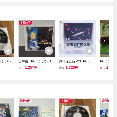
本日終了
Cエンジン
当時物 PCエンジン SU
動作保証品 PCE PCエン
PCエンジ
 CD-RO
PER CD-ROM2 スーパー
ジン CD-ROM2 Huカード
D-ROM2
1,257
1,320
2,500
円
円
現在
現在
即決
 Knight
シュヴァルツシルト2工画
スーパーシステムカード
ル麻雀PⅣ
ム 説明書な
堂スタジオ ゲーム
SUPER SYSTEM CARD
グザット
Ver.3.0 箱説付【PP
送料無料
本日終了
送料無料