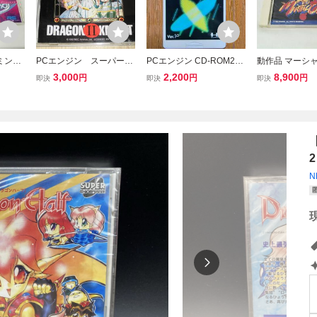
ミン
PCエンジン スーパーC
PCエンジン CD-ROM2
動作品 マーシ
OM
D-ROM2 ドラゴンナイ
用 システムカード Ver1.
ピオン PCエン
3,000
2,200
8,900
円
円
円
即決
即決
即決
全国送料
トⅡ NECアベニュー
0
パーCD-ROM
エルフ
料無料
2
N