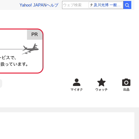
Yahoo! JAPAN
ヘルプ
及川光博 一般女性
マイオク
ウォッチ
出品