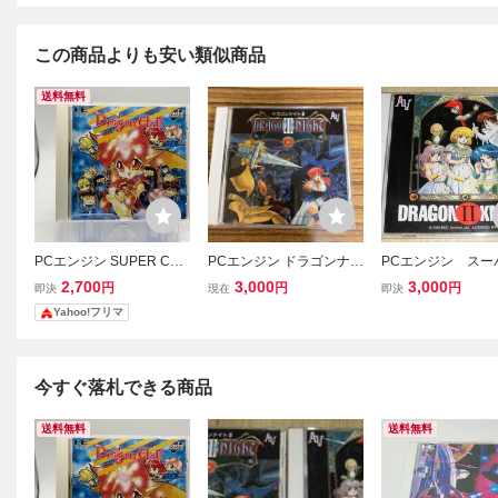
この商品よりも安い類似商品
送料無料
PCエンジン SUPER CD-
PCエンジン ドラゴンナイ
PCエンジン スー
ROM2 ドラゴンハーフ Dr
トIII SUPER CD-ROM2
D-ROM2 ドラゴ
2,700
3,000
3,000
円
円
円
即決
現在
即決
agon Half
ソフト
トⅡ NECアベ
Yahoo!フリマ
エルフ
今すぐ落札できる商品
送料無料
送料無料