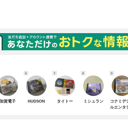
6
7
8
9
加賀電子
HUDSON
タイトー
ミシュラン
コナミデ
ルエンタ
ンメン