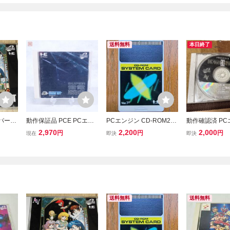
送料無料
本日終了
パーC
動作保証品 PCE PCエン
PCエンジン CD-ROM2
動作確認済 P
ンナイ
ジン SUPER CD-ROM2
用 システムカード Ver1.
ドラゴンナイト3
2,970
2,200
2,000
円
円
円
現在
即決
即決
ニュー
スーパー雷電 SUPER RAI
0
M2 PCE Dragon
DEN 箱説付【PP
Ⅲ CD ロムロ
し
送料無料
送料無料