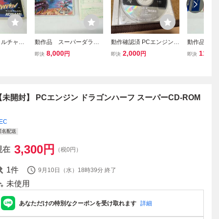
ャルチャン
動作品 スーパーダライ
動作確認済 PCエンジン
動作品 ジム
ジン スー
アスII Super DariusII はが
ドラゴンナイト3 CD-RO
エンジン ス
8,000
2,000
11,00
円
円
即決
即決
即決
２ 全国送
き付き スーパーCD-RO
M2 PCE Dragon Knight
M２ ジムパワ
M２ PCエンジン 全国送
Ⅲ CD ロムロム 説明書な
ER 帯付き
料無料
し
【未開封】 PCエンジン ドラゴンハーフ スーパーCD-ROM
EC
匿名配送
3,300
円
現在
（税0円）
1
件
9月10日（水）18時39分
終了
未使用
あなただけの特別なクーポンを受け取れます
詳細