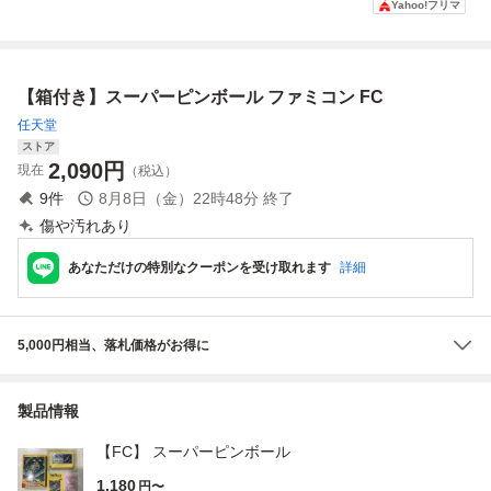
Yahoo!フリマ
ーパーマリオブラ
フト 箱付き【送料
コン ツ17レ即発
動確認済み】カセ
ザーズ2 / ピンボー
無料】AAL0624/
送 FC ソフト 動作
ット ソフト 昭和
ル
小5620/0801
確認済み
レトロ
【箱付き】スーパーピンボール ファミコン FC
任天堂
ストア
2,090
円
現在
（税込）
9
件
8月8日（金）22時48分
終了
傷や汚れあり
あなただけの特別なクーポンを受け取れます
詳細
5,000円相当、落札価格がお得に
製品情報
【FC】 スーパーピンボール
1,180
円〜