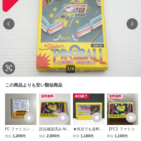
1
/
4
この商品よりも安い類似商品
送料無料
本日終了
送料無料
FC ファミコン デ
読込確認済み Nint
★何点でも送料１
【FC】ファミコン
ィスクシステム デ
endo ファミコン
８５円★ スーパー
ピンボール 【箱付
1,200
2,000
1,180
1,100
現在
円
現在
円
即決
円
即決
円
ィスクカード / ス
FC ピンボール ソ
ピンボール ファミ
き/説明書付き/起