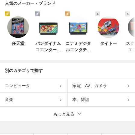
人気のメーカー・ブランド
1
2
3
4
5
任天堂
バンダイナム
コナミデジタ
タイトー
スク
コエンターテ
ルエンタテイ
エ
インメント
ンメント
別のカテゴリで探す
コンピュータ
家電、AV、カメラ
音楽
本、雑誌
もっと見る