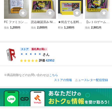
FC ファミコン デ
読込確認済み Nint
★何点でも送料１
【レトロゲーム】
ィスクシステム デ
endo ファミコン
８５円★ スーパー
【FC】ファミコン
1,200
2,000
1,180
2,981
現在
円
現在
円
即決
円
現在
円
ィスクカード / ス
FC ピンボール ソ
ピンボール ファミ
ピンボール 箱説明
ーパーマリオブラ
フト 箱付き【送料
コン ツ17レ即発
書付き Nintendo
ザーズ2 / ピンボー
無料】AAL0624/
送 FC ソフト 動作
任天堂 ニンテンド
ル
小5620/0801
確認済み
ー 0709
ストア
落札率が高い
＊ ＊ ＊ ＊ ＊
さん
評価
42952
※商品削除などのお問い合わせは
こちら
ストアの情報
ニュースレター配信登録