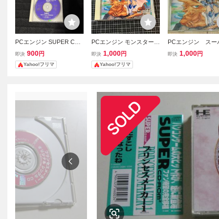
PCエンジン SUPER CD-
PCエンジン モンスターメ
PCエンジン スー
ROM2 モンスターメーカ
ーカー 闇の竜騎士 PCE C
D-ROM2 モンス
900
1,000
1,000
円
円
円
即決
即決
即決
ー 闇の竜騎士
D-ROM2
ーカー 闇の竜騎士
Yahoo!フリマ
Yahoo!フリマ
アベニュー