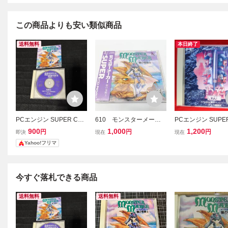
この商品よりも安い類似商品
送料無料
本日終了
PCエンジン SUPER CD-
610 モンスターメーカ
PCエンジン SUPER
ROM2 モンスターメーカ
ー 闇の竜騎士 NAPR-10
ROM2 1552 天下
900
1,000
1,200
円
円
円
即決
現在
現在
ー 闇の竜騎士
26 NECアベニュー PC
Yahoo!フリマ
エンジン SUPER CD-RO
M2 ソフト
今すぐ落札できる商品
送料無料
送料無料