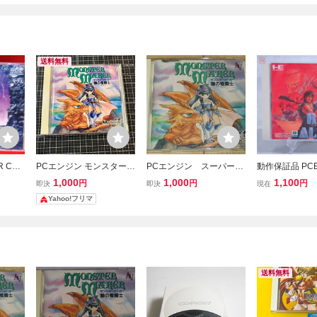
送料無料
 CD-
PCエンジン モンスターメ
PCエンジン スーパーC
動作保証品 PCE
大乱
ーカー 闇の竜騎士 PCE C
D-ROM2 モンスターメ
ジン CD-ROM
1,000
1,000
1,100
円
円
円
即決
即決
現在
D-ROM2
ーカー 闇の竜騎士 NEC
ラート RED AL
Yahoo!フリマ
アベニュー
ハガキ付【PP
送料無料