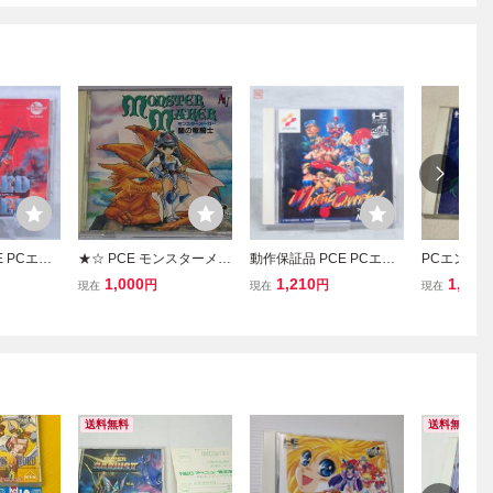
 PCエン
★☆ PCE モンスターメー
動作保証品 PCE PCエン
PCエンジン 
2 レッドア
カー 闇の竜騎士 PCエン
ジン SUPER CD-ROM2
る星やつら ST
1,000
1,210
1,400
円
円
現在
現在
現在
ERT 箱説
ジン SUPER CD-ROM2
マーシャル チャンピオン
OU
MONSTER MAKER ☆★
箱説付【PP
送料無料
送料無料