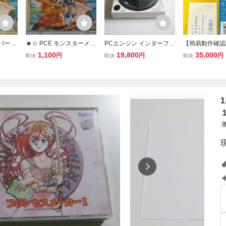
パーC
★☆ PCE モンスターメー
PCエンジン インターフェ
【簡易動作確認
ターメ
カー 闇の竜騎士 PCエン
イス CD ROM2 ギア交換
経年保管品】P
1,100
19,800
35,000
円
円
円
即決
即決
即決
 NEC
ジン SUPER CD-ROM2
コンデンサ交換
PC Engine HE
MONSTER MAKER ☆★
ト RUPER CD
ージャン・ソー
セス・クエスト