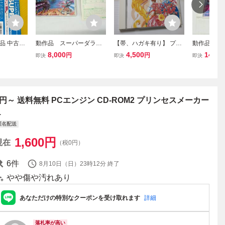
品 中古品
動作品 スーパーダライ
【帯、ハガキ有り】 プリ
動作品 テ
Cエンジン
アスII Super DariusII はが
ンセス ミネルバ PCエン
グ スーパー
8,000
4,500
14,00
円
円
即決
即決
即決
syste ソフ
き付き スーパーCD-RO
ジン SUPER CD-ROM2 P
２ PCエン
-ROM2 マ
M２ PCエンジン 全国送
rincess Minerva
無料
ド プリン
料無料
外伝
1円～ 送料無料 PCエンジン CD-ROM2 プリンセスメーカー
１
匿名配送
1,600
円
現在
（税0円）
6
件
8月10日（日）23時12分
終了
やや傷や汚れあり
あなただけの特別なクーポンを受け取れます
詳細
落札率が高い