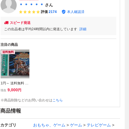
＊ ＊ ＊ ＊ ＊
さん
評価
2174
本人確認済
スピード発送
この出品者は平均24時間以内に発送しています
詳細
注目の商品
送料無料
1円～ 送料無料 P
Cエンジン CD-RO
9,000
円
現在
M2 ラストハルマ
ゲドン
※商品削除などのお問い合わせは
こちら
商品情報
カテゴリ
おもちゃ、ゲーム
ゲーム
テレビゲーム