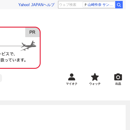
Yahoo! JAPAN
ヘルプ
山崎怜奈 サンジャポ
マイオク
ウォッチ
出品
き