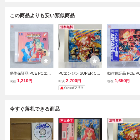
この商品よりも安い類似商品
送料無料
動作保証品 PCE PCエン
PCエンジン SUPER CD-
動作保証品 PCE P
ジン ARCADE CD-ROM2
ROM2 ドラゴンハーフ Dr
ジン ARCADE CD
1,210
2,700
1,650
円
円
円
現在
即決
現在
餓狼伝説 スペシャル SPE
agon Half
ストライダー飛竜 
Yahoo!フリマ
CIAL 箱説帯ハガキ付【P
ハガキ付【10
P
今すぐ落札できる商品
本日終了
送料無料