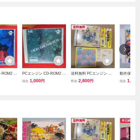
送料無料
-ROM2 マ
PCエンジン CD-ROM2 ハ
送料無料 PCエンジン と
動作保証品 
スターズ
イグレネーダー HIGH GR
きめきメモリアル 帯 ハガ
ジン SUPER
1,000
2,800
1,100
円
円
現在
即決
現在
ters
ENADIER 日本テレネッ
キ カレンダー付 PCE HE
ボンバーマ
ト
System CD・ROM2 PC E
ンバー 箱
ngine SCD Super CDRO
【10
M の落札情報
送料無料
本日終了