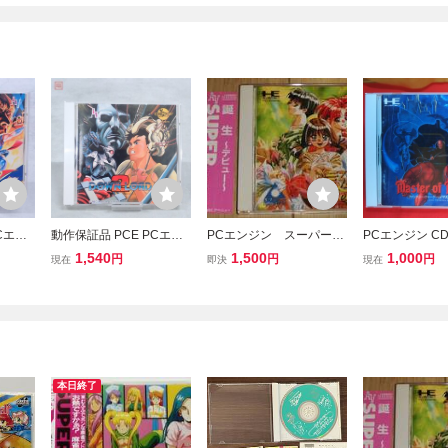
Cエン
動作保証品 PCE PCエン
PCエンジン スーパーC
PCエンジン CD
-ROM2
ジン CD-ROM2 ダウンロ
D-ROM2 誕生 ～デビュ
スターオブモン
1,540
1,500
1,000
円
円
円
現在
即決
現在
箱説帯
ード2 DOWNLOAD 2 箱
ー～(帯・チラシ・ハガキ
Master of Mons
説帯ハガキ付【10
付き) NECアベニュー
本日終了