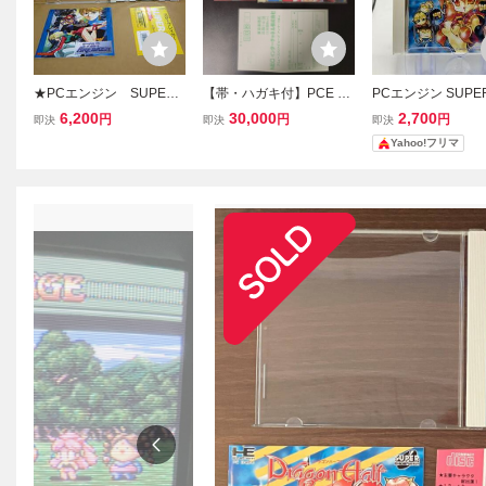
★PCエンジン SUPER
【帯・ハガキ付】PCE P
PCエンジン SUPER
CD-ROM2 スターブレ
Cエンジン デ・ジャ DE・
ROM2 ドラゴンハー
6,200
30,000
2,700
円
円
円
即決
即決
即決
イカー 帯・ケース・説
JA SUPER CD-ROM2 NE
agon Half
Yahoo!フリマ
明書付 PCE★
Cインターチャネル