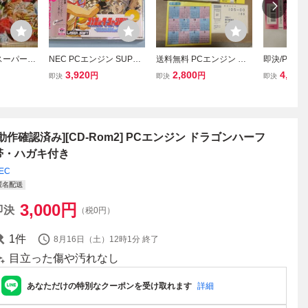
スーパーC
NEC PCエンジン SUPER
送料無料 PCエンジン と
即決/PCエン
生 ～デビュ
CD-ROM2 コズミック
きめきメモリアル 帯 ハガ
CD-ROM
3,920
2,800
4,800
円
円
即決
即決
即決
シ・ハガキ
ファンタジー3 冒険少年
キ カレンダー付 PCE HE
ル麻雀PⅡ
ベニュー
レイ 帯 ハガキ付き
System CD・ROM2 PC E
帯、ハガキ
ngine SCD Super CDRO
M の落札情報
[動作確認済み][CD-Rom2] PCエンジン ドラゴンハーフ
帯・ハガキ付き
EC
匿名配送
3,000
円
即決
（税0円）
1
件
8月16日（土）12時1分
終了
目立った傷や汚れなし
あなただけの特別なクーポンを受け取れます
詳細