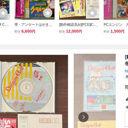
 CD-
帯・アンケートはがき付
[動作確認済み][PCE][CD-
PCエンジン 
フ Dr
き 中古・美-極美品 P
Rom2] PCエンジン TRAV
D-ROM2 誕
6,600
12,000
1,500
円
円
円
即決
即決
即決
Cエンジン SUPER CD-R
ELエプル トラベルエプル
ー～(帯・チラ
OM2用ソフト 株式会社
帯・ハガキ付き
付き) NECア
ナグザット 麻雀クリニ
ックスペシャル
N