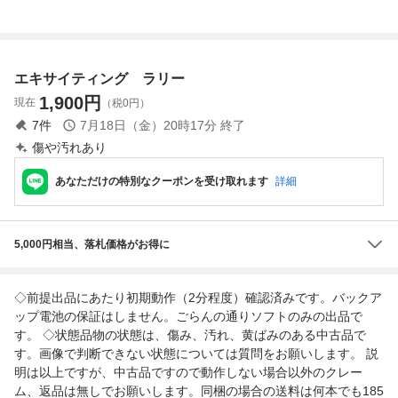
コルス No.5 1/43
クルセットVer.2
レースゲーム 【空
ミニカー コレクシ
き箱】
ョン alpひ0805
エキサイティング ラリー
1,900
円
現在
（税0円）
7
件
7月18日（金）20時17分
終了
傷や汚れあり
あなただけの特別なクーポンを受け取れます
詳細
5,000円相当、落札価格がお得に
◇前提出品にあたり初期動作（2分程度）確認済みです。バックア
ップ電池の保証はしません。ごらんの通りソフトのみの出品で
す。 ◇状態品物の状態は、傷み、汚れ、黄ばみのある中古品で
す。画像で判断できない状態については質問をお願いします。 説
明は以上ですが、中古品ですので動作しない場合以外のクレー
ム、返品は無しでお願いします。同梱の場合の送料は何本でも185