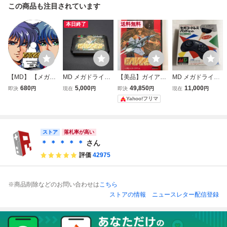
この商品も注目されています
本日終了
送料無料
【MD】 【メガド
MD メガドライブ
【美品】ガイアレ
MD メガドライブ
ライブ】 ガイアレ
ソフト ガイアレス
ス GAIARES メガ
専用6ボタン紫外
680
5,000
49,850
11,000
即決
円
現在
円
即決
円
現在
円
ス 【攻略DVD】
ドライブ MD ハガ
線コントロールパ
Yahoo!フリマ
キ付
ッド セガコードレ
スパッドセット
ストア
落札率が高い
＊ ＊ ＊ ＊ ＊
さん
評価
42975
※商品削除などのお問い合わせは
こちら
ストアの情報
ニュースレター配信登録