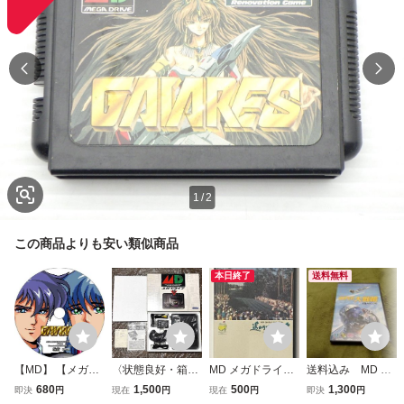
1
/
2
この商品よりも安い類似商品
本日終了
送料無料
【MD】 【メガド
〈状態良好・箱説
MD メガドライ
送料込み MD メ
ライブ】 ガイアレ
ハガキ付属・動作
ブ 遥かなるオー
ガドライブ スー
680
1,500
500
1,300
即決
円
現在
円
現在
円
即決
円
ス 【攻略DVD】
確認済み〉MD メ
ガスタ ★ セガ
パー大戦略