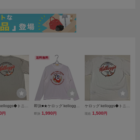
送料無料
elloggs◆トニー
即決■★ケロッグ kelloggs
ケロッグ kelloggs◆トニー
シャツ ◆TONY
★■ロンTシャツ：SIZE=L
タイガーTシャツ ◆TONY
0
1,990
1,500
円
円
円
即決
現在
IGER●バックプ
THE TIGER●バックプ
り◆Lサイズ◆グ
リントあり◆Lサイズ◆白
◇デッドストッ
◇長期保管・デッドストッ
用
ク・未着用