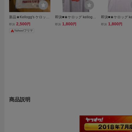
新品★Kellogg's ケロッグ
即決■★ケロッグ kelloggs
即決■★ケロッグ kel
リンガーTシャツ メンズ
★■Tシャツ SIZE=LL
★■Tシャツ:SIZE=L
2,500
1,800
1,800
円
円
円
即決
即決
即決
レディース
Yahoo!フリマ
商品説明