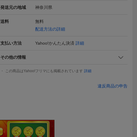
発送元の地域
神奈川県
elloggs
即決■★ケロッグ kelloggs
即決■★ケロッグ kelloggs
即決■★ケロッ
送料
無料
ZE=L
★■Tシャツ / SIZE=L
★■ロンTシャツ：SIZE=L
★■ロンTシャ
1,800
1,990
1,990
円
円
即決
即決
即決
配送方法の詳細
L
L
支払い方法
Yahoo!かんたん決済
詳細
その他の情報
この商品はYahoo!フリマにも掲載されています
詳細
違反商品の申告