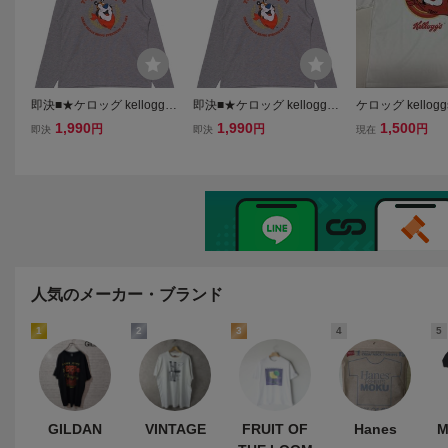
即決■★ケロッグ kelloggs
即決■★ケロッグ kelloggs
ケロッグ kello
★■ロンTシャツ：SIZE=L
★■ロンTシャツ：SIZE=M
タイガーTシャツ 
1,990
1,990
1,500
円
円
円
即決
即決
現在
THE TIGER
ビッグフェイス
保管未着用◇タグ
ット有
人気のメーカー・ブランド
1
2
3
4
5
GILDAN
VINTAGE
FRUIT OF
Hanes
M