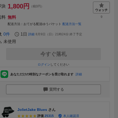
1,800
円
即決
（税0円）
送料
無料
9
配送方法
おてがる配送ゆうパケット
配送方法一覧
0
件
1日
詳細
8月9日（日）21時24分
終了予定
未使用
今すぐ落札
ログイン
してください
あなただけの特別なクーポンを受け取れます
詳細
質問する
JolietJake Blues
さん
評価
25315
本人確認済