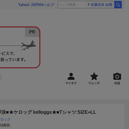
Yahoo! JAPAN
ヘルプ
佐藤佳奈 結婚
マイオク
ウォッチ
出品
即決■★ケロッグ kelloggs★■Tシャツ:SIZE=LL
ケロッグ
匿名配送