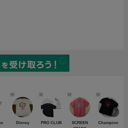
10
11
12
13
1
an
Disney
PRO CLUB
SCREEN
Champion