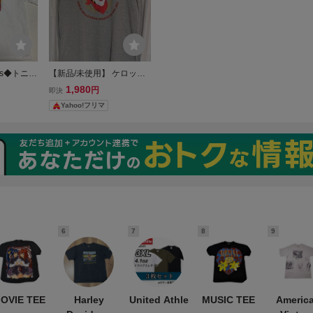
ggs◆トニー
【新品/未使用】 ケロッグ
◆TONY
kelloggs 長袖Tシャツ：SIZ
1,980
円
即決
◆Lサイズ●
E=L
Yahoo!フリマ
◆白◇長期
付●UVカ
6
7
8
9
OVIE TEE
Harley
United Athle
MUSIC TEE
Americ