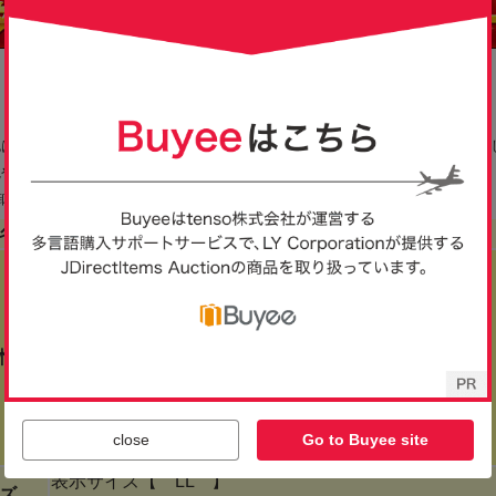
close
Go to Buyee site