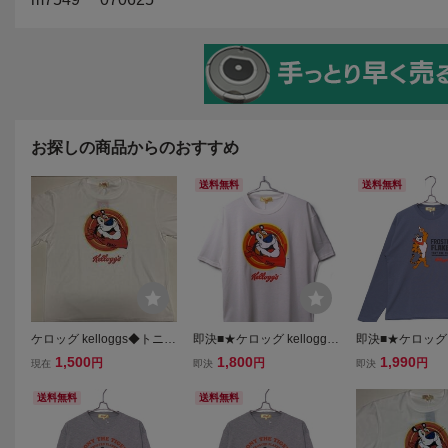
お探しの商品からのおすすめ
送料無料
送料無料
ケロッグ kelloggs◆トニー
即決■★ケロッグ kelloggs
即決■★ケロッグ ke
タイガーTシャツ ◆TONY
★■Tシャツ : SIZE=L
★■ロンTシャツ：S
1,500
1,800
1,990
円
円
円
現在
即決
即決
THE TIGER◆LLサイズ
●ビッグフェイス◆白◇長
送料無料
送料無料
期保管未着用◇タグ付●UV
カット有