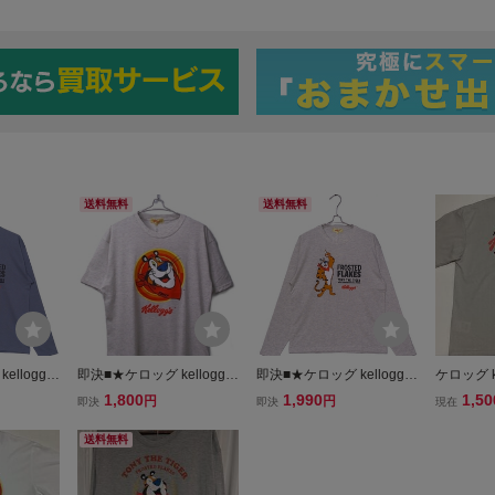
送料無料
送料無料
lloggs
即決■★ケロッグ kelloggs
即決■★ケロッグ kelloggs
ケロッグ k
IZE=L
★■Tシャツ SIZE=L
★■ロンTシャツ：SIZE=L
タイガーT
1,800
1,990
1,50
円
円
即決
即決
現在
THE T
リントあ
送料無料
レージュ
ク・未着