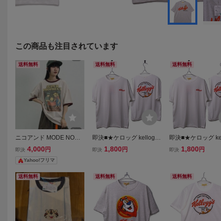
この商品も注目されています
送料無料
送料無料
送料無料
ニコアンド MODE NORM
即決■★ケロッグ kelloggs
即決■★ケロッグ kel
COREメランジリンガー
★■Tシャツ : SIZE=LL
★■Tシャツ : SIZE=
4,000
1,800
1,800
円
円
円
即決
即決
即決
クルーＴシャツ 半袖Tシ
Yahoo!フリマ
ャツ Tシャツ 半袖 リンガ
ーTシャツ
送料無料
送料無料
送料無料