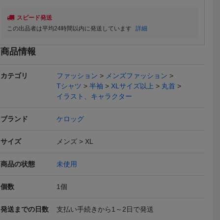
スピード発送
この出品者は平均24時間以内に発送しています
詳細
商品情報
送料無料
送料無料
カテゴリ
ファッション
メンズファッション
Tシャツ
半袖
XLサイズ以上
丸首
イラスト、キャラクター
ブランド
ケロッグ
elloggs
即決■★ケロッグ kelloggs
ケロッグ kelloggs◆トニ
即決■★ケロッ
サイズ
メンズ
XL
ZE=LL
★■Tシャツ：SIZE=L
ータイガーTシャツ ◆TO
★■Tシャツ:S
1,800
1,600
1,800
円
円
即決
現在
即決
NY THE TIGER◆LLサ
商品の状態
未使用
イズ●ビッグフェイス◆グ
レー◇長期保管未着用◇
送料無料
送料無料
送料無料
タグ付●UVカット有
個数
1
個
発送までの日数
支払い手続きから1～2日で発送