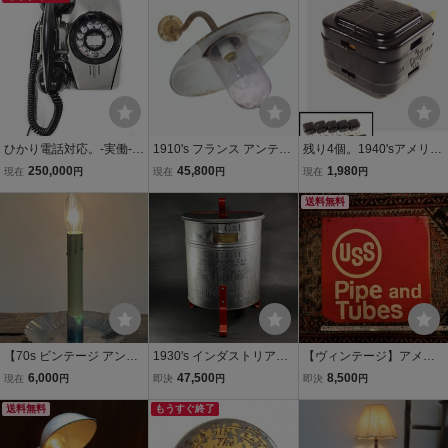
リカ① オーナメント コレ
アル/ガレージ/ハーレー/チ
ー/ライト/照明/ガレージ/
クション整理
ョッパー
棚/ハーレー
ひかり電話対応。-実働- U
1910's フランス アンティ
残り4個。1940'sアメリカ
SA アンティーク 2way 電
ーク 外灯/ブラケット/照
【EAGLE】3口タップ/コ
250,000
45,800
1,980
現在
円
現在
円
現在
円
話機 ビンテージ ランプ 照
明/アトリエ/琺瑯/カントリ
ンセントタップ/アンティ
明 モダン 店舗什器 インテ
ー/シャビーシック/ランプ/
ーク/ビンテージ/店舗什器/
送料無料
リア Gras o.c.white デス
店舗什器/ビンテージ/Gra
ランプ/照明/gras/o.c.whit
ク リノベ
s/ドアノブ
e/延長コード
【70s ビンテージ アンテ
1930's インダストリアル
【ヴィンテージ】アメリ
ィーク ブリキ燭台型 キャ
ゴミ箱 工業系 ハーレー ト
カ トラック フラッグ 旗
6,000
47,500
8,500
現在
円
即決
円
即決
円
ンドルライト テーブルラ
ラッシュ缶 店舗什器 ビン
セーフティバナー インダ
ンプ アメリカ USA】イン
送料無料
テージ アンティーク gras
もうすぐ終了
ストリアル ガレージ アン
テリア 店舗什器 雑貨 卓上
o.c.white ガレージ チョッ
ティーク 店舗什器 アドバ
照明
パー
タイジングUSA