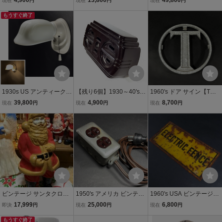
4,900
13,800
49,800
現在
円
現在
円
現在
円
ンセントタップ/アンティ
タンド照明インテリアレ
カントリー/照明/シャビー
ーク/ビンテージ/店舗什器/
もうすぐ終了
トロビンテージアンティ
シック/ビンテージ/アール
ランプ/照明/gras/o.c.whit
ーク
デコ/店舗什器/鏡/ブラケッ
e/延長コード
ト/ミラー
1930s US アンティーク
【残り6個】1930～40's
1960's ドア サイン【T】
バスルームランプ/ビンテ
アメリカ製3口タップ/コ
ビンテージ/アンティーク
39,800
4,900
8,700
現在
円
現在
円
現在
円
ージ/照明/店舗什器/シャビ
ンセントタップ/アンティ
ドアノブ サイン 看板 アド
ーシック/カントリー/ドア
ーク/ビンテージ/店舗什器/
バタイジング 1950's ガレ
ノブ/磁器/鏡/収納/窓/gras/
ランプ/照明/gras/o.c.whit
ージ 玄関 店舗什器 チョッ
バウハウス
e/延長コード
パー DIY
ビンテージ サンタクロー
1950's アメリカ ビンテー
1960's USA ビンテージ
ス ランプ ライト クリスマ
ジ 延長コード コンセント/
電気柵 サイン/フェンス/
17,999
25,000
6,800
即決
円
現在
円
現在
円
ス サンタ照明 アンティー
アンティーク/店舗什器/ラ
柵/鉄/ホーロー/アンティー
クUSA 店舗什器 70sアメ
もうすぐ終了
ンプ/ライト/インダストリ
ク/古着/店舗什器/チョッパ