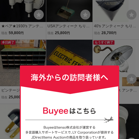
★ペア★1930's アンティ
USAアンティーク ちりと
40's アンティーク ちりと
ーク バスルームランプ/ビ
り ビンテージ 照明 店舗什
り 石炭商 アドバタイジン
59,800
25,800
28,700
現在
円
現在
円
現在
円
ンテージ/照明/店舗什器/シ
器 アドバタイジング/ラン
グ ビンテージ 照明 店舗什
ャビーシック/カントリー/
本日終了
プ/ガレージ/ビンテージ/ヘ
器/ランプ/ガレージ/ビンテ
もうすぐ終了
ドアノブ/鏡/gras/バウハウ
ルメット/チョッパー/gras/
ージ/ヘルメット/チョッパ
ス/ミラー
o.c.white
ー/gras
ビンテージ メタル パーツ
1960's USA ビンテージ
1910's フランス アンティ
キャビネット アンティー
電気柵 サイン/フェンス/
ーク 外灯/ブラケット/照
25,000
6,800
45,800
現在
円
現在
円
現在
円
ク 店舗什器 ディスプレイ
柵/鉄/ホーロー/アンティー
明/アトリエ/琺瑯/カントリ
ケース 展示台 ガレージ ア
ク/古着/店舗什器/チョッパ
もうすぐ終了
ー/シャビーシック/ランプ/
もうすぐ終了
メリカ雑貨 ビンテージ棚
ー/ランプ/照明/棚/ハーレ
店舗什器/ビンテージ/Gra
ー/ガレージ
s/ドアノブ