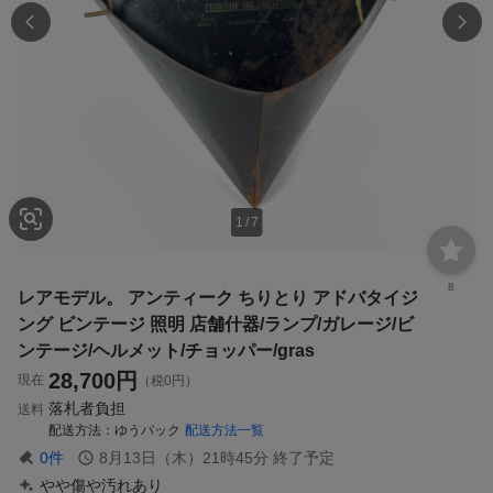
1
/
7
8
レアモデル。 アンティーク ちりとり アドバタイジ
ング ビンテージ 照明 店舗什器/ランプ/ガレージ/ビ
ンテージ/ヘルメット/チョッパー/gras
28,700
円
現在
（税0円）
落札者負担
送料
配送方法
ゆうパック
配送方法一覧
0
件
8月13日（木）21時45分
終了予定
やや傷や汚れあり