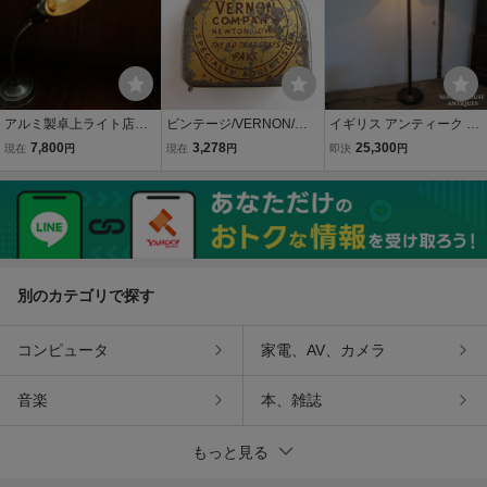
アルミ製卓上ライト店舗
ビンテージ/VERNON/イ
イギリス アンティーク 家
什器照明器具インダスト
ンチ式メジャー/アメリカ
具 フロアスタンド フロア
7,800
3,278
25,300
現在
円
現在
円
即決
円
リアル工業系照明ランプ
雑貨/店舗什器/中古/アンテ
ランプ 照明 店舗什器 木製
照明インテリアレトロビ
ィーク/レトロ/D121
マホガニー 英国 OTHERF
ンテージアンティーク
UNITURE 6151e
別のカテゴリで探す
コンピュータ
家電、AV、カメラ
音楽
本、雑誌
もっと見る