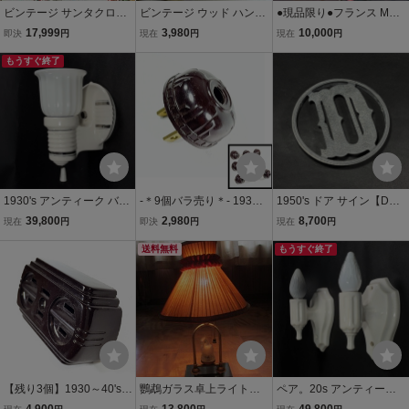
ビンテージ サンタクロー
ビンテージ ウッド ハンガ
●現品限り●フランス MAZ
ス ランプ ライト クリスマ
ー 木製 雑貨 店舗什器 ア
DA アトリエランプ 工業
17,999
3,980
10,000
即決
円
現在
円
現在
円
ス 照明 店舗什器 アンティ
メリカ アドバタイジング
系 ランプ 1940年代 ヴィ
ーク古着70s USAアメリ
もうすぐ終了
アンティーク ヴィンテー
ンテージ インダストリア
カ② オーナメント コレク
ジ インテリア
ル 店舗什器 アンティー
ション整理
ク GRAS JIELDE
1930's アンティーク バス
-＊9個バラ売り＊- 1930s
1950's ドア サイン【D】
ルームランプ/アールデコ/
USA アンティーク コンセ
ビンテージ/アンティーク
39,800
2,980
8,700
現在
円
即決
円
現在
円
ビンテージ/照明/店舗什器/
ント プラグ/インダストリ
ドアノブ サイン 看板 アド
シャビーシック/カントリ
アル/ライト/ビンテージ/o.
送料無料
バタイジング 1950's ガレ
もうすぐ終了
ー/ドアノブ/ミラー/gras/
c.white/gras/店舗什器/ラ
ージ 玄関 店舗什器 チョッ
バウハウス
ンプ/照明
パー DIY
【残り3個】1930～40's
鸚鵡ガラス卓上ライト店
ペア。20s アンティーク
アメリカ製3口タップ/コ
舗什器照明器具ランプス
キャンドル ライト/ランプ/