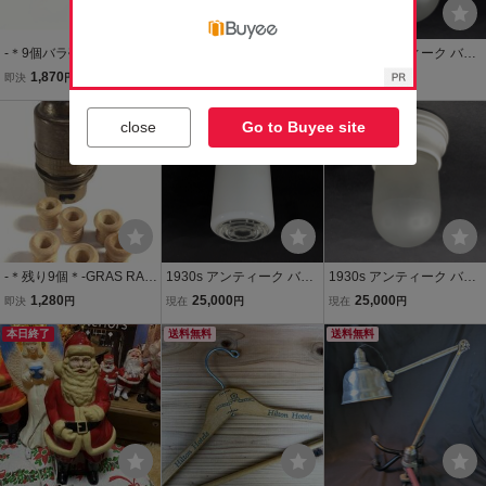
-＊9個バラ売り＊- 1930s
1940's USA アンティーク
1930s アンティーク バス
USA アンティーク コンセ
木製 パンツ ハンガー/アド
ルームランプ/照明/店舗什
1,870
7,800
25,000
即決
円
即決
円
現在
円
ント プラグ/インダストリ
バタイジング/ビンテージ/
器/ビンテージ/シーリング/
アル/ライト/ビンテージ/o.
ハンガーラック/店舗什器/
もうすぐ終了
モダン/カントリー/ドアノ
もうすぐ終了
close
Go to Buyee site
c.white/gras/店舗什器/照
古着/o.c.white/照明/gras/
ブ/磁器/鏡/収納/窓/バウハ
明/ランプ
テーブル
ウス/gras
-＊残り9個＊-GRAS RAV
1930s アンティーク バス
1930s アンティーク バス
EL フランス アンティーク
ルームランプ/照明/店舗什
ルームランプ/照明/店舗什
1,280
25,000
25,000
即決
円
現在
円
現在
円
ランプ 木製 パーツ/B22/
器/ビンテージ/シーリング/
器/ビンテージ/シーリング/
ソケット/交換用/部品/汎
本日終了
モダン/カントリー/ドアノ
送料無料
モダン/カントリー/ドアノ
送料無料
用/布巻き/壁付け/照明/店
ブ/白磁/収納/窓/バウハウ
ブ/磁器/鏡/収納/窓/gras/バ
舗什器/205/206
ス/gras/鏡
ウハウス