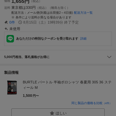
1,655
円
価格
（税込）
東京都は
330円
送料
（税込）（離島を除く）
配送方法
メール便(到着は出荷後2～4日後)
配送方法一覧
条件により送料が異なる場合があります
0
件
8月15日（土）19時39分
終了予定
未使用
あなただけの特別なクーポンを受け取れます
詳細
5,000円相当、落札価格がお得に
製品情報
BURTLE バートル 半袖ポロシャツ 春夏用 305 36 ステ
ィール M
1,500
円〜
同じ製品の価格を比較
（
4
件）
ほしい