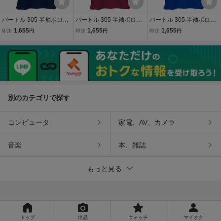
バートル 305 半袖ポロシ
バートル 305 半袖ポロシ
バートル 305 半袖ポロシ
ャツ ドライメッシュ ネイ
ャツ ドライメッシュ レッ
ャツ ドライメッシュ ロイ
1,655
1,655
1,655
即決
円
即決
円
即決
円
ビー Mサイズ 消臭 吸汗速
ド LLサイズ 消臭 吸汗速
ヤルブルー Sサイズ 消臭
乾 作業服 作業着
乾 作業服 作業着
吸汗速乾 作業服 作業着
別のカテゴリで探す
コンピュータ
家電、AV、カメラ
音楽
本、雑誌
もっと見る
トップ
出品
ウォッチ
マイオク