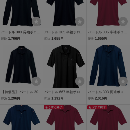
バートル 303 長袖ポロシ
バートル 305 半袖ポロシ
バートル 305 半袖ポロシ
ャツ ドライメッシュ ブラ
ャツ ドライメッシュ ブラ
ャツ ドライメッシュ レッ
1,706
1,655
1,655
即決
円
即決
円
即決
円
ック Mサイズ 消臭 吸汗速
ック Mサイズ 消臭 吸汗速
ド 3Lサイズ 消臭 吸汗速
乾 作業服 作業着
乾 作業服 作業着
乾 作業服 作業着
【特価品】 バートル 303
バートル 667 半袖ポロシ
バートル 303 長袖ポロシ
長袖ポロシャツ ドライメ
ャツ ブラック Mサイズ 消
ャツ ドライメッシュ ネイ
1,296
1,192
2,016
即決
円
即決
円
即決
円
ッシュ ブラック 3Lサイズ
臭 吸汗速乾 作業服 作業着
ビー 5Lサイズ 消臭 吸汗
消臭 吸汗速乾 作業服 作業
もうすぐ終了
速乾 作業服 作業着
もうすぐ終了
着