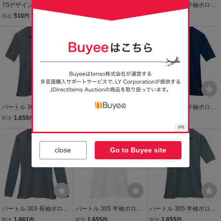
TSデザイン FLASH 半袖
バートル 305 半袖ポロシ
バートル 305 半袖ポロシ
ポロシャツ 男女兼用 吸汗
ャツ ドライメッシュ ネイ
ャツ ドライメッシュ ステ
510
1,655
1,655
現在
円
即決
円
即決
円
速乾 消臭機能 作業着 作業
ビー LLサイズ 消臭 吸汗
ィール Mサイズ 消臭 吸汗
服 まとめ 2点セット サイ
速乾 作業服 作業着
速乾 作業服 作業着
ズ【3L】 ブラック
バートル 305 半袖ポロシ
バートル 305 半袖ポロシ
バートル 305 半袖ポロシ
ャツ ドライメッシュ ステ
ャツ ドライメッシュ ブラ
ャツ ドライメッシュ ネイ
1,655
1,655
1,810
即決
円
即決
円
即決
円
ィール Mサイズ 消臭 吸汗
ック Mサイズ 消臭 吸汗速
ビー 4Lサイズ 消臭 吸汗
速乾 作業服 作業着
乾 作業服 作業着
もうすぐ終了
速乾 作業服 作業着
close
Go to Buyee site
バートル 303 長袖ポロシ
バートル 305 半袖ポロシ
バートル 305 半袖ポロシ
ャツ ドライメッシュ ステ
ャツ ドライメッシュ ホワ
ャツ ドライメッシュ ステ
1,861
1,655
1,655
即決
円
即決
円
即決
円