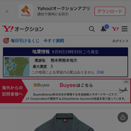
i
毎日引けるくじ 今すぐ挑戦
ログイン
地震情報
8月8日19時33分
ごろ発生
熊本県熊本地方
震源地
3
最大震度
この地震による津波の心配はありません
詳細