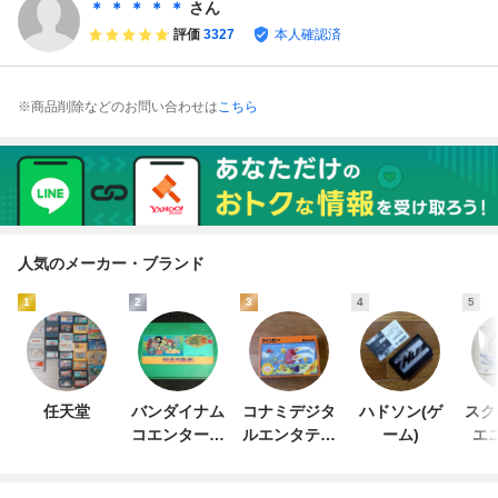
＊ ＊ ＊ ＊ ＊
さん
評価
3327
本人確認済
※商品削除などのお問い合わせは
こちら
人気のメーカー・ブランド
1
2
3
4
5
任天堂
バンダイナム
コナミデジタ
ハドソン(ゲ
スク
コエンターテ
ルエンタテイ
ーム)
エ
インメント
ンメント