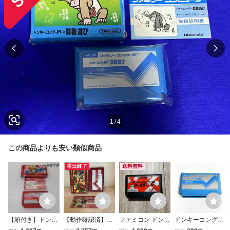
1
/
4
この商品よりも安い類似商品
本日終了
送料無料
【箱付き】ドンキ
【動作確認済】
ファミコン ドンキ
ドンキーコングJR
ーコング ファミコ
ドンキーコング3
ーコングJR＋算数
の算数遊び【動作