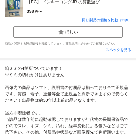
【FC】 ドンキーコングJR.の算数遊び
398
円〜
同じ製品の価格を比較
（
21
件）
ほしい
商品と関連する製品情報を掲載しています。商品説明も合わせてご確認ください。
スペックを見る
箱ミミの4箇所ついています！
※ミミの切れかけはありません
画像内の商品はソフト、説明書の付属品は揃っており全て正規品
です。質感、端子、重量等全て正規品と判断できますので安心く
ださい！出品物は約30年以上前の品となります。
当方非喫煙者です。
当該品は数年前に起動確認しておりますが年代物の長期保管品で
すのでスレ、キズ、シミ、汚れ、経年劣化による傷みなどはご了
承下さい。その他、付属品や状態など画像優先で判断願います。