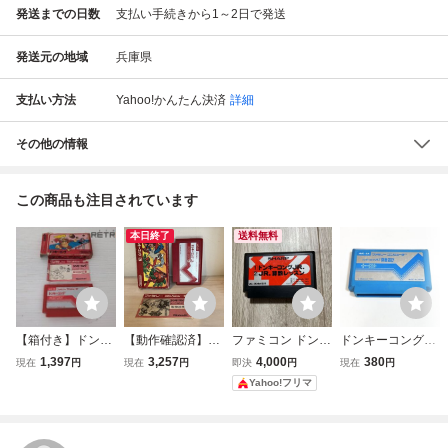
発送までの日数
支払い手続きから1～2日で発送
発送元の地域
兵庫県
支払い方法
Yahoo!かんたん決済
詳細
その他の情報
この商品も注目されています
本日終了
送料無料
【箱付き】ドンキ
【動作確認済】
ファミコン ドンキ
ドンキーコングJR
ーコング ファミコ
ドンキーコング3
ーコングJR＋算数
の算数遊び【動作
1,397
3,257
4,000
380
現在
円
現在
円
即決
円
現在
円
ン FC
FC ファミコン
レッスン
確認済】８本まで
Yahoo!フリマ
箱・説明書付き
同梱可 簡易清掃
済 FC ファミコ
ン