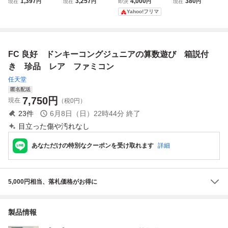
1,397
3,257
4,000
380
現在
円
現在
円
即決
円
現在
円
ン FC
FC ファミコン
レッスン
確認済】８本まで
Yahoo!フリマ
箱・説明書付き
同梱可 簡易清掃
済 FC ファミコ
ン
FC 良好 ドンキーコングジュニアの算数遊び 箱説付
き 珍品 レア ファミコン
任天堂
匿名配送
7,750
円
現在
（税0円）
23
件
6月8日（日）22時44分
終了
目立った傷や汚れなし
あなただけの特別なクーポンを受け取れます
詳細
5,000円相当、落札価格がお得に
製品情報