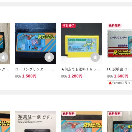
本日終了
送料無料
ングサ
ローリングサンダー
★何点でも送料１８５円
FC 説明書 ロ
C-1
★ ロードランナー【後期
ンダー ファミ
1,580
1,280
1,600
円
円
円
即決
即決
即決
再販 絵柄版】ファミコン
Yahoo!フリマ
タ32レ即発送 FC ソフト
動作確認済み
送料無料
送料無料