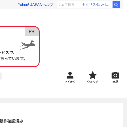
Yahoo! JAPAN
ヘルプ
クリスタルパレス 冨安健洋
マイオク
ウォッチ
出品
 動作確認済み