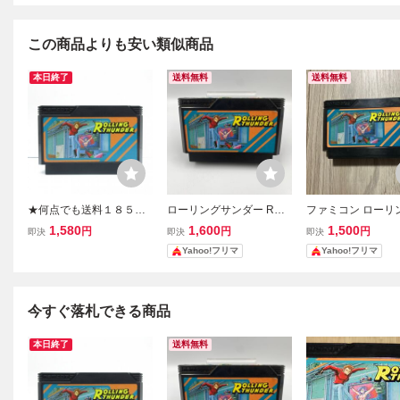
この商品よりも安い類似商品
本日終了
送料無料
送料無料
★何点でも送料１８５円
ローリングサンダー ROL
ファミコン ローリ
★ ローリングサンダー フ
LING THUNDER ファミ
ンダー
1,580
1,600
1,500
円
円
円
即決
即決
即決
ァミコン チ45レ即発送 F
コン ファミコンソフト F
Yahoo!フリマ
Yahoo!フリマ
C ソフト 動作確認済み
C ナムコ
今すぐ落札できる商品
本日終了
送料無料