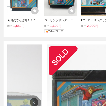
★何点でも送料１８５円
ローリングサンダー ROL
FC ローリングサ
★ ローリングサンダー フ
LING THUNDER ファミ
ー ファミコン
1,580
1,600
2,000
円
円
円
即決
即決
即決
ァミコン チ45レ即発送 F
コン ファミコンソフト F
ナムコ
Yahoo!フリマ
C ソフト 動作確認済み
C ナムコ