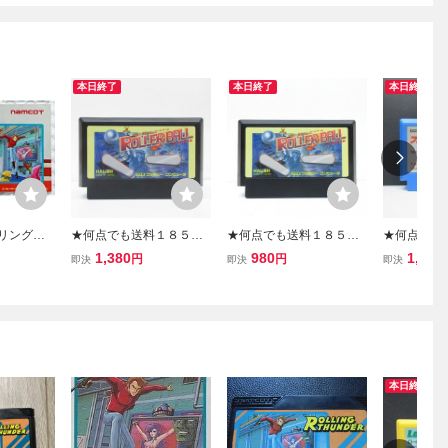
本日終了
本日終了
本日終了
ーリングサ
★何点でも送料１８５円
★何点でも送料１８５円
★何点でも
コン
★ ローラーボール ファミ
★ ローラーボール ファミ
★ ファイ
1,380
980
1,480
円
円
即決
即決
即決
コン サ17！レ即発送 FC
コン ツ15レ即発送 FC ソ
ファミコン 
ソフト 動作確認済み
フト 動作確認済み
FC ソフト
本日終了