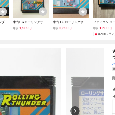
ンダ
中古C★ローリングサン
中古 FC ローリングサン
ファミコン ロ
ソフト
ダー★ファミコンソフト
ダー ナムコ ファミコン
ンダー
1,969
2,390
1,500
円
円
円
即決
即決
即決
アクション シューティン
Yahoo!フリマ
グ 任天堂 ファミリーコン
ピューター NAMCO Rolli
ng Thunder