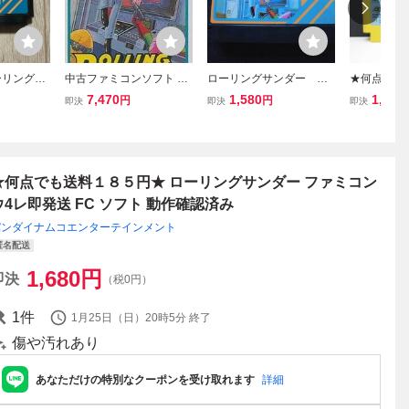
ーリングサ
中古ファミコンソフト ロ
ローリングサンダー
★何点でも
ーリングサンダー
C-1
★ ロード
7,470
1,580
1,280
円
円
即決
即決
即決
再販 絵柄
タ32レ即発
動作確認済
★何点でも送料１８５円★ ローリングサンダー ファミコン
ウ4レ即発送 FC ソフト 動作確認済み
バンダイナムコエンターテインメント
匿名配送
1,680
円
即決
（税0円）
1
件
1月25日（日）20時5分
終了
傷や汚れあり
あなただけの特別なクーポンを受け取れます
詳細