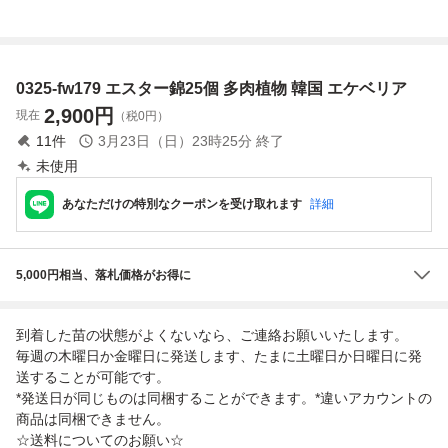
殖 抜き苗発送
物
0325-fw179 エスター錦25個 多肉植物 韓国 エケベリア
2,900
円
現在
（税0円）
11
件
3月23日（日）23時25分
終了
未使用
あなただけの特別なクーポンを受け取れます
詳細
5,000円相当、落札価格がお得に
到着した苗の状態がよくないなら、ご連絡お願いいたします。
毎週の木曜日か金曜日に発送します、たまに土曜日か日曜日に発
送することが可能です。
*発送日が同じものは同梱することができます。*違いアカウントの
商品は同梱できません。
☆送料についてのお願い☆