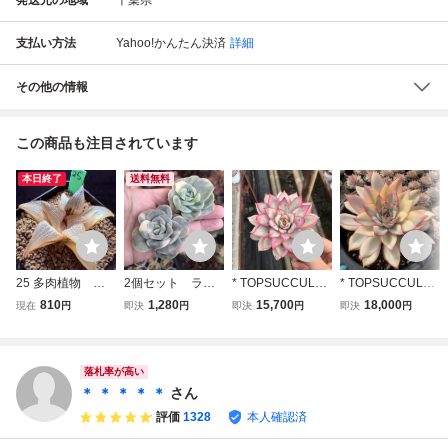
支払い方法
Yahoo!かんたん決済
詳細
その他の情報
この商品も注目されています
本日終了
送料無料
25 多肉植物 ハ
2個セット ラブ
* TOPSUCCULEN
* TOPSUCCULEN
オルチア バディ
リーローズ錦 エ
T 32個 363484 エ
T 9個 266351 エ
810
1,280
15,700
18,000
現在
円
即決
円
即決
円
即決
円
ア茜雲錦 自家繁
ケベリア 多肉植
スター錦 多肉植物
スター錦 多肉植物
殖 抜き苗発送
物
エケベリア 抜き
エケベリア 抜き
苗・10～14日で出
苗・10～14日で出
荷
荷
落札率が高い
＊ ＊ ＊ ＊ ＊
さん
評価
1328
本人確認済