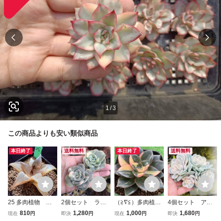
1
/
3
この商品よりも安い類似商品
本日終了
送料無料
本日終了
送料無料
25 多肉植物 ハ
2個セット ラブ
（≧∇≦）多肉植物
4個セット アン
オルチア バディ
リーローズ錦 エ
エケベリア モノ
スノー錦 エケベ
810
1,280
1,000
1,680
現在
円
即決
円
現在
円
即決
円
ア茜雲錦 自家繁
ケベリア 多肉植
ケロティス錦
リア 多肉植物