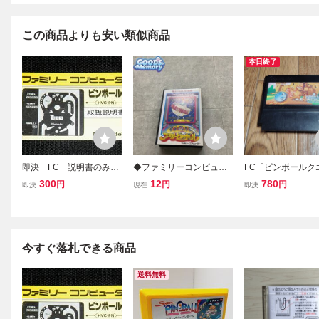
この商品よりも安い類似商品
本日終了
即決 FC 説明書のみ
◆ファミリーコンピュー
FC「ピンボールク
ピンボール 同梱可 (ソ
ター/ファミコン/FC ファ
ト」ソフトのみ
300
12
780
円
円
円
即決
現在
即決
フト無)
ミリーピンボール ソフト
今すぐ落札できる商品
送料無料