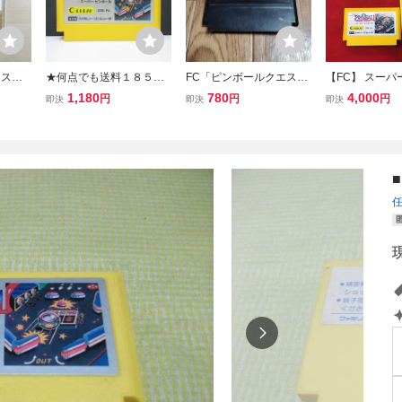
ィスク
★何点でも送料１８５円
FC「ピンボールクエス
【FC】 スー
カード
★ スーパーピンボール フ
ト」ソフトのみ
ル 箱説付 同梱
1,180
780
4,000
円
円
円
即決
即決
即決
ブラザー
ァミコン チ26レ即発送 F
★多数出品中
C ソフト 動作確認済み