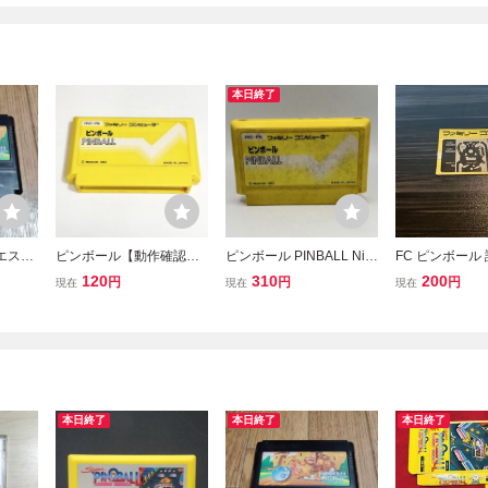
本日終了
エス
ピンボール【動作確認
ピンボール PINBALL Nint
FC ピンボール
済】８本まで同梱可 簡
endo 1983 任天堂 ファミ
み
120
310
200
円
円
円
現在
現在
現在
易清掃済 FC ファミコン
リーコンピュータ ファミ
コン FC ソフト カセット
カートリッジ
本日終了
本日終了
本日終了