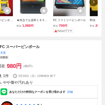
パーピンボー
★何点でも送料１８５円
FC ファミリーピンボール
即決 FC
可能★即売
★ ピンボールクエスト フ
作動確認済
1,080
700
200
円
円
円
即決
即決
即決
ァミコン ツ27レ即発送 F
ーニング済
Yahoo!フリマ
C ソフト 動作確認済み
■FC スーパーピンボール
任天堂
匿名配送
980
円
現在
（税0円）
1
件
3月16日（日）21時46分
終了
やや傷や汚れあり
あなただけの特別なクーポンを受け取れます
詳細