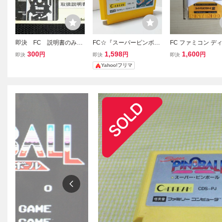
即決 FC 説明書のみ
FC☆『スーパーピンボー
FC ファミコン デ
ピンボール 同梱可 (ソ
ル』★ファミコン☆レト
システム ディスク
300
1,598
1,600
円
円
円
即決
即決
即決
フト無)
ロゲーム★同梱割引対応
/ スーパーマリオ
Yahoo!フリマ
☆ 【動作確認済み】
ズ2 / ピンボール