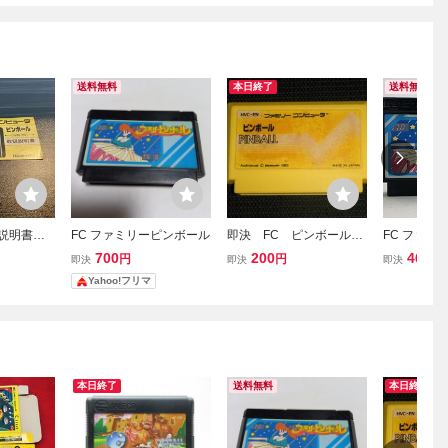
送料無料
本日終了
送料無料
 説明書の
FC ファミリーピンボール
即決 FC ピンボール
FC ファミ
作動確認済 同梱可 クリ
ーピンボー
700
200
460
円
円
円
即決
即決
即決
ーニング済
Yahoo!フリマ
本日終了
送料無料
本日終了