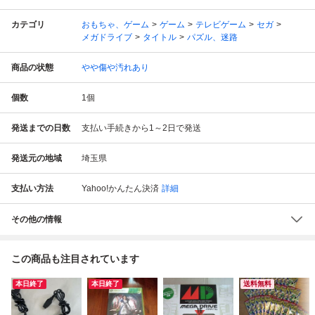
カテゴリ
おもちゃ、ゲーム
ゲーム
テレビゲーム
セガ
メガドライブ
タイトル
パズル、迷路
商品の状態
やや傷や汚れあり
個数
1
個
発送までの日数
支払い手続きから1～2日で発送
発送元の地域
埼玉県
支払い方法
Yahoo!かんたん決済
詳細
その他の情報
この商品も注目されています
本日終了
本日終了
送料無料