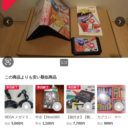
1
/
2
この商品よりも安い類似商品
本日終了
本日終了
本日終了
SEGA メガドライ
中古【Xbox360】
【箱付き】【動作
カプコン マーブ
ブ用 コントローラ
アリス マッドネス
品】メガドライブ
ルVSストリートフ
5,000
1,100
7,700
999
現在
円
即決
円
現在
円
現在
円
ー SJ-6000 計2
リターンズ
2 本体（HAA-250
ァイター インス