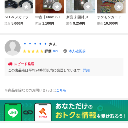
SEGA メガドライ
中古【Xbox360】
新品 未開封 メガ
ポケモンカードゲ
ブ用 コントローラ
アリス マッドネス
ドライブ ミニ ME
ーム ストームエメ
5,000
1,100
9,250
10,000
現在
円
即決
円
現在
円
現在
円
ー SJ-6000 計2
リターンズ
GA FRIVE MD 16
ラルダ アビスア
個 動作未確認
BIT BY SEGA メガ
イ ニンジャスピナ
ドライブソフト 4
ー メガシンフォ
0+2タイトル内臓
ニア メガドライ
＊ ＊ ＊ ＊ ＊
さん
セガ ゲーム
ブ バラパック91
評価
365
本人確認前
パック サーチ済
スピード発送
この出品者は平均24時間以内に発送しています
詳細
※商品削除などのお問い合わせは
こちら