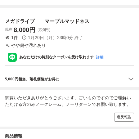
個 動作未確認
2） メガドライブ
ト３種 未使用保
MD
管品 アーカイブ
用にいかがでしょ
メガドライブ マーブルマッドネス
う？
8,000
円
現在
（税0円）
1
件
1月20日（月）23時0分
終了
やや傷や汚れあり
あなただけの特別なクーポンを受け取れます
詳細
5,000円相当、落札価格がお得に
御覧いただきありがとうございます。古いものですのでご理解い
ただける方のみノークレーム、ノーリターンでお願い致します。
違反報告
商品情報