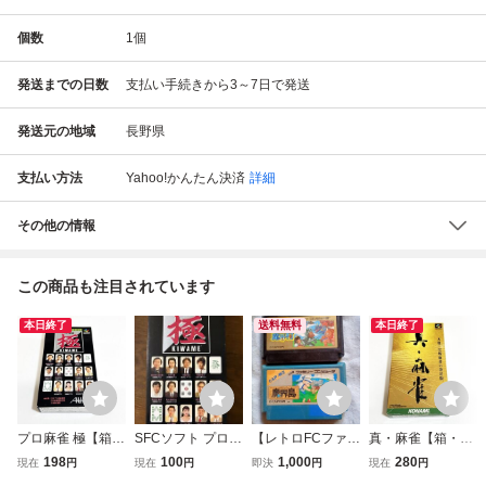
個数
1
個
発送までの日数
支払い手続きから3～7日で発送
発送元の地域
長野県
支払い方法
Yahoo!かんたん決済
詳細
その他の情報
この商品も注目されています
本日終了
送料無料
本日終了
プロ麻雀 極【箱・
SFCソフト プロ麻
【レトロFCファミ
真・麻雀【箱・説
説明書付き】♪動
雀 極 KIWAME 箱
コンソフト】カプ
明書付き】♪動作
198
100
1,000
280
現在
円
現在
円
即決
円
現在
円
作確認済♪３本ま
説明書付き スーパ
コン 魔界村+魔
確認済♪３本まで