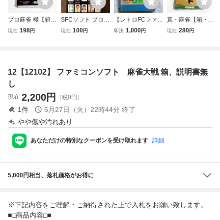
プロ麻雀 極【箱・
SFCソフト プロ麻
【レトロFCファミ
真・麻雀【箱・説
説明書付き】♪動
雀 極 KIWAME 箱
コンソフト】カプ
明書付き】♪動作
198
100
1,000
280
現在
円
現在
円
即決
円
現在
円
作確認済♪３本ま
説明書付き スーパ
コン 魔界村+魔
確認済♪３本まで
で同梱可♪ SFC
ーファミコン
界島 2本セッ
同梱可♪ SFC
スーパーファミ
ト 初期動作確認
スーパーファミコ
コン
済 送料無料
ン
12【12102】 ファミコンソフト 麻雀大戦 箱、説明書無
箱、説明書無し、
カセットのみ
し
2,200
円
現在
（税0円）
1
件
5月27日（火）22時44分
終了
やや傷や汚れあり
あなただけの特別なクーポンを受け取れます
詳細
5,000円相当、落札価格がお得に
※下記内容をご理解・ご納得された上で入札をお願い致します。
■□商品内容□■