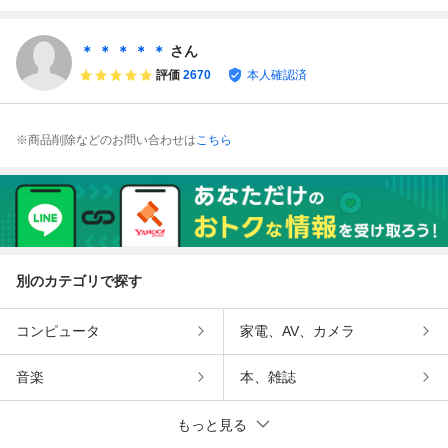
で同梱可♪ SFC
ーファミコン
界島 2本セッ
同梱可♪ SFC
スーパーファミ
ト 初期動作確認
スーパーファミコ
コン
済 送料無料
ン
＊ ＊ ＊ ＊ ＊
さん
箱、説明書無し、
評価
2670
本人確認済
カセットのみ
※商品削除などのお問い合わせは
こちら
別のカテゴリで探す
コンピュータ
家電、AV、カメラ
音楽
本、雑誌
もっと見る