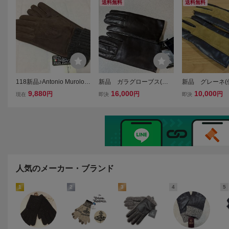
ｃｍ茶ラムスエードｘラム
ｍ ホーランドシェリーの
０％ライニング
送料無料
送料無料
ナッパ イタリア製 定価
ウール×茶レザー 定価
系 定価２．８
２．６万円
３．１万円
118新品♪Antonio Muroloア
新品 ガラグローブス(伊)
新品 グレーネ(伊
ントニオムローロ♪ 羊革ラ
グローブ/手袋８Ｈ/２４
グローブ ラム
9,880
16,000
10,000
円
円
円
現在
即決
即決
ムスエードメンズ手袋イタ
ｃｍ ラムナッパ（スマホ
ムスエード 茶
リア製 スマホ対応
対応：黒）ラビットファー
ス７ ナポリの
ライニング 定価３．７万
ブ 定価２．
円
人気のメーカー・ブランド
1
2
3
4
5