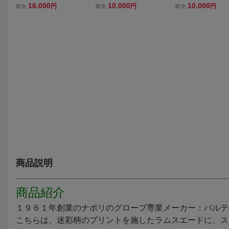
グローブ/手袋８/２３ｃ
メンズグローブ手袋
ブス(伊) ナポリ
16,000
10,000
10,000
円
円
円
即決
即決
即決
ｍ スマホ対応羊革ヌバ
８／２３ｃｍ 茶型押し×
グローブ手袋７/２
ック×ラムナッパ（茶×
こげ茶、スマホ対応 ラ
ｍ 茶ラムナッパ
茶）カシミア100%内張
イニングカシミア100％
ライニング スマ
定価３．７万円
定価２．４万円
応 定価２．２
商品説明