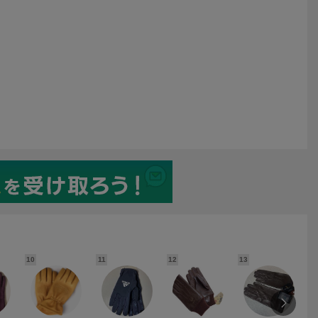
ネイビー 内張カ
対応：紺）カシミア100％
ク×ラムナッパ（黒×紺）カ
００％ 定価３．
ライニング 定価３．２万
シミア100%内張 定価
円
３．７万円
10
11
12
13
1